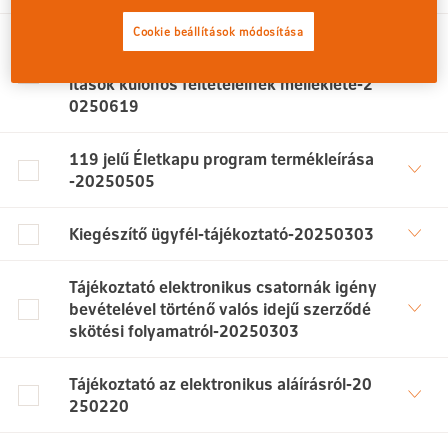
Cookie beállítások módosítása
118 jelű Visio és 119 jelű rendszeres díja
s, befektetési egységekhez kötött biztos
ítások különös feltételeinek melléklete-2
0250619
119 jelű Életkapu program termékleírása
-20250505
Kiegészítő ügyfél-tájékoztató-20250303
Tájékoztató elektronikus csatornák igény
bevételével történő valós idejű szerződé
skötési folyamatról-20250303
Tájékoztató az elektronikus aláírásról-20
250220