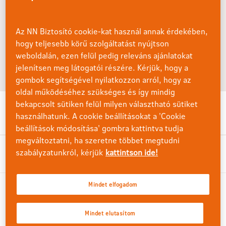
Az NN Biztosító cookie-kat használ annak érdekében,
Kockázatviselés kezdete
hogy teljesebb körű szolgáltatást nyújtson
weboldalán, ezen felül pedig releváns ajánlatokat
jelenítsen meg látogatói részére. Kérjük, hogy a
gombok segítségével nyilatkozzon arról, hogy az
oldal működéséhez szükséges és így mindig
bekapcsolt sütiken felül milyen választható sütiket
használhatunk. A cookie beállításokat a 'Cookie
Dokumentum neve
beállítások módosítása' gombra kattintva tudja
megváltoztatni, ha szeretne többet megtudni
'A'' jelű Eszközalap-tájékoztató-202507
szabályzatunkról, kérjük
kattintson ide!
25
Mindet elfogadom
119 jelűrendszeres díjas, befektetési eg
ységekhez kötött életbiztosítás kiemelt i
nformációkat tartalmazó dokumentum-2
Mindet elutasítom
0250626