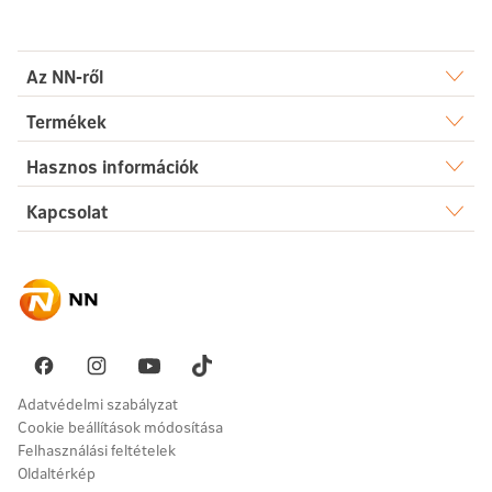
Az NN-ről
Rólunk
Termékek
Élet
Hasznos információk
Sajtószoba
Dokumentumtár
Kapcsolat
Egészség
Karrier
Elérhetőségek
Gyakori kérdések
Megtakarítás
Hírek
Ügyintézés
Akadálymentesség
Nyugdíj
Fenntarthatóság
Üzenetet küldök
Vállalati megoldások
Pénzügyi navigátor
Panaszkezelés
Adatvédelmi szabályzat
Cookie beállítások módosítása
Felhasználási feltételek
Oldaltérkép