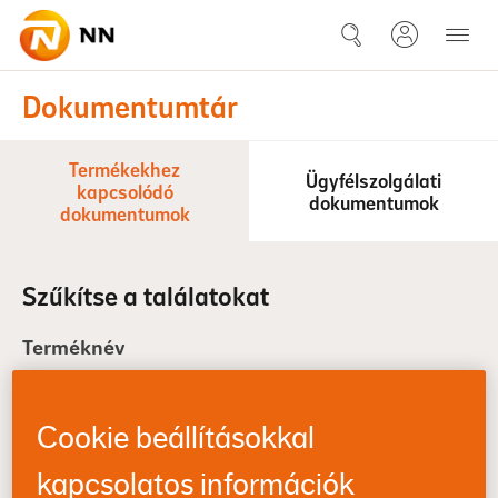
Ugrás a fő tartalomhoz
Dokumentumtár
Dokumentumtár
Termékekhez
Ügyfélszolgálati
kapcsolódó
dokumentumok
dokumentumok
Szűkítse a találatokat
Terméknév
Cookie beállításokkal
Ügyfélkör
kapcsolatos információk