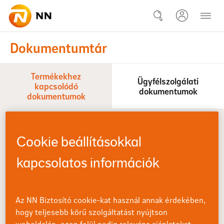
Ugrás a fő tartalomhoz
Dokumentumtár
Dokumentumtár
Termékekhez
Ügyfélszolgálati
kapcsolódó
dokumentumok
dokumentumok
Szűkítse a találatokat
Cookie beállításokkal
Terméknév
kapcsolatos információk
Az NN Biztosító cookie-kat használ annak érdekében,
Ügyfélkör
hogy teljesebb körű szolgáltatást nyújtson
weboldalán, ezen felül pedig releváns ajánlatokat