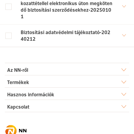
kozattétellel elektronikus úton megköten
dő biztosítási szerződésekhez-2025010
1
Biztosítási adatvédelmi tájékoztató-202
40212
Az NN-ről
Rólunk
Termékek
Élet
Hasznos információk
Sajtószoba
Dokumentumtár
Kapcsolat
Egészség
Karrier
Elérhetőségek
Gyakori kérdések
Megtakarítás
Hírek
Ügyintézés
Akadálymentesség
Nyugdíj
Fenntarthatóság