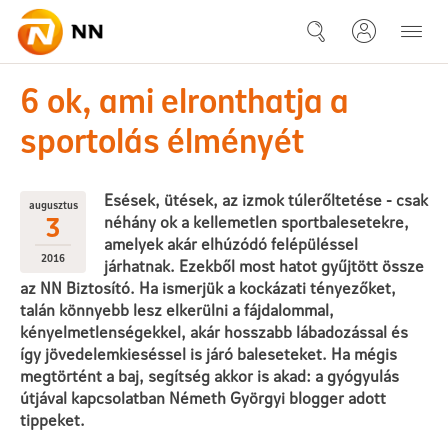
Ugrás a fő tartalomhoz
16-08-03 6 ok, ami elronthatja
6 ok, ami elronthatja a
sportolás élményét
Esések, ütések, az izmok túlerőltetése - csak
augusztus
3
néhány ok a kellemetlen sportbalesetekre,
amelyek akár elhúzódó felépüléssel
2016
járhatnak. Ezekből most hatot gyűjtött össze
az NN Biztosító. Ha ismerjük a kockázati tényezőket,
talán könnyebb lesz elkerülni a fájdalommal,
kényelmetlenségekkel, akár hosszabb lábadozással és
így jövedelemkieséssel is járó baleseteket. Ha mégis
megtörtént a baj, segítség akkor is akad: a gyógyulás
útjával kapcsolatban Németh Györgyi blogger adott
tippeket.