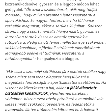
közreműködésével gyorsan és a legjobb módon lehet
gyógyulni. "
Ők azok a szakemberek, akik meg tudják
mondani, hogy milyen ütemben lehet visszatérni a
sportoláshoz. Ez nagyon fontos, mert ha túl hamar
terheljük magunkat, akkor a sérülés kiújulhat. Sokszor
látom, hogy a sport mentális hiánya miatt, gyorsan és
intenzíven térnek vissza az amatőr sportolók a
futópályára. Pedig ha ott lenne mellettük egy szakember,
sokkal okosabban, a jövőbeli sérülések elkerülésének
legnagyobb esélyével tudnának visszatérni a
hétköznapokba"
- hangsúlyozta a blogger.
"Már csak a személyi sérüléssel járó esetek stabilan nagy
száma miatt sem lehet elégszer hangsúlyozni a
megelőzés fontosságát a sportbalesetek esetében is. Ha
viszont bekövetkezett a baj, akkor
a jól kiválasztott
biztosítási konstrukciók
jelenthetnek hatékony
védelmet, hiszen ezek révén pótolható a munkából való
kiesés miatt csökkenő jövedelem, és fedezhetők a
gyógyulás, illetve utókezelés költségei is. A baleseti