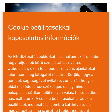
Cookie beállításokkal
kapcsolatos információk
Az NN Biztosító cookie-kat használ annak érdekében,
hogy teljesebb körű szolgáltatást nyújtson
weboldalán, ezen felül pedig releváns ajánlatokat
jelenítsen meg látogatói részére. Kérjük, hogy a
gombok segítségével nyilatkozzon arról, hogy az
Túlhasználat
oldal működéséhez szükséges és így mindig
bekapcsolt sütiken felül milyen választható sütiket
Számos sportban a folyamatosan ismétlődő mozdulatok
használhatunk. A cookie beállításokat a 'Cookie
elhasználják ízületeinket, ami gyakran vezethet
beállítások módosítása' gombra kattintva tudja
sportbalesetekhez. Futók, úszók és teniszezők vannak
megváltoztatni, ha szeretne többet megtudni
leginkább kitéve olyan kellemetlen következményeknek,