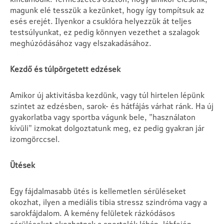
magunk elé tesszük a kezünket, hogy így tompítsuk az
esés erejét. Ilyenkor a csuklóra helyezzük át teljes
testsúlyunkat, ez pedig könnyen vezethet a szalagok
meghúzódásához vagy elszakadásához.
Kezdő és túlpörgetett edzések
Amikor új aktivitásba kezdünk, vagy túl hirtelen lépünk
szintet az edzésben, sarok- és hátfájás várhat ránk. Ha új
gyakorlatba vagy sportba vágunk bele, "használaton
kívüli" izmokat dolgoztatunk meg, ez pedig gyakran jár
izomgörccsel.
Ütések
Egy fájdalmasabb ütés is kellemetlen sérüléseket
okozhat, ilyen a mediális tibia stressz szindróma vagy a
sarokfájdalom. A kemény felületek rázkódásos
sérüléseket okozhatnak a sportolók lábán, lábfején,