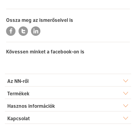
Ossza meg az ismerőseivel is
Kövessen minket a facebook-on is
Az NN-ről
Rólunk
Termékek
Élet
Hasznos információk
Sajtószoba
Dokumentumtár
Kapcsolat
Egészség
Karrier
Elérhetőségek
Gyakori kérdések
Megtakarítás
Hírek