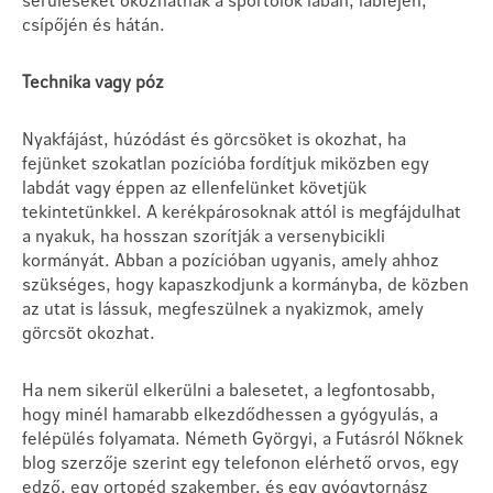
csípőjén és hátán.
Technika vagy póz
Nyakfájást, húzódást és görcsöket is okozhat, ha
fejünket szokatlan pozícióba fordítjuk miközben egy
labdát vagy éppen az ellenfelünket követjük
tekintetünkkel. A kerékpárosoknak attól is megfájdulhat
a nyakuk, ha hosszan szorítják a versenybicikli
kormányát. Abban a pozícióban ugyanis, amely ahhoz
szükséges, hogy kapaszkodjunk a kormányba, de közben
az utat is lássuk, megfeszülnek a nyakizmok, amely
görcsöt okozhat.
Ha nem sikerül elkerülni a balesetet, a legfontosabb,
hogy minél hamarabb elkezdődhessen a gyógyulás, a
felépülés folyamata. Németh Györgyi, a Futásról Nőknek
blog szerzője szerint egy telefonon elérhető orvos, egy
edző, egy ortopéd szakember, és egy gyógytornász