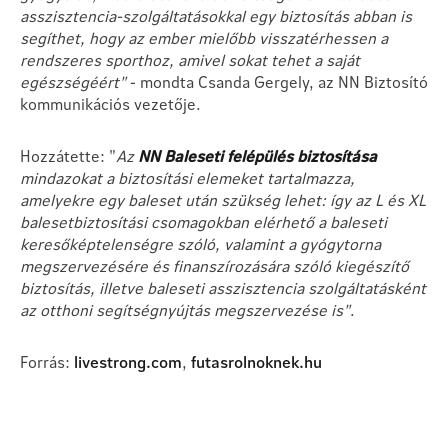
asszisztencia-szolgáltatásokkal egy biztosítás abban is
segíthet, hogy az ember mielőbb visszatérhessen a
rendszeres sporthoz, amivel sokat tehet a saját
egészségéért"
- mondta Csanda Gergely, az NN Biztosító
kommunikációs vezetője.
Hozzátette: "
Az
NN Baleseti felépülés biztosítása
mindazokat a biztosítási elemeket tartalmazza,
amelyekre egy baleset után szükség lehet: így az L és XL
balesetbiztosítási csomagokban elérhető a baleseti
keresőképtelenségre szóló, valamint a gyógytorna
megszervezésére és finanszírozására szóló kiegészítő
biztosítás, illetve baleseti asszisztencia szolgáltatásként
az otthoni segítségnyújtás megszervezése is"
.
Forrás:
livestrong.com
,
futasrolnoknek.hu