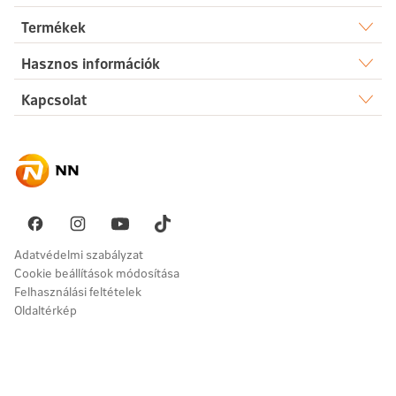
Rólunk
Termékek
Élet
Hasznos információk
Sajtószoba
Dokumentumtár
Kapcsolat
Egészség
Karrier
Elérhetőségek
Gyakori kérdések
Megtakarítás
Hírek
Ügyintézés
Akadálymentesség
Nyugdíj
Fenntarthatóság
Üzenetet küldök
Vállalati megoldások
Pénzügyi navigátor
Panaszkezelés
Adatvédelmi szabályzat
Cookie beállítások módosítása
Felhasználási feltételek
Oldaltérkép