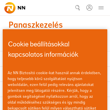
Ugrás a fő tartalomhoz
Gyakori kérdések
Panaszkezelés
Ha kíváncsi panaszkezelési folyamatainkra, kérjük,
kattintson ide!
Cookie beállításokkal
kapcsolatos információk
Mik az NN Biztosító panaszkezelési irányelvei?
Az NN Biztosító cookie-kat használ annak érdekében,
Milyen módon tehetek panaszt?
hogy teljesebb körű szolgáltatást nyújtson
weboldalán, ezen felül pedig releváns ajánlatokat
Milyen adatok szükségesek a panasztételhez?
jelenítsen meg látogatói részére. Kérjük, hogy a
gombok segítségével nyilatkozzon arról, hogy az
oldal működéséhez szükséges és így mindig
Mennyi időn belül reagálnak panaszomra?
bekapcsolt sütiken felül milyen választható sütiket