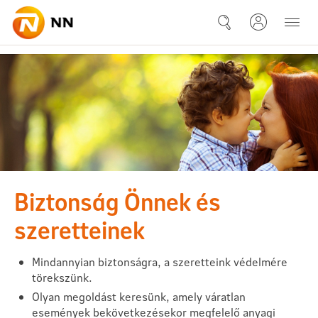
Ugrás a fő tartalomhoz
Amulett életbiztosítás
Biztonság Önnek és
szeretteinek
Mindannyian biztonságra, a szeretteink védelmére
törekszünk.
Olyan megoldást keresünk, amely váratlan
események bekövetkezésekor megfelelő anyagi