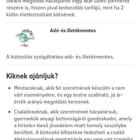
Ideális megoldás házaspárok vagy akár üzleti partnerek
részére is, hiszen jóval kedvezőbb tarifájú, mint ha 2
külön életbiztosítást kötnének.
Adó- és illetékmentes
A biztosítás szolgáltatása adó- és illetékmentes.
Kiknek ajánljuk?
Mindazoknak, akik fel szeretnének készülni a nem
várt eseményekre, és egy testre szabható, jó ár-
érték arányú megoldást keresnek.
Családosoknak, akik szeretnének házastársuk,
gyermekük anyagi biztonságáról gondoskodni, amely
a hirtelen kieső jövedelem miatt komoly veszélybe
kerülhet. A biztosító kifizetése fedezheti a család
életszínvonalának megtartását egy nem várt tragédia