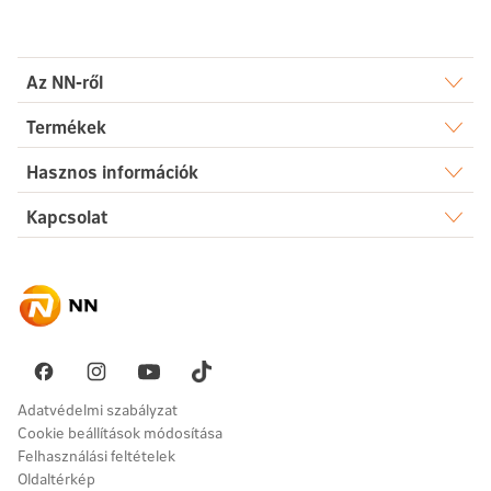
Az NN-ről
Rólunk
Termékek
Élet
Hasznos információk
Sajtószoba
Dokumentumtár
Kapcsolat
Egészség
Karrier
Elérhetőségek
Gyakori kérdések
Megtakarítás
Hírek
Ügyintézés
Akadálymentesség
Nyugdíj
Fenntarthatóság
Üzenetet küldök
Vállalati megoldások
Pénzügyi navigátor
Panaszkezelés
Adatvédelmi szabályzat
Cookie beállítások módosítása
Felhasználási feltételek
Oldaltérkép