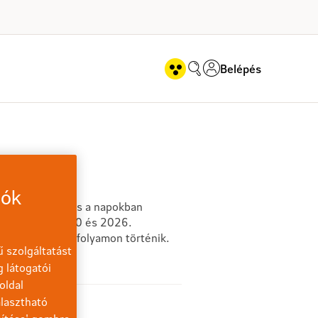
Belépés
iók
l rendelkeznek és a napokban
. (péntek) 16:30 és 2026.
gusztus 11-i árfolyamon történik.
 szolgáltatást
g látogatói
oldal
lasztható