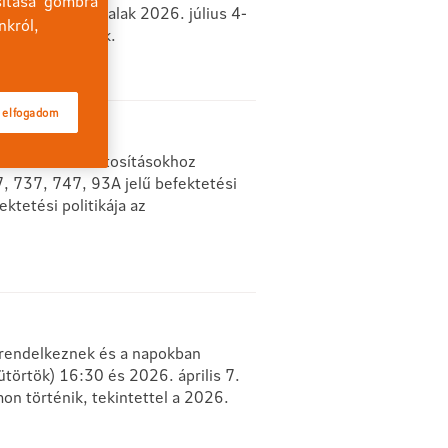
sítása' gombra
és az nn.hu oldalak 2026. július 4-
nkról,
sznek elérhetők.
 elfogadom
z kötött életbiztosításokhoz
, 737, 747, 93A jelű befektetési
tetési politikája az
l rendelkeznek és a napokban
ütörtök) 16:30 és 2026. április 7.
on történik, tekintettel a 2026.