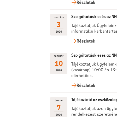
Részletek
Szolgáltatáskiesés az NN 
március
3
Tájékoztatjuk Ügyfelein
informatikai karbantartá
2026
Részletek
Szolgáltatáskiesés az NN 
február
10
Tájékoztatjuk Ügyfelein
(vasárnap) 10:00 és 13:0
2026
elérhetőek.
Részletek
Tájékoztató az eszközala
január
7
Tájékoztatjuk azon ügyf
rendelkezést szeretnéne
2026