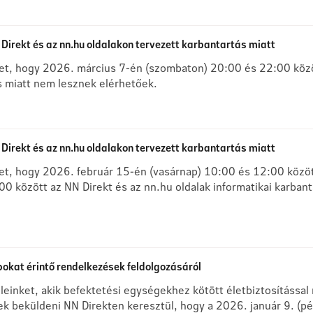
Direkt és az nn.hu oldalakon tervezett karbantartás miatt
ket, hogy 2026. március 7-én (szombaton) 20:00 és 22:00 közöt
s miatt nem lesznek elérhetőek.
Direkt és az nn.hu oldalakon tervezett karbantartás miatt
ket, hogy 2026. február 15-én (vasárnap) 10:00 és 12:00 közö
0 között az NN Direkt és az nn.hu oldalak informatikai karban
pokat érintő rendelkezések feldolgozásáról
eleinket, akik befektetési egységekhez kötött életbiztosítássa
k beküldeni NN Direkten keresztül, hogy a 2026. január 9. (p