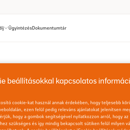
íj
Ügyintézés
Dokumentumtár
pokat érintő rendelkezések feldolgozásáról
e beállításokkal kapcsolatos informác
eleinket, akik befektetési egységekhez kötött életbiztosítássa
k beküldeni NN Direkten keresztül, hogy a 2026. augusztus 7
6:30 között beérkezett rendelkezések feldolgozása a 2026. au
osító cookie-kat használ annak érdekében, hogy teljesebb körű
eboldalán, ezen felül pedig releváns ajánlatokat jelenítsen me
érjük, hogy a gombok segítségével nyilatkozzon arról, hogy az 
ez szükséges és így mindig bekapcsolt sütiken felül milyen vá
Direkt és az nn.hu oldalakon tervezett karbantartás miatt