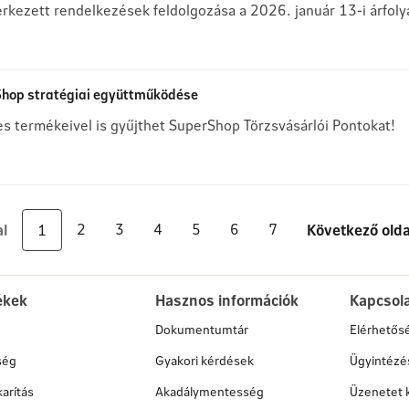
érkezett rendelkezések feldolgozása a 2026. január 13-i árfoly
rShop stratégiai együttműködése
es termékeivel is gyűjthet SuperShop Törzsvásárlói Pontokat!
2
3
4
5
6
7
al
1
Következő olda
ékek
Hasznos információk
Kapcsol
Dokumentumtár
Elérhetős
ség
Gyakori kérdések
Ügyintézé
arítás
Akadálymentesség
Üzenetet 