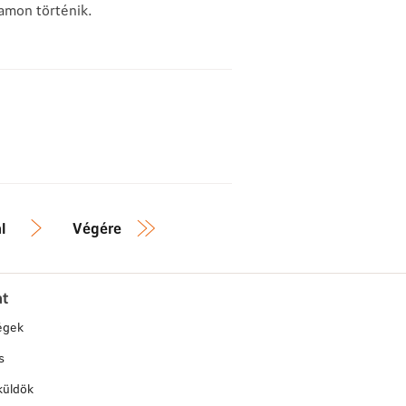
amon történik.
l
Végére
at
égek
s
küldök