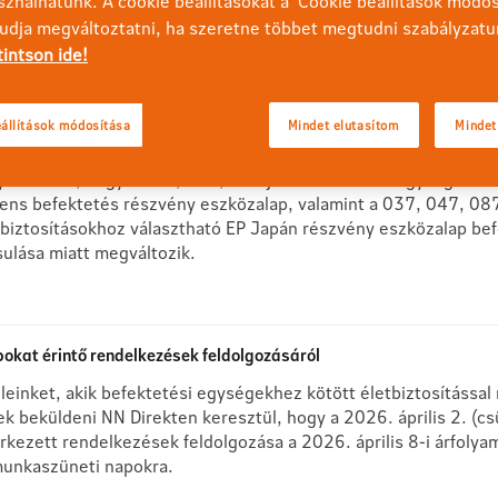
sználhatunk. A cookie beállításokat a 'Cookie beállítások módo
et, hogy tervezett informatikai karbantartás miatt az NN Direkt 
tudja megváltoztatni, ha szeretne többet megtudni szabályzatu
tól várhatóan 2026. július 5-én (vasárnap) 20:00 óráig nem le
tintson ide!
állítások módosítása
Mindet elutasítom
Mindet
 befektetési politikájának változásáról
gyfeleinket, hogy a 037, 087, 747 jelű befektetési egységekhe
nens befektetés részvény eszközalap, valamint a 037, 047, 087
biztosításokhoz választható EP Japán részvény eszközalap befek
ulása miatt megváltozik.
pokat érintő rendelkezések feldolgozásáról
eleinket, akik befektetési egységekhez kötött életbiztosítássa
 beküldeni NN Direkten keresztül, hogy a 2026. április 2. (cs
kezett rendelkezések feldolgozása a 2026. április 8-i árfolyam
i munkaszüneti napokra.