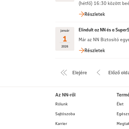
(hétfő) 16:30 között be
Részletek
Elindult az NN és a Supe
január
1
Már az NN Biztosító egy
2026
Részletek
Elejére
Előző old
Az NN-ről
Term
Rólunk
Élet
Sajtószoba
Egész
Karrier
Megtak