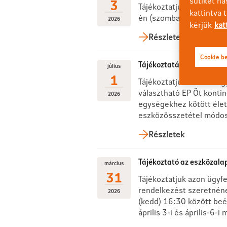
sütiket ha
3
Tájékoztatjuk Ügyfeleink
kattintva 
én (szombaton) 8:00 órá
2026
kérjük
kat
Részletek
Cookie be
Tájékoztatás eszközalapok
július
1
Tájékoztatjuk tisztelt Ü
választható EP Öt konti
2026
egységekhez kötött élet
eszközösszetétel módos
Részletek
Tájékoztató az eszközala
március
31
Tájékoztatjuk azon ügyf
rendelkezést szeretnének
2026
(kedd) 16:30 között beér
április 3-i és április-6-