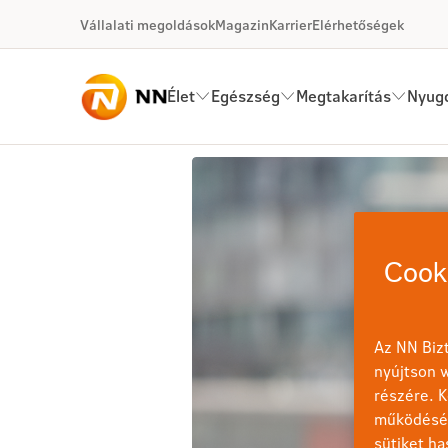
Ugrás a fő tartalomhoz
Vállalati megoldások
Magazin
Karrier
Elérhetőségek
Élet
Egészség
Megtakarítás
Nyugd
Vállalati élet-, baleset- és e
Cooki
Az NN Bizt
nyújtson w
részére. K
működéséh
sütiket ha