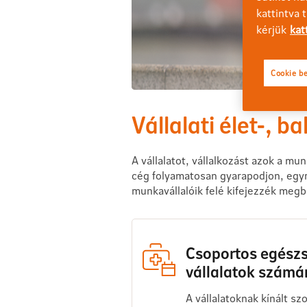
kattintva 
kérjük
kat
Cookie be
Vállalati élet-, 
A vállalatot, vállalkozást azok a mu
cég folyamatosan gyarapodjon, egyre
munkavállalóik felé kifejezzék meg
Csoportos egészs
vállalatok számá
A vállalatoknak kínált sz