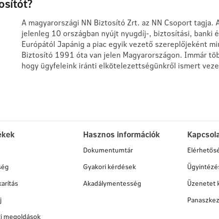
osítót?
A magyarországi NN Biztosító Zrt. az NN Csoport tagja
jelenleg 10 országban nyújt nyugdíj-, biztosítási, banki 
Európától Japánig a piac egyik vezető szereplőjeként mi
Biztosító 1991 óta van jelen Magyarországon. Immár tö
hogy ügyfeleink iránti elkötelezettségünkről ismert vez
ékek
Hasznos információk
Kapcsol
Dokumentumtár
Elérhetős
ség
Gyakori kérdések
Ügyintézé
arítás
Akadálymentesség
Üzenetet 
j
Panaszkez
ati megoldások