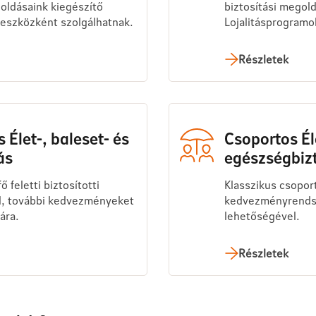
oldásaink kiegészítő
biztosítási megoldá
 eszközként szolgálhatnak.
Lojalitásprogramo
Részletek
 Élet-, baleset- és
Csoportos Éle
ás
egészségbizt
 feletti biztosítotti
Klasszikus csopor
l, további kedvezményeket
kedvezményrends
ára.
lehetőségével.
Részletek