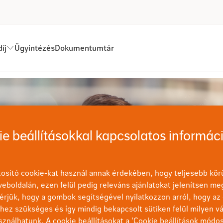
íj
Ügyintézés
Dokumentumtár
gészségbiztosítási megoldásaink
e beállításokkal kapcsolatos informác
osító cookie-kat használ annak érdekében, hogy teljesebb körű
eboldalán, ezen felül pedig releváns ajánlatokat jelenítsen me
érjük, hogy a gombok segítségével nyilatkozzon arról, hogy az 
ez szükséges és így mindig bekapcsolt sütiken felül milyen vá
sználhatunk. A cookie beállításokat a 'Cookie beállítások módo