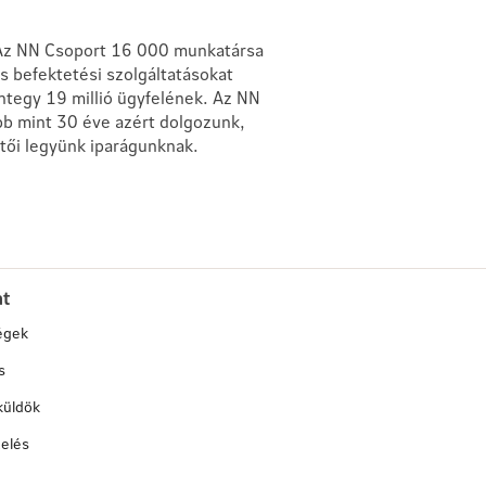
. Az NN Csoport 16 000 munkatársa
és befektetési szolgáltatásokat
ntegy 19 millió ügyfelének. Az NN
bb mint 30 éve azért dolgozunk,
etői legyünk iparágunknak.
at
égek
s
küldök
elés