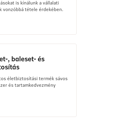
sokat is kínálunk a vállalati
k vonzóbbá tétele érdekében.
t-, baleset- és
osítás
tos életbiztosítási termék sávos
zer és tartamkedvezmény