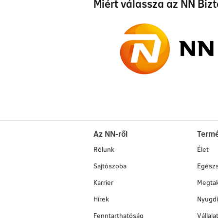
Miért válassza az NN Bizt
Az NN-ről
Term
Rólunk
Élet
Sajtószoba
Egész
Karrier
Megtak
Hírek
Nyugdí
Fenntarthatóság
Vállal