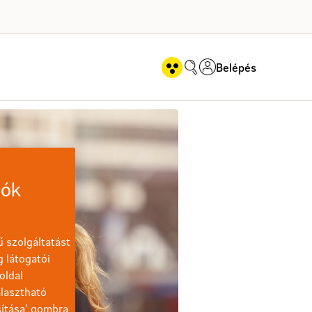
Belépés
iók
 szolgáltatást
g látogatói
oldal
lasztható
sítása' gombra