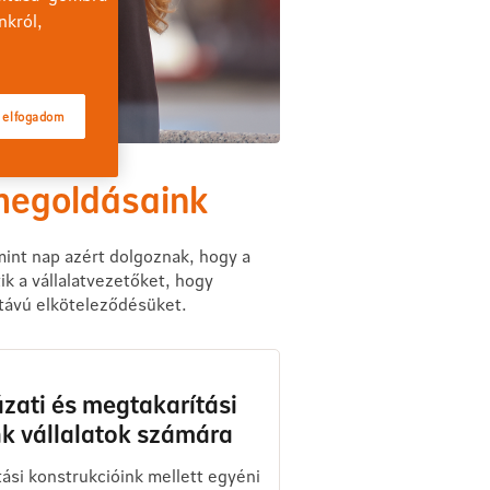
nkról,
 elfogadom
 megoldásaink
 mint nap azért dolgoznak, hogy a
k a vállalatvezetőket, hogy
útávú elköteleződésüket.
zati és megtakarítási
k vállalatok számára
ási konstrukcióink mellett egyéni