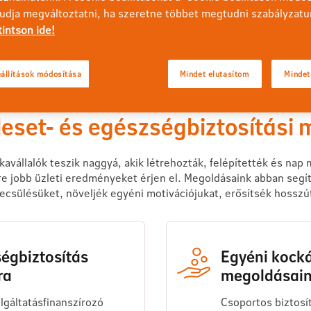
tudja megváltoztatni, ha szeretne többet megtudni szabályzatu
tintson ide!
állítások módosítása
Mindet elutasítom
Mindet
baleset- és egészségbiztosítási
nkavállalók teszik naggyá, akik létrehozták, felépítették és nap
 jobb üzleti eredményeket érjen el. Megoldásaink abban segíti
becsülésüket, növeljék egyéni motivációjukat, erősítsék hossz
égbiztosítás
Egyéni kocká
ra
megoldásain
olgáltatásfinanszírozó
Csoportos biztosít