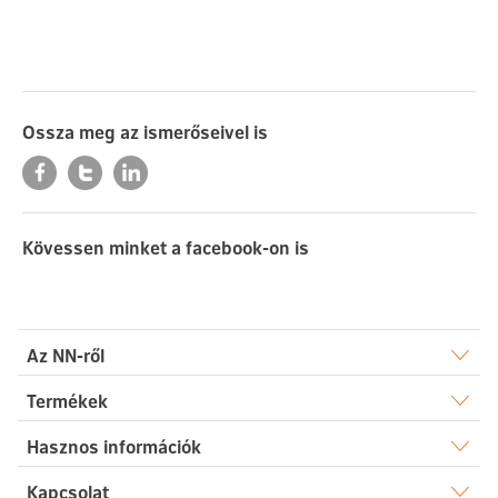
Ossza meg az ismerőseivel is
Kövessen minket a facebook-on is
Az NN-ről
Rólunk
Termékek
Élet
Hasznos információk
Sajtószoba
Dokumentumtár
Kapcsolat
Egészség
Karrier