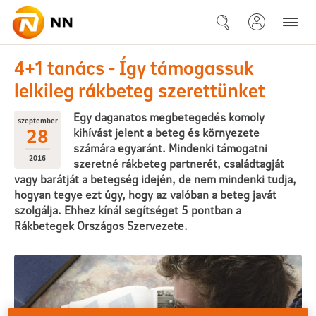
Ugrás a fő tartalomhoz
2 16-09-28 4+1 tanács - Így t
4+1 tanács - Így támogassuk
lelkileg rákbeteg szerettünket
Egy daganatos megbetegedés komoly
szeptember
28
kihívást jelent a beteg és környezete
számára egyaránt. Mindenki támogatni
2016
szeretné rákbeteg partnerét, családtagját
vagy barátját a betegség idején, de nem mindenki tudja,
hogyan tegye ezt úgy, hogy az valóban a beteg javát
szolgálja. Ehhez kínál segítséget 5 pontban a
Rákbetegek Országos Szervezete.