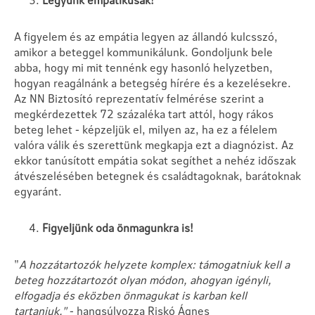
A figyelem és az empátia legyen az állandó kulcsszó,
amikor a beteggel kommunikálunk. Gondoljunk bele
abba, hogy mi mit tennénk egy hasonló helyzetben,
hogyan reagálnánk a betegség hírére és a kezelésekre.
Az NN Biztosító reprezentatív felmérése szerint a
megkérdezettek 72 százaléka tart attól, hogy rákos
beteg lehet - képzeljük el, milyen az, ha ez a félelem
valóra válik és szerettünk megkapja ezt a diagnózist. Az
ekkor tanúsított empátia sokat segíthet a nehéz időszak
átvészelésében betegnek és családtagoknak, barátoknak
egyaránt.
Figyeljünk oda önmagunkra is!
"
A hozzátartozók helyzete komplex: támogatniuk kell a
beteg hozzátartozót olyan módon, ahogyan igényli,
elfogadja és eközben önmagukat is karban kell
tartaniuk."
- hangsúlyozza Riskó Ágnes