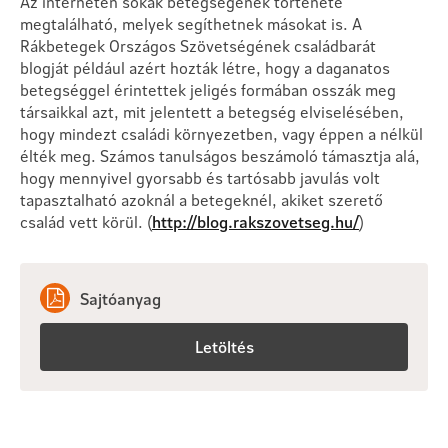
Az interneten sokak betegségének története
megtalálható, melyek segíthetnek másokat is. A
Rákbetegek Országos Szövetségének családbarát
blogját például azért hozták létre, hogy a daganatos
betegséggel érintettek jeligés formában osszák meg
társaikkal azt, mit jelentett a betegség elviselésében,
hogy mindezt családi környezetben, vagy éppen a nélkül
élték meg. Számos tanulságos beszámoló támasztja alá,
hogy mennyivel gyorsabb és tartósabb javulás volt
tapasztalható azoknál a betegeknél, akiket szerető
család vett körül. (
http://blog.rakszovetseg.hu/
)
Sajtóanyag
Letöltés