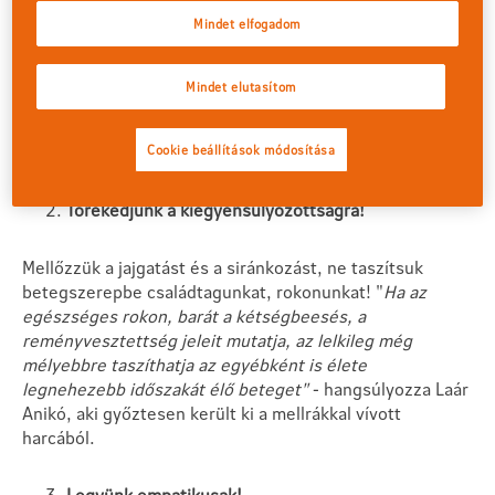
szerint ráadásul a beteg szavak nélkül is jelzi válaszát.
Mindet elfogadom
"
A daganatos beteg nemverbális kommunikációja nagyon
erőteljes, és mondania sem kell szinte semmit, mégis
nagyon megterheli a környezetében lévőket. A lelki
Mindet elutasítom
hatások fertőznek: átlépik a lelki határokat a környezet
tagjai között, éppúgy, mint sokszor a rákos folyamat a
testben"
- mondja Riskó Ágnes onkopszichológus.
Cookie beállítások módosítása
Törekedjünk a kiegyensúlyozottságra!
Mellőzzük a jajgatást és a siránkozást, ne taszítsuk
betegszerepbe családtagunkat, rokonunkat! "
Ha az
egészséges rokon, barát a kétségbeesés, a
reményvesztettség jeleit mutatja, az lelkileg még
mélyebbre taszíthatja az egyébként is élete
legnehezebb időszakát élő beteget"
- hangsúlyozza Laár
Anikó, aki győztesen került ki a mellrákkal vívott
harcából.
Legyünk empatikusak!