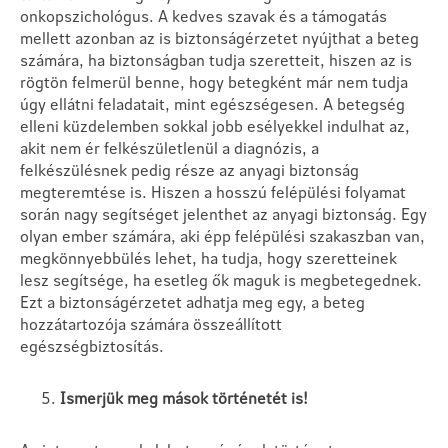
onkopszichológus. A kedves szavak és a támogatás
mellett azonban az is biztonságérzetet nyújthat a beteg
számára, ha biztonságban tudja szeretteit, hiszen az is
rögtön felmerül benne, hogy betegként már nem tudja
úgy ellátni feladatait, mint egészségesen. A betegség
elleni küzdelemben sokkal jobb esélyekkel indulhat az,
akit nem ér felkészületlenül a diagnózis, a
felkészülésnek pedig része az anyagi biztonság
megteremtése is. Hiszen a hosszú felépülési folyamat
során nagy segítséget jelenthet az anyagi biztonság. Egy
olyan ember számára, aki épp felépülési szakaszban van,
megkönnyebbülés lehet, ha tudja, hogy szeretteinek
lesz segítsége, ha esetleg ők maguk is megbetegednek.
Ezt a biztonságérzetet adhatja meg egy, a beteg
hozzátartozója számára összeállított
egészségbiztosítás.
Ismerjük meg mások történetét is!