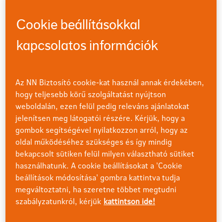
Cookie beállításokkal
kapcsolatos információk
Az NN Biztosító cookie-kat használ annak érdekében,
hogy teljesebb körű szolgáltatást nyújtson
weboldalán, ezen felül pedig releváns ajánlatokat
Beszéljük meg! Vagy mégse?
jelenítsen meg látogatói részére. Kérjük, hogy a
gombok segítségével nyilatkozzon arról, hogy az
Aki daganatos beteggel áll kapcsolatban, sokszor nem
oldal működéséhez szükséges és így mindig
tudja, mit mondjon vagy kérdezzen, hogy ne sértse meg
bekapcsolt sütiken felül milyen választható sütiket
az érzéseit. Hol az a határ, ahonnan a segítő szándék
használhatunk. A cookie beállításokat a 'Cookie
már inkább tapintatlanság? Ilyen helyzetben adjuk meg a
beállítások módosítása' gombra kattintva tudja
döntés szabadságát az érintettnek, hiszen ő néz szembe
megváltoztatni, ha szeretne többet megtudni
a kórral. Próbáljuk meg finoman kipuhatolni, hogy
szabályzatunkról, kérjük
kattintson ide!
szeretne-e a rákról beszélni vagy sem, és e szerint
formáljuk a kommunikációt a későbbiekben. A szakértő