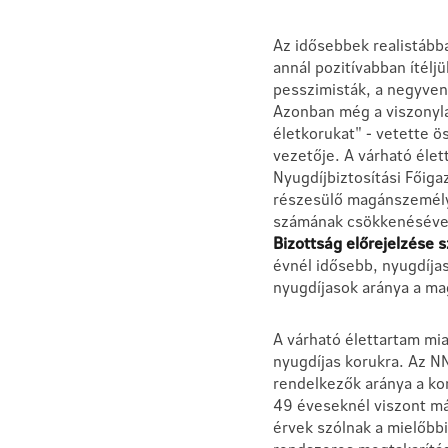
Az idősebbek realistább
annál pozitívabban ítélj
pesszimisták, a negyven
Azonban még a viszonyla
életkorukat" - vetette ö
vezetője. A várható éle
Nyugdíjbiztosítási Főiga
részesülő magánszemély 
számának csökkenésével
Bizottság előrejelzése 
évnél idősebb, nyugdíja
nyugdíjasok aránya a ma
A várható élettartam mia
nyugdíjas korukra. Az NN
rendelkezők aránya a ko
49 éveseknél viszont má
érvek szólnak a mielőbb