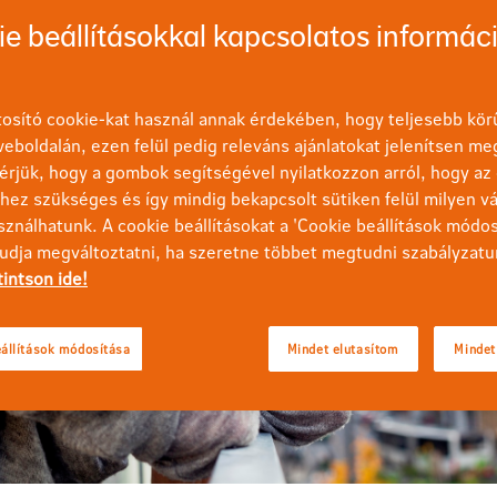
e beállításokkal kapcsolatos informác
osító cookie-kat használ annak érdekében, hogy teljesebb körű
eboldalán, ezen felül pedig releváns ajánlatokat jelenítsen me
érjük, hogy a gombok segítségével nyilatkozzon arról, hogy az 
ez szükséges és így mindig bekapcsolt sütiken felül milyen vá
sználhatunk. A cookie beállításokat a 'Cookie beállítások módo
tudja megváltoztatni, ha szeretne többet megtudni szabályzatu
tintson ide!
állítások módosítása
Mindet elutasítom
Mindet