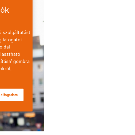
iók
 szolgáltatást
g látogatói
oldal
lasztható
sítása' gombra
nkról,
 elfogadom