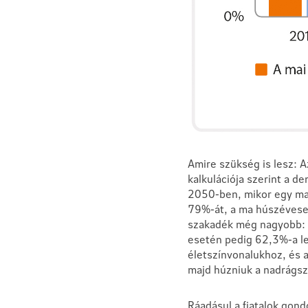
Amire szükség is lesz: 
kalkulációja szerint a d
2050-ben, mikor egy mai
79%-át, a ma húszévese
szakadék még nagyobb: h
esetén pedig 62,3%-a le
életszínvonalukhoz, és 
majd húzniuk a nadrágszí
Ráadásul a fiatalok gond