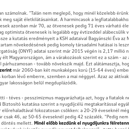
an számolnak. "Talán nem meglepő, hogy minél közelebb érünk 
ük meg saját életkilátásainkat. A harmincasok a legfiatalabbakh
esek azonban már 70, az ötvenesek pedig 71 éves várható éle
g optimista ötvenesek is legalább egy évtizeddel alábecsülik 
ssze a kutatás eredményeit a KSH adataival Bagyánszki Éva az N
ttartam növekedésének pedig komoly társadalmi hatásai is lesz
zgatóság (ONYF) adatai szerint már 2015 végén is 2,17 millió 
élt Magyarországon, ám a várakozások szerint ez a szám - az 
 párhuzamosan - tovább növekszik majd. Ezt alátámasztja, ho
szerint
már 2060-ban két munkaképes korú (15-64 éves) ember
s korban lévő emberre, szemben a mai néggyel. Azaz az aktíva
gyar lakosságon belül megduplázódik.
tti - téves - pesszimizmus magyarázhatja azt, hogy a fiatalok 
 Biztosító kutatása szerint a nyugdíjcélú megtakarítással egyá
r előrehaladtával fokozatosan csökken: a 20-29 éveseknél még
r csak 46, az 50-65 éveseknél pedig 42 százalék. "Pedig nem
i döntés mellett.
Minél előbb kezdünk el nyugdíjunkra félretenn