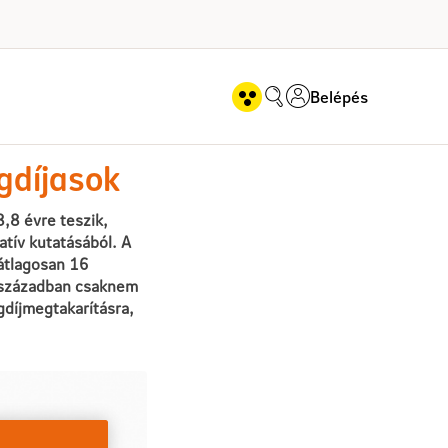
Belépés
asok
ugdíjasok
,8 évre teszik,
atív kutatásából. A
átlagosan 16
edszázadban csaknem
gdíjmegtakarításra,