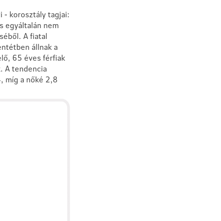
 - korosztály tagjai:
is egyáltalán nem
séből. A fiatal
ntétben állnak a
ő, 65 éves férfiak
. A tendencia
, míg a nőké 2,8