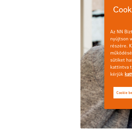
Cooki
Az NN Bizt
nyújtson w
részére. K
működéséh
sütiket ha
kattintva 
kérjük
kat
Cookie be