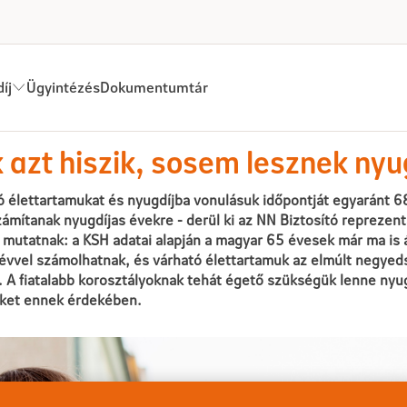
íj
Ügyintézés
Dokumentumtár
 hiszik, sosem lesznek nyugdíj
 azt hiszik, sosem lesznek ny
ó élettartamukat és nyugdíjba vonulásuk időpontját egyaránt 68
ámítanak nyugdíjas évekre - derül ki az NN Biztosító reprezent
mutatnak: a KSH adatai alapján a magyar 65 évesek már ma is 
etévvel számolhatnak, és várható élettartamuk az elmúlt negy
 A fiatalabb korosztályoknak tehát égető szükségük lenne nyu
ket ennek érdekében.