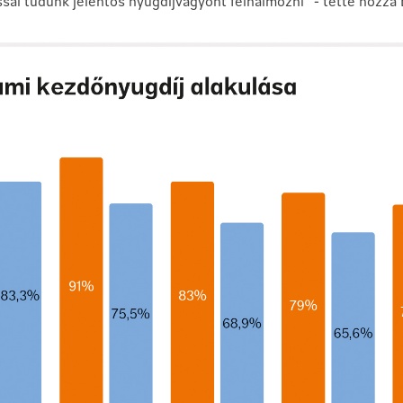
sal tudunk jelentős nyugdíjvagyont felhalmozni" - tette hozzá