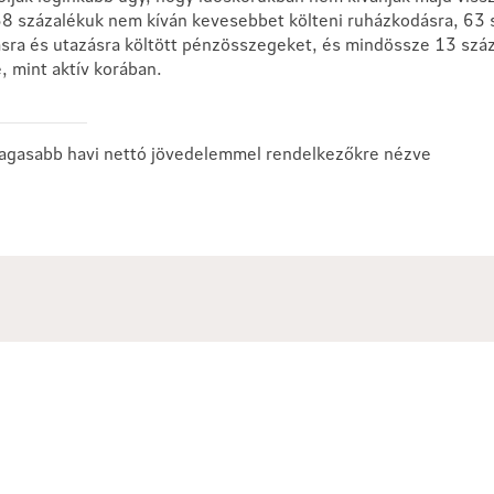
58 százalékuk nem kíván kevesebbet költeni ruházkodásra, 63
ásra és utazásra költött pénzösszegeket, és mindössze 13 száz
, mint aktív korában.
magasabb havi nettó jövedelemmel rendelkezőkre nézve