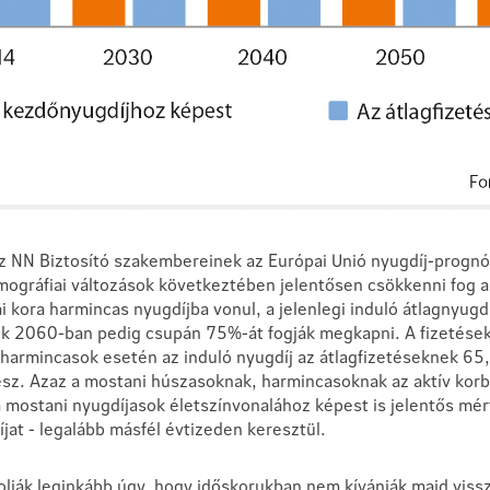
Az NN Biztosító szakembereinek az Európai Unió nyugdíj-prognó
emográfiai változások következtében jelentősen csökkenni fog az
 kora harmincas nyugdíjba vonul, a jelenlegi induló átlagnyug
k 2060-ban pedig csupán 75%-át fogják megkapni. A fizetések
armincasok esetén az induló nyugdíj az átlagfizetéseknek 65
sz. Azaz a mostani húszasoknak, harmincasoknak az aktív kor
a mostani nyugdíjasok életszínvonalához képest is jelentős mé
jat - legalább másfél évtizeden keresztül.
olják leginkább úgy, hogy időskorukban nem kívánják majd vissz