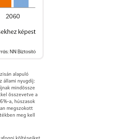
zisán alapuló
 állami nyugdíj:
díjnak mindössze
kel összevetve a
,6%-a, húszasok
ban megszokott
rtékben meg kell
afogni költéseiket.