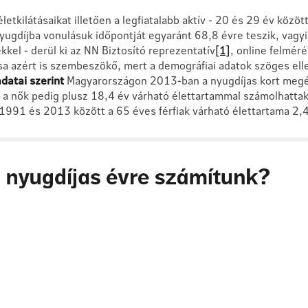
etkilátásaikat illetően a legfiatalabb aktív - 20 és 29 év közötti
yugdíjba vonulásuk időpontját egyaránt 68,8 évre teszik, vagy
kel - derül ki az NN Biztosító reprezentatív
[1]
, online felméré
a azért is szembeszökő, mert a demográfiai adatok szöges elle
datai szerint
Magyarországon 2013-ban a nyugdíjas kort megél
, a nők pedig plusz 18,4 év várható élettartammal számolhattak
991 és 2013 között a 65 éves férfiak várható élettartama 2,4