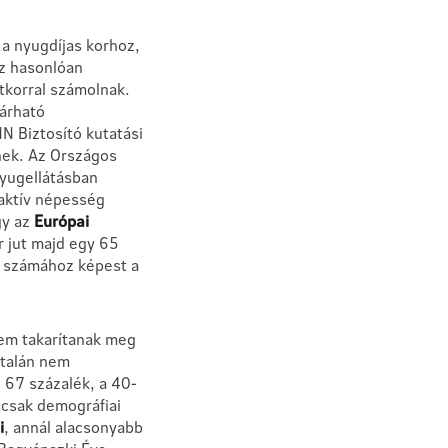
a nyugdíjas korhoz,
oz hasonlóan
tkorral számolnak.
várható
N Biztosító kutatási
nek. Az Országos
nyugellátásban
aktív népesség
gy az
Európai
 jut majd egy 65
k számához képest a
nem takarítanak meg
ltalán nem
 67 százalék, a 40-
 csak demográfiai
i
, annál alacsonyabb