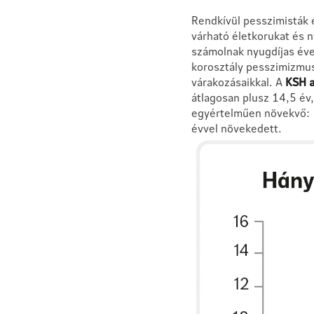
Rendkívül pesszimisták él
várható életkorukat és n
számolnak nyugdíjas évek
korosztály pesszimizmus
várakozásaikkal. A
KSH a
átlagosan plusz 14,5 év
egyértelműen növekvő: 1
évvel növekedett.