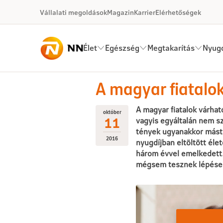
Ugrás a fő tartalomhoz
Vállalati megoldások
Magazin
Karrier
Elérhetőségek
Élet
Egészség
Megtakarítás
Nyugd
16-10-11 A magyar fiatalok azt
A magyar fiatalok
A magyar fiatalok várhat
október
11
vagyis egyáltalán nem sz
tények ugyanakkor mást 
2016
nyugdíjban eltöltött él
három évvel emelkedett.
mégsem tesznek lépése