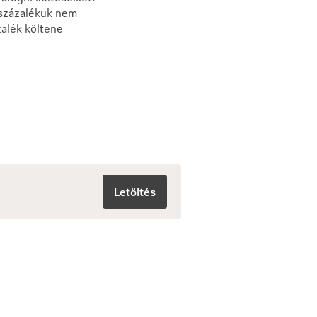
 százalékuk nem
alék költene
Letöltés