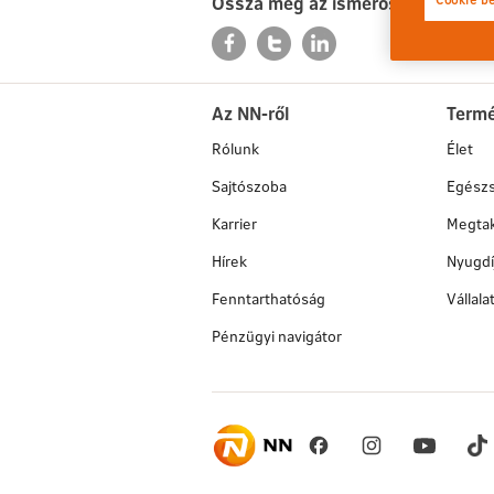
Ossza meg az ismerőseivel is
Az NN-ről
Term
Rólunk
Élet
Sajtószoba
Egész
Karrier
Megtak
Hírek
Nyugdí
Fenntarthatóság
Vállal
Pénzügyi navigátor