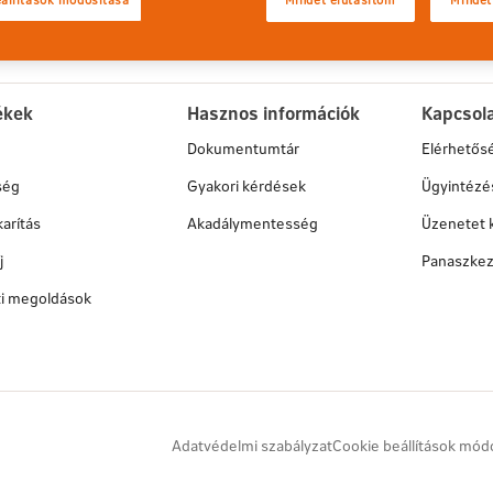
Kövessen minket a facebook-
ékek
Hasznos információk
Kapcsol
Dokumentumtár
Elérhetős
ség
Gyakori kérdések
Ügyintézé
arítás
Akadálymentesség
Üzenetet 
j
Panaszkez
ati megoldások
Adatvédelmi szabályzat
Cookie beállítások mód