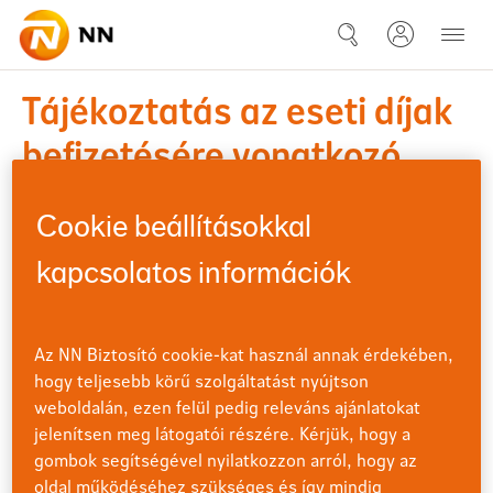
Ugrás a fő tartalomhoz
2024-05-06 Tájékoztatás az es
Tájékoztatás az eseti díjak
befizetésére vonatkozó
akciós lehetőség
Cookie beállításokkal
visszavonásáról
kapcsolatos információk
Az NN Biztosító Zrt. 2024. május 6. 00:00-
május
6
tól visszavonja az alábbi termékek esetében
Az NN Biztosító cookie-kat használ annak érdekében,
korábban érvényben lévő, akciós jelleggel
2024
hogy teljesebb körű szolgáltatást nyújtson
meghirdetett eseti díjak befizetésére
vonatkozó lehetőséget. Az intézkedés az alábbi
weboldalán, ezen felül pedig releváns ajánlatokat
termékeket és szerződéseket érinti:
jelenítsen meg látogatói részére. Kérjük, hogy a
gombok segítségével nyilatkozzon arról, hogy az
oldal működéséhez szükséges és így mindig
a 118, 119 és 128-as termékek esetében: