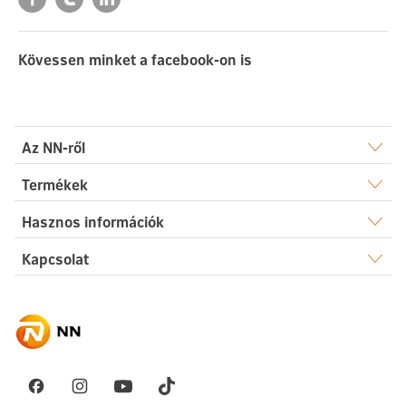
Kövessen minket a facebook-on is
Az NN-ről
Rólunk
Termékek
Élet
Hasznos információk
Sajtószoba
Dokumentumtár
Kapcsolat
Egészség
Karrier
Elérhetőségek
Gyakori kérdések
Megtakarítás
Hírek
Ügyintézés
Akadálymentesség
Nyugdíj
Fenntarthatóság
Üzenetet küldök
Vállalati megoldások
Pénzügyi navigátor