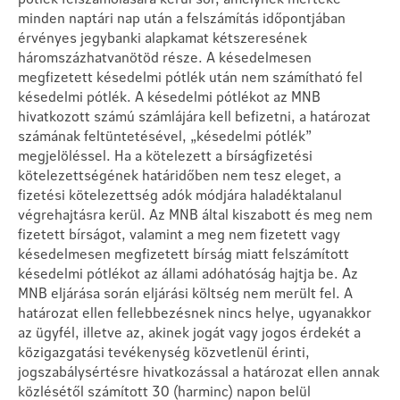
minden naptári nap után a felszámítás időpontjában
érvényes jegybanki alapkamat kétszeresének
háromszázhatvanötöd része. A késedelmesen
megfizetett késedelmi pótlék után nem számítható fel
késedelmi pótlék. A késedelmi pótlékot az MNB
hivatkozott számú számlájára kell befizetni, a határozat
számának feltüntetésével, „késedelmi pótlék”
megjelöléssel. Ha a kötelezett a bírságfizetési
kötelezettségének határidőben nem tesz eleget, a
fizetési kötelezettség adók módjára haladéktalanul
végrehajtásra kerül. Az MNB által kiszabott és meg nem
fizetett bírságot, valamint a meg nem fizetett vagy
késedelmesen megfizetett bírság miatt felszámított
késedelmi pótlékot az állami adóhatóság hajtja be. Az
MNB eljárása során eljárási költség nem merült fel. A
határozat ellen fellebbezésnek nincs helye, ugyanakkor
az ügyfél, illetve az, akinek jogát vagy jogos érdekét a
közigazgatási tevékenység közvetlenül érinti,
jogszabálysértésre hivatkozással a határozat ellen annak
közlésétől számított 30 (harminc) napon belül