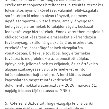
értékesített csoportos hitelfedezeti biztosítási termékei
folyamatos nyomon követése, valamint felülvizsgálata
során térjen ki minden olyan tényező, esemény –
ügyfélszempontú – vizsgálatára, amely lényegesen
befolyásolja a termékek fő tulajdonságait, kockázati
fedezetét vagy biztosítékait. Ennek keretében megfelelő
időközönként készítsen elemzéseket a kárrendezési
tevékenység, az állományalakulás 2 és értékesítés
értékelésére, összefüggéseinek vizsgálatára
vonatkozóan. Értékelje továbbá, hogy e termékei
továbbra is megfelelnek-e az azonosított célpiac
igényeinek, jellemzőinek és céljainak, és az értékelés
alapján szükségessé váló, a termékeket érintő
intézkedéseket hajtsa végre. A fenti kötelezéssel
kapcsolatban megtett intézkedésekről –
dokumentumokkal alátámasztva – 2026. március 31.
napjáig írásban tájékoztassa az MNB-t.
5. Kötelezi a Biztosítót, hogy vizsgálja felül a banki
csatornán értékesített csoportos hitelfedezeti