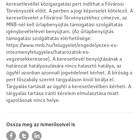
keresetlevéllel közigazgatási pert indíthat a Fővárosi
Törvényszék előtt. A perben a jogi képviselet kötelező. A
keresetlevelet a Fővárosi Törvényszékhez címezve, az
MNB-nél kell űrlapbenyújtás támogatási szolgáltatás
igénybevételével benyújtani. (Az űrlapbenyújtás
támogatási szolgáltatás elérhetősége:
https://www.mnb.hu/felugyelet/engedelyezes-es-
intezmenyfelugyeles/hatarozatok-es-
vegzesekkeresese). A keresetlevél benyújtásának a
határozat hatályosulására nincs halasztó hatálya, az
ügyfél azonban azonnali jogvédelmet kérhet. A bíróság a
pert főszabály szerint tárgyaláson kívül bírálja el.
Tárgyalás tartását az ügyfél a keresetlevélben kérheti. A
tárgyalás tartása iránti kérelem elmulasztása miatt
igazolásnak nincs helye.
Ossza meg az ismerőseivel is