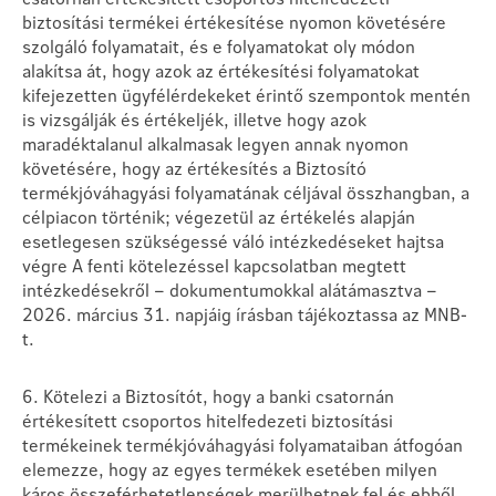
biztosítási termékei értékesítése nyomon követésére
szolgáló folyamatait, és e folyamatokat oly módon
alakítsa át, hogy azok az értékesítési folyamatokat
kifejezetten ügyfélérdekeket érintő szempontok mentén
is vizsgálják és értékeljék, illetve hogy azok
maradéktalanul alkalmasak legyen annak nyomon
követésére, hogy az értékesítés a Biztosító
termékjóváhagyási folyamatának céljával összhangban, a
célpiacon történik; végezetül az értékelés alapján
esetlegesen szükségessé váló intézkedéseket hajtsa
végre A fenti kötelezéssel kapcsolatban megtett
intézkedésekről – dokumentumokkal alátámasztva –
2026. március 31. napjáig írásban tájékoztassa az MNB-
t.
6. Kötelezi a Biztosítót, hogy a banki csatornán
értékesített csoportos hitelfedezeti biztosítási
termékeinek termékjóváhagyási folyamataiban átfogóan
elemezze, hogy az egyes termékek esetében milyen
káros összeférhetetlenségek merülhetnek fel és ebből