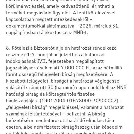
körülményt észlel, amely kedvezőtlenül érintheti a
terméket megvásárló ügyfelet. A fenti kötelezéssel
kapcsolatban megtett intézkedésekről –
dokumentumokkal alátámasztva – 2026. március 31.
napjáig írásban tájékoztassa az MNB-t.
8. Kötelezi a Biztosítót a jelen határozat rendelkező
részének 1-7. pontjában jelzett és a határozat
indokolásának IVII. fejezetében megállapított
jogszabálysértések miatt 7.000.000 Ft, azaz hétmillió
forint összegű felügyeleti bírság megfizetésére. A
kiszabott felügyeleti bírságot a határozat véglegessé
válásától számított 30 (harminc) napon belül kell az MNB
hatósági bírság és költségtérítés fizetése
bankszámlájára (19017004-01678000-30900002) –
„felügyeleti bírság” megjelöléssel, valamint a határozat
számának feltüntetésével – befizetni. A bírság
befizetésére meghatározott határidő elmulasztása
esetén, a be nem fizetett bírságösszeg után késedelmi
pótlék felszámolására kerül sor, amelynek mértéke