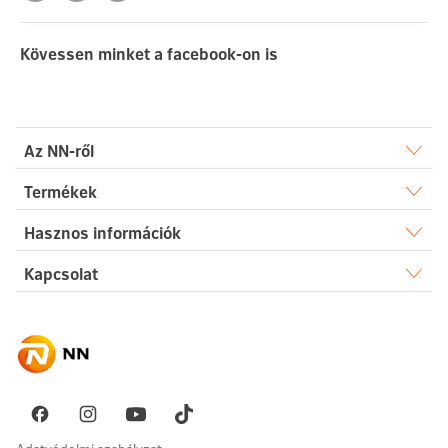
Kövessen minket a facebook-on is
Az NN-ről
Rólunk
Termékek
Élet
Hasznos információk
Sajtószoba
Dokumentumtár
Kapcsolat
Egészség
Karrier
Elérhetőségek
Gyakori kérdések
Megtakarítás
Hírek
Ügyintézés
Akadálymentesség
Nyugdíj
Fenntarthatóság
Üzenetet küldök
Vállalati megoldások
Pénzügyi navigátor
Panaszkezelés