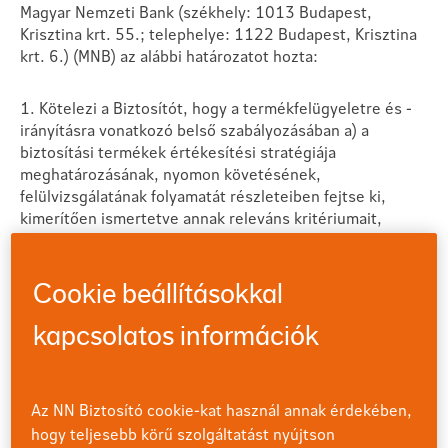
Magyar Nemzeti Bank (székhely: 1013 Budapest,
Krisztina krt. 55.; telephelye: 1122 Budapest, Krisztina
krt. 6.) (MNB) az alábbi határozatot hozta:
1. Kötelezi a Biztosítót, hogy a termékfelügyeletre és -
irányításra vonatkozó belső szabályozásában a) a
biztosítási termékek értékesítési stratégiája
meghatározásának, nyomon követésének,
felülvizsgálatának folyamatát részleteiben fejtse ki,
kimerítően ismertetve annak releváns kritériumait,
lépéseit; b) határozza meg azokat a folyamatokat,
eszközöket és intézkedéseket, amelyek biztosítják a
potenciális összeférhetetlenségek megfelelő
Cookie beállításokkal
azonosítását és kezelését a termékjóváhagyási
folyamatokban; c) az egyes lépéseket és feladatokat
kapcsolatos információk
kimerítően ismertetve részletesen rögzítse a
termékfelülvizsgálat folyamatát, ezzel összefüggésben
az ügyfélértéket jelentősen befolyásoló valamennyi
Az NN Biztosító cookie-kat használ annak érdekében,
releváns tényezőt, valamint azok kapcsán határozzon
hogy teljesebb körű szolgáltatást nyújtson
meg megfelelő mutatókat, illetve intézkedést indukáló