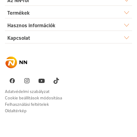
Az NN-ről
Rólunk
Termékek
Élet
Hasznos információk
Sajtószoba
Dokumentumtár
Kapcsolat
Egészség
Karrier
Elérhetőségek
Gyakori kérdések
Megtakarítás
Hírek
Ügyintézés
Akadálymentesség
Nyugdíj
Fenntarthatóság
Üzenetet küldök
Vállalati megoldások
Pénzügyi navigátor
Panaszkezelés
Adatvédelmi szabályzat
Cookie beállítások módosítása
Felhasználási feltételek
Oldaltérkép