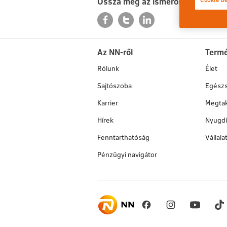
Ossza meg az ismerőseivel is
Az NN-ről
Term
Rólunk
Élet
Sajtószoba
Egész
Karrier
Megtak
Hírek
Nyugdí
Fenntarthatóság
Vállal
Pénzügyi navigátor