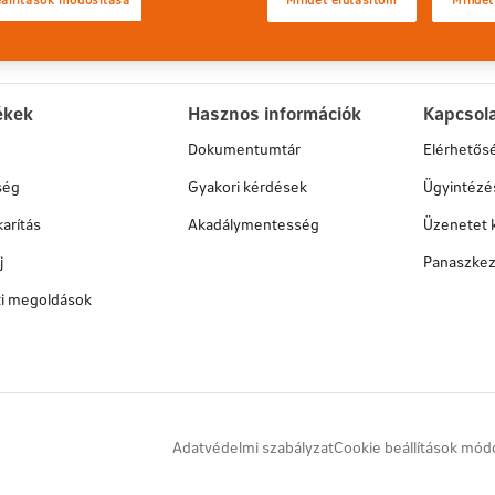
Kövessen minket a facebook-
ékek
Hasznos információk
Kapcsol
Dokumentumtár
Elérhetős
ség
Gyakori kérdések
Ügyintézé
arítás
Akadálymentesség
Üzenetet 
j
Panaszkez
ati megoldások
Adatvédelmi szabályzat
Cookie beállítások mód