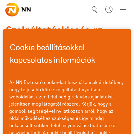
Ugrás a fő tartalomhoz
21-08-28 Szolgaltataskieses a
Szolgáltatáskiesés az
nn.hu-n és az NN Direkten
Cookie beállításokkal
tervezett karbantartás
kapcsolatos információk
miatt
Az NN Biztosító cookie-kat használ annak érdekében,
Tájékoztatjuk kedves Ügyfeleinket, hogy
augusztus
hogy teljesebb körű szolgáltatást nyújtson
28
2021. augusztus 28-án (szombaton) 22:00
weboldalán, ezen felül pedig releváns ajánlatokat
órától tervezett karbantartást hajtunk végre
2021
rendszereinkben, ami előreláthatólag 2 órát
jelenítsen meg látogatói részére. Kérjük, hogy a
vesz igénybe.
gombok segítségével nyilatkozzon arról, hogy az
oldal működéséhez szükséges és így mindig
bekapcsolt sütiken felül milyen választható sütiket
A karbantartás ideje alatt az nn.hu és a NN Direkt nem
lesz elérhető, rendelkezéseit a karbantartást követően
használhatunk. A cookie beállításokat a 'Cookie