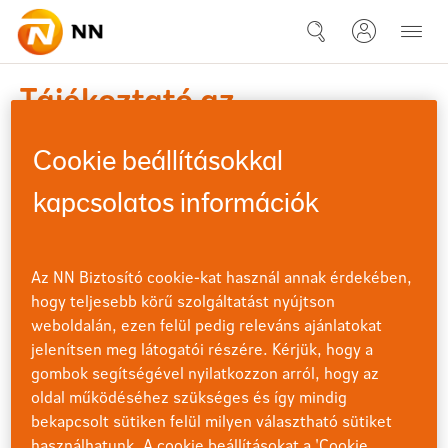
Ugrás a fő tartalomhoz
21-12-21 Tájékoztató az eszkö
Tájékoztató az
eszközalapokat érintő
Cookie beállításokkal
rendelkezések
kapcsolatos információk
feldolgozásáról
Az NN Biztosító cookie-kat használ annak érdekében,
Tájékoztatjuk azon ügyfeleinket, akik
december
21
hogy teljesebb körű szolgáltatást nyújtson
befektetési egységekhez kötött
életbiztosítással rendelkeznek, és a
weboldalán, ezen felül pedig releváns ajánlatokat
2021
napokban
rendelkezést szeretnének
jelenítsen meg látogatói részére. Kérjük, hogy a
beküldeni NN Direkten keresztül
, hogy a 2021.
gombok segítségével nyilatkozzon arról, hogy az
december 23. (csütörtök) 16:30 és 2021. december 27.
oldal működéséhez szükséges és így mindig
(hétfő) 16:30 között beérkezett rendelkezések
bekapcsolt sütiken felül milyen választható sütiket
feldolgozása a 2021. december 28-i árfolyamon
használhatunk. A cookie beállításokat a 'Cookie