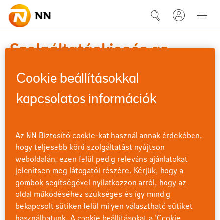
Ugrás a fő tartalomhoz
21-03-14 Szolgáltatáskiesés az
Szolgáltatáskiesés az
nn.hu-n és az NN Direkten
Cookie beállításokkal
tervezett karbantartás
kapcsolatos információk
miatt
Az NN Biztosító cookie-kat használ annak érdekében,
Tájékoztatjuk kedves Ügyfeleinket, hogy
március
hogy teljesebb körű szolgáltatást nyújtson
14
2021. március 14-én (vasárnap) 20:00
weboldalán, ezen felül pedig releváns ajánlatokat
órától tervezett karbantartást hajtunk végre
2021
rendszereinkben, ami előreláthatólag 2 órát
jelenítsen meg látogatói részére. Kérjük, hogy a
vesz igénybe.
gombok segítségével nyilatkozzon arról, hogy az
oldal működéséhez szükséges és így mindig
bekapcsolt sütiken felül milyen választható sütiket
A karbantartás ideje alatt az nn.hu és az NN Direkt nem
lesz elérhető, rendelkezéseit a karbantartást követően
használhatunk. A cookie beállításokat a 'Cookie