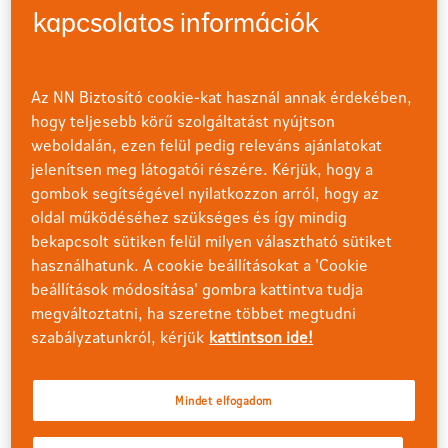
Kereső
kapcsolatos információk
Ezen keresőnk segítségével megtalálhatja azon
aktuálisan érvényes dokumentumunkat, amiket keres.
Az NN Biztosító cookie-kat használ annak érdekében,
Szolgáltatásainkkal kapcsolatos gyakori kérdéseinkre
kereshet az Ügyfélszolgálat menüponton belül a 'Miben
hogy teljesebb körű szolgáltatást nyújtson
segíthetünk?' cím alatti keresőnkben.
weboldalán, ezen felül pedig releváns ajánlatokat
jelenítsen meg látogatói részére. Kérjük, hogy a
gombok segítségével nyilatkozzon arról, hogy az
oldal működéséhez szükséges és így mindig
bekapcsolt sütiken felül milyen választható sütiket
Ismerjen meg minket
használhatunk. A cookie beállításokat a 'Cookie
beállítások módosítása' gombra kattintva tudja
Az NN Biztosító több mint 30 éve kínál magas színvonalú
megváltoztatni, ha szeretne többet megtudni
élet-, nyugdíj-, baleset- és egészségbiztosítási
szabályzatunkról, kérjük
kattintson ide!
szolgáltatásokat Magyarországon. Célunk, hogy átlátható
és igényre szabott termékeinkkel hozzásegítsük
ügyfeleinket pénzügyi biztonságuk megteremtéséhez.
Mindet elfogadom