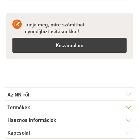
Tudja meg, mire számíthat
nyugdíjbiztosításunkkal!
Kiszámolom
Az NN-ről
Rólunk
Termékek
Élet
Hasznos információk
Sajtószoba
Dokumentumtár
Kapcsolat
Egészség
Karrier