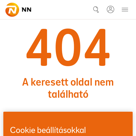
Ugrás a fő tartalomhoz
404
404 - A keresett oldal nem tal
A keresett oldal nem
található
Cookie beállításokkal