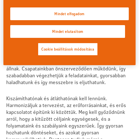
ügyfeleinket szolgálják. Az új megközelítéssel a nagyobb
célokat kisebb, kezelhetőbb munkaütemekre bontjuk, és
mindig arra törekszünk, hogy valami értékeset hozzunk
Mindet elfogadom
létre, valami olyat, ami része lesz távlati célunknak. Az
ötletek üzleti értékét mérjük, hogy mindig tudjuk, hogy
Mindet elutasítom
hol tartunk. Az elvégzett munkára visszajelzést kapunk,
hogy tovább repülhessünk a következő részfeladatra,
vagy módosítsuk útirányunkat. Folyamatosan tesztelünk
Cookie beállítások módosítása
és tanulunk. Az Agilis módszerben csapatokban
dolgozunk, melyek különböző szakértelmű kollégákból
állnak. Csapatainkban önszerveződően működünk, így
szabadabban végezhetjük a feladatainkat, gyorsabban
haladhatunk és így messzebre is eljuthatunk.
Kiszámíthatónak és átláthatónak kell lennünk.
Harmonizáljuk a tervezést, az erőforrásainkat, és erős
kapcsolatot építünk ki közöttük. Meg kell győződnünk
arról, hogy a kitűzött céljaink egységesek, és a
folyamataink és szabályaink egyszerűek. Így gyorsan
hozhatunk döntéseket, és azokat gyorsan