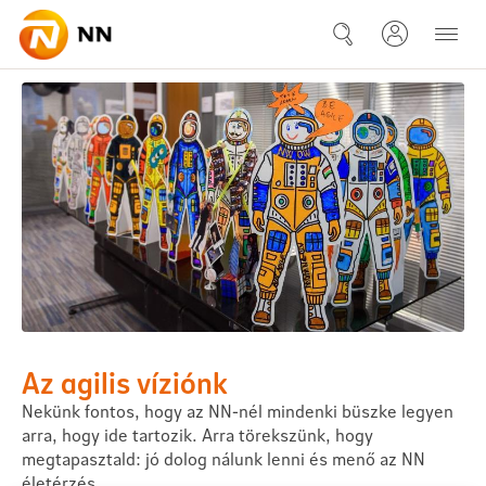
Ugrás a fő tartalomhoz
Agilis utazásunk - Karrier
Az agilis víziónk
Nekünk fontos, hogy az NN-nél mindenki büszke legyen
arra, hogy ide tartozik. Arra törekszünk, hogy
megtapasztald: jó dolog nálunk lenni és menő az NN
életérzés.