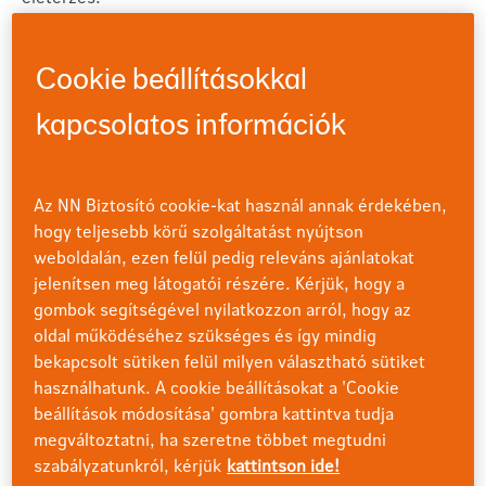
Mi az, hogy Agilis?
Cookie beállításokkal
Az Agilis egy szemlélet, munka és gondolkodásmód.
kapcsolatos információk
Abban segít nekünk, hogy megbirkózzunk az állandó
változással, és jobban ki tudjuk szolgálni ügyfeleink
igényeit. A világ gyorsan változik, nekünk pedig
Az NN Biztosító cookie-kat használ annak érdekében,
tartanunk kell a tempót. Ki kell próbálnunk új dolgokat,
hogy teljesebb körű szolgáltatást nyújtson
és mernünk kell újítani, hogy ügyfeleinknek továbbra is
innovatív termékeket és szolgáltatásokat nyújthassunk.
weboldalán, ezen felül pedig releváns ajánlatokat
jelenítsen meg látogatói részére. Kérjük, hogy a
Még több érték,
gombok segítségével nyilatkozzon arról, hogy az
oldal működéséhez szükséges és így mindig
gyorsabban
bekapcsolt sütiken felül milyen választható sütiket
használhatunk. A cookie beállításokat a 'Cookie
beállítások módosítása' gombra kattintva tudja
Az Agilis módszer lehetővé teszi, hogy kevesebb idő
megváltoztatni, ha szeretne többet megtudni
alatt több értéket tudjunk teremteni, és olyan
termékeket és szolgáltatásokat fejlesztünk, amelyek
szabályzatunkról, kérjük
kattintson ide!