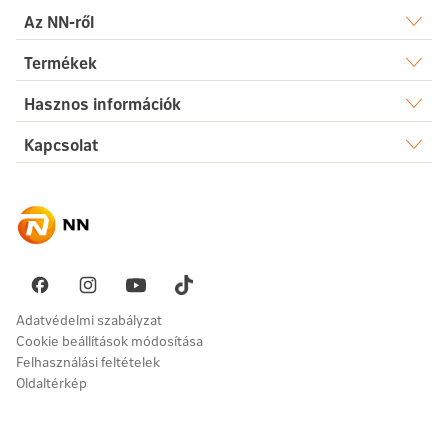
Az NN-ről
Rólunk
Termékek
Élet
Hasznos információk
Sajtószoba
Dokumentumtár
Kapcsolat
Egészség
Karrier
Elérhetőségek
Gyakori kérdések
Megtakarítás
Hírek
Ügyintézés
Akadálymentesség
Nyugdíj
Fenntarthatóság
Üzenetet küldök
Vállalati megoldások
Pénzügyi navigátor
Panaszkezelés
Adatvédelmi szabályzat
Cookie beállítások módosítása
Felhasználási feltételek
Oldaltérkép