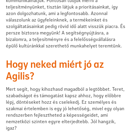
kommunikálhatjuk. Pontosan tudjuk mérni a
teljesítményünket, tisztán látjuk a prioritásainkat, így
azon dolgozhatunk, ami a legfontosabb. Azonnal
válaszolunk az ügyfeleinknek, a termékeinket és
szolgáltatásainkat pedig rövid idő alatt visszük piacra. És
persze biztosra megyünk! A segítségnyújtásra, a
bizalomra, a teljesítményre és a felelősségvállalásra
épülő kultúránkkal szerethető munkahelyet teremtünk.
Hogy neked miért jó az
Agilis?
Mert segít, hogy kihozhasd magadból a legtöbbet. Teret,
szabadságot és támogatást kapsz ahhoz, hogy előbbre
lépj, döntéseket hozz és cselekedj. Ez személyes és
szakmai értelemben is egy jó lehetőség, mivel egy olyan
rendszerben fejlesztheted a képességeidet, ami
nemzetközi szinten egyre elterjedtebb. Jól hangzik,
igaz?