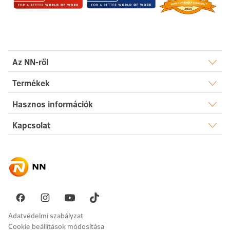
Az NN-ről
Rólunk
Termékek
Élet
Hasznos információk
Sajtószoba
Dokumentumtár
Kapcsolat
Egészség
Karrier
Elérhetőségek
Gyakori kérdések
Megtakarítás
Hírek
Ügyintézés
Akadálymentesség
Nyugdíj
Fenntarthatóság
Üzenetet küldök
Vállalati megoldások
Pénzügyi navigátor
Panaszkezelés
Adatvédelmi szabályzat
Cookie beállítások módosítása