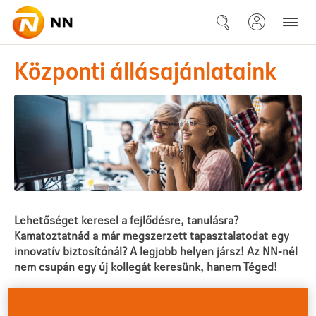
Ugrás a fő tartalomhoz
Központi állásajánlataink
Központi állásajánlataink
Lehetőséget keresel a fejlődésre, tanulásra?
Kamatoztatnád a már megszerzett tapasztalatodat egy
innovatív biztosítónál? A legjobb helyen jársz! Az NN-nél
nem csupán egy új kollegát keresünk, hanem Téged!
Az NN Group 10 országban van jelen, Európában és