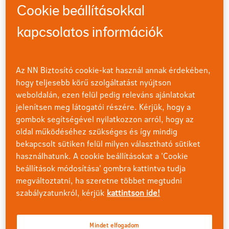
Japánban egyaránt a piac vezető szereplői közé tartozik.
Cookie beállításokkal
2025-ben hetedik alkalommal nyertük el a Top Employer
tanúsítványt, amire nagyon büszkék vagyunk. Sokat
kapcsolatos információk
teszünk a munkahely és magánélet egyensúlyáért, a
támogató munkahelyi környezetért, így 2024-ben a
Családbarát vállalat díjat is elnyertük.
Az NN Biztosító cookie-kat használ annak érdekében,
hogy teljesebb körű szolgáltatást nyújtson
Ha készen állsz megtenni a következő lépést a
weboldalán, ezen felül pedig releváns ajánlatokat
karrieredben, és szeretnél egy olyan vállalat tagja lenni,
jelenítsen meg látogatói részére. Kérjük, hogy a
amely a jövőt alakítja, csatlakozz hozzánk és formáljuk
együtt!
gombok segítségével nyilatkozzon arról, hogy az
oldal működéséhez szükséges és így mindig
bekapcsolt sütiken felül milyen választható sütiket
használhatunk. A cookie beállításokat a 'Cookie
Azure Devops Engineer
beállítások módosítása' gombra kattintva tudja
Részletek
megváltoztatni, ha szeretne többet megtudni
szabályzatunkról, kérjük
kattintson ide!
Mindet elfogadom