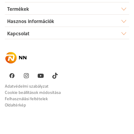
Rólunk
Termékek
Élet
Hasznos információk
Sajtószoba
Dokumentumtár
Kapcsolat
Egészség
Karrier
Elérhetőségek
Gyakori kérdések
Megtakarítás
Hírek
Ügyintézés
Akadálymentesség
Nyugdíj
Fenntarthatóság
Üzenetet küldök
Vállalati megoldások
Pénzügyi navigátor
Panaszkezelés
Adatvédelmi szabályzat
Cookie beállítások módosítása
Felhasználási feltételek
Oldaltérkép