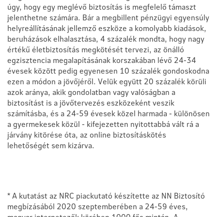
úgy, hogy egy meglévő biztosítás is megfelelő támaszt
jelenthetne számára. Bár a megbillent pénzügyi egyensúly
helyreállításának jellemző eszköze a komolyabb kiadások,
beruházások elhalasztása, 4 százalék mondta, hogy nagy
értékű életbiztosítás megkötését tervezi, az önálló
egzisztencia megalapításának korszakában lévő 24-34
évesek között pedig egyenesen 10 százalék gondoskodna
ezen a módon a jövőjéről. Velük együtt 20 százalék körüli
azok aránya, akik gondolatban vagy valóságban a
biztosítást is a jövőtervezés eszközeként veszik
számításba, és a 24-59 évesek közel harmada - különösen
a gyermekesek közül - kifejezetten nyitottabbá vált rá a
járvány kitörése óta, az online biztosításkötés
lehetőségét sem kizárva.
* A kutatást az NRC piackutató készítette az NN Biztosító
megbízásából 2020 szeptemberében a 24-59 éves,
magyar internetezők körében 1000 fős mintán. A