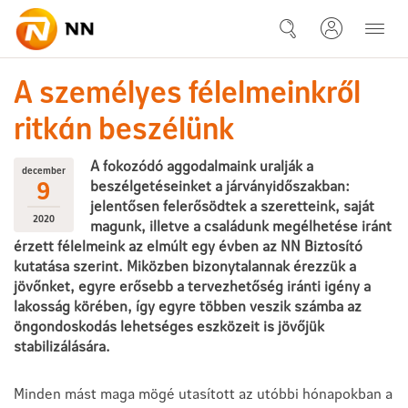
Ugrás a fő tartalomhoz
20-12-09 A személyes félelmein
A személyes félelmeinkről
ritkán beszélünk
A fokozódó aggodalmaink uralják a
december
9
beszélgetéseinket a járványidőszakban:
jelentősen felerősödtek a szeretteink, saját
2020
magunk, illetve a családunk megélhetése iránt
érzett félelmeink az elmúlt egy évben az NN Biztosító
kutatása szerint. Miközben bizonytalannak érezzük a
jövőnket, egyre erősebb a tervezhetőség iránti igény a
lakosság körében, így egyre többen veszik számba az
öngondoskodás lehetséges eszközeit is jövőjük
stabilizálására.
Minden mást maga mögé utasított az utóbbi hónapokban a