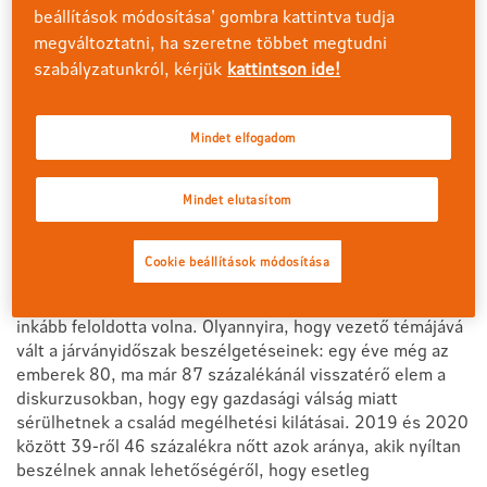
olyan tabutémák, amelyekről vagy senkinek, vagy
beállítások módosítása' gombra kattintva tudja
legfeljebb idegeneknek (például egy
megváltoztatni, ha szeretne többet megtudni
közvéleménykutatónak) merünk beszélni.
szabályzatunkról, kérjük
kattintson ide!
Ebbe a kategóriába tartoznak a saját betegségeink, illetve
az időskorral, az elmúlással kapcsolatos érzések. A
Mindet elfogadom
leginkább került kérdések, hogy hogyan boldogulhat majd
nélkülünk a családunk, hogy mi lenne, ha egy
Mindet elutasítom
családtagunk maradandó sérülést szenvedne, vagy épp
mit várunk, ha idős korunkra elveszítenénk szellemi
épségünket - ezekről az emberek több mint 30 százaléka
Cookie beállítások módosítása
nem hajlandó beszélni. Az anyagi problémák megosztását
övező gátlásainkat ezzel szemben a járvány mintha még
inkább feloldotta volna. Olyannyira, hogy vezető témájává
vált a járványidőszak beszélgetéseinek: egy éve még az
emberek 80, ma már 87 százalékánál visszatérő elem a
diskurzusokban, hogy egy gazdasági válság miatt
sérülhetnek a család megélhetési kilátásai. 2019 és 2020
között 39-ről 46 százalékra nőtt azok aránya, akik nyíltan
beszélnek annak lehetőségéről, hogy esetleg