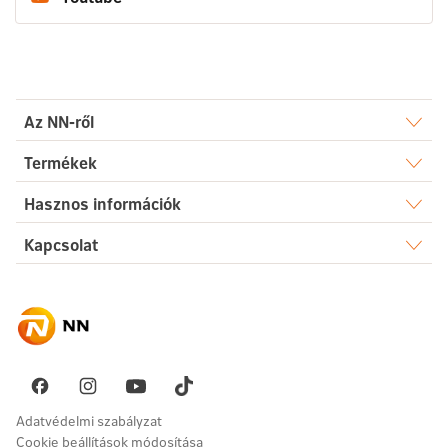
Az NN-ről
Rólunk
Termékek
Élet
Hasznos információk
Sajtószoba
Dokumentumtár
Kapcsolat
Egészség
Karrier
Elérhetőségek
Gyakori kérdések
Megtakarítás
Hírek
Ügyintézés
Akadálymentesség
Nyugdíj
Fenntarthatóság
Üzenetet küldök
Vállalati megoldások
Pénzügyi navigátor
Panaszkezelés
Adatvédelmi szabályzat
Cookie beállítások módosítása