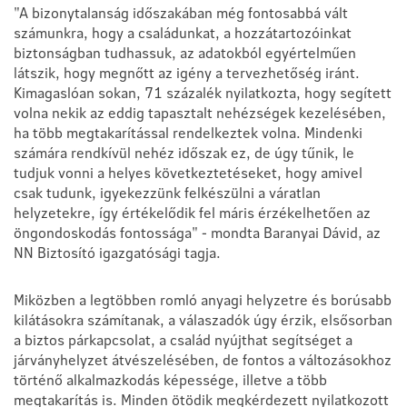
"A bizonytalanság időszakában még fontosabbá vált
számunkra, hogy a családunkat, a hozzátartozóinkat
biztonságban tudhassuk, az adatokból egyértelműen
látszik, hogy megnőtt az igény a tervezhetőség iránt.
Kimagaslóan sokan, 71 százalék nyilatkozta, hogy segített
volna nekik az eddig tapasztalt nehézségek kezelésében,
ha több megtakarítással rendelkeztek volna. Mindenki
számára rendkívül nehéz időszak ez, de úgy tűnik, le
tudjuk vonni a helyes következtetéseket, hogy amivel
csak tudunk, igyekezzünk felkészülni a váratlan
helyzetekre, így értékelődik fel máris érzékelhetően az
öngondoskodás fontossága" - mondta Baranyai Dávid, az
NN Biztosító igazgatósági tagja.
Miközben a legtöbben romló anyagi helyzetre és borúsabb
kilátásokra számítanak, a válaszadók úgy érzik, elsősorban
a biztos párkapcsolat, a család nyújthat segítséget a
járványhelyzet átvészelésében, de fontos a változásokhoz
történő alkalmazkodás képessége, illetve a több
megtakarítás is. Minden ötödik megkérdezett nyilatkozott