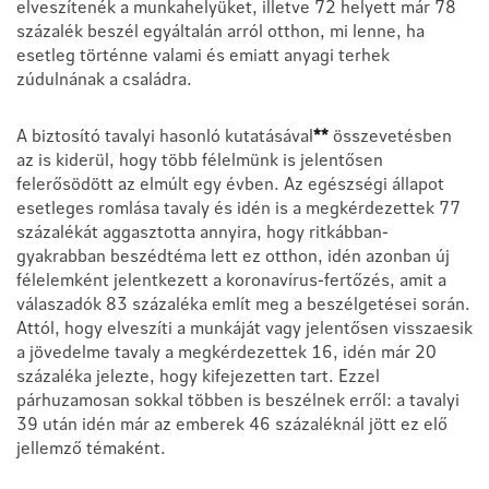
elveszítenék a munkahelyüket, illetve 72 helyett már 78
százalék beszél egyáltalán arról otthon, mi lenne, ha
esetleg történne valami és emiatt anyagi terhek
zúdulnának a családra.
A biztosító tavalyi hasonló kutatásával
**
összevetésben
az is kiderül, hogy több félelmünk is jelentősen
felerősödött az elmúlt egy évben. Az egészségi állapot
esetleges romlása tavaly és idén is a megkérdezettek 77
százalékát aggasztotta annyira, hogy ritkábban-
gyakrabban beszédtéma lett ez otthon, idén azonban új
félelemként jelentkezett a koronavírus-fertőzés, amit a
válaszadók 83 százaléka említ meg a beszélgetései során.
Attól, hogy elveszíti a munkáját vagy jelentősen visszaesik
a jövedelme tavaly a megkérdezettek 16, idén már 20
százaléka jelezte, hogy kifejezetten tart. Ezzel
párhuzamosan sokkal többen is beszélnek erről: a tavalyi
39 után idén már az emberek 46 százaléknál jött ez elő
jellemző témaként.