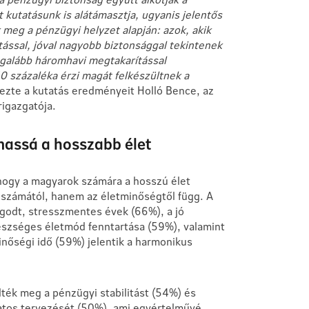
 kutatásunk is alátámasztja, ugyanis jelentős
meg a pénzügyi helyzet alapján: azok, akik
ással, jóval nagyobb biztonsággal tekintenek
legalább háromhavi megtakarítással
0 százaléka érzi magát felkészültnek a
zte a kutatás eredményeit Holló Bence, az
rigazgatója.
lmassá a hosszabb élet
, hogy a magyarok számára a hosszú élet
számától, hanem az életminőségtől függ. A
ugodt, stresszmentes évek (66%), a jó
észséges életmód fenntartása (59%), valamint
minőségi idő (59%) jelentik a harmonikus
ték meg a pénzügyi stabilitást (54%) és
atos tervezését (50%), ami egyértelművé