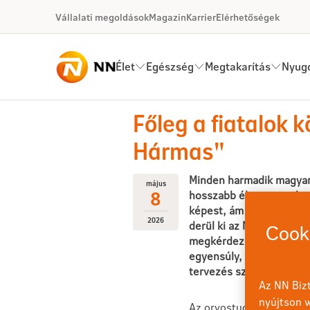
Ugrás a fő tartalomhoz
Vállalati megoldások
Magazin
Karrier
Elérhetőségek
Élet
Egészség
Megtakarítás
Nyugd
2026-05-08 Főleg a fiatalok k
Főleg a fiatalok 
Hármas"
Minden harmadik magyar 
május
8
hosszabb életre, amely n
képest, ám még mindig 
2026
derül ki az NN nemzetkö
Cooki
megkérdezettek szerint 
egyensúly, a szeretteink
tervezés szükséges a mi
Az NN Bizt
nyújtson w
Az orvostudomány fejlő