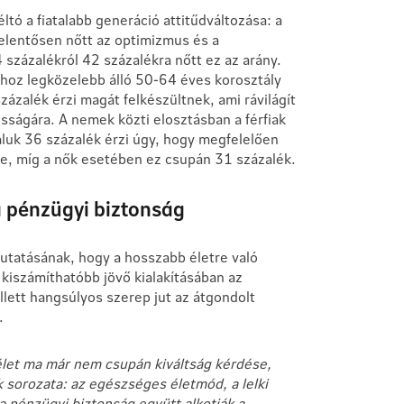
tó a fiatalabb generáció attitűdváltozása: a
lentősen nőtt az optimizmus és a
 százalékról 42 százalékra nőtt ez az arány.
hoz legközelebb álló 50-64 éves korosztály
zalék érzi magát felkészültnek, ami rávilágít
sságára. A nemek közti elosztásban a férfiak
náluk 36 százalék érzi úgy, hogy megfelelően
re, míg a nők esetében ez csupán 31 százalék.
a pénzügyi biztonság
kutatásának, hogy a hosszabb életre való
a kiszámíthatóbb jövő kialakításában az
ett hangsúlyos szerep jut az átgondolt
s.
élet ma már nem csupán kiváltság kérdése,
sorozata: az egészséges életmód, a lelki
a pénzügyi biztonság együtt alkotják a