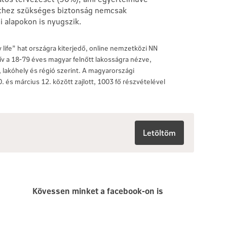
ethez szükséges biztonság nemcsak
 alapokon is nyugszik.
 life” hat országra kiterjedő, online nemzetközi NN
v a 18-79 éves magyar felnőtt lakosságra nézve,
, lakóhely és régió szerint. A magyarországi
. és március 12. között zajlott, 1003 fő részvételével
Letöltöm
Kövessen minket a facebook-on is