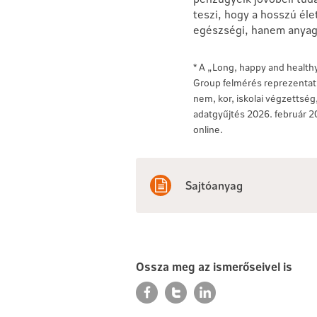
teszi, hogy a hosszú él
egészségi, hanem anyagi
* A „Long, happy and healthy
Group felmérés reprezentatí
nem, kor, iskolai végzettség
adatgyűjtés 2026. február 20
online.
Sajtóanyag
Ossza meg az ismerőseivel is