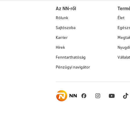
Az NN-ről
Term
Rólunk
Élet
Sajtószoba
Egész
Karrier
Megtak
Hírek
Nyugdí
Fenntarthatóság
Vállal
Pénzügyi navigátor