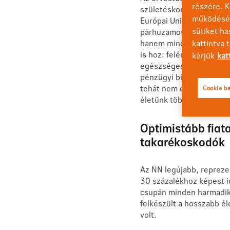
részére. K
születéskor várható élet
működéséh
Európai Unióban 81,5 év
sütiket ha
párhuzamosan pedig egyr
hanem minőségi módon él
kattintva 
is hoz: felértékelődik a 
kérjük
kat
egészséges életmód, a m
pénzügyi biztonság megt
tehát nem egyetlen dön
Cookie be
életünk több területét é
Optimistább fiata
takarékoskodók
Az NN legújabb, reprezen
30 százalékhoz képest i
csupán minden harmadik
felkészült a hosszabb é
volt.