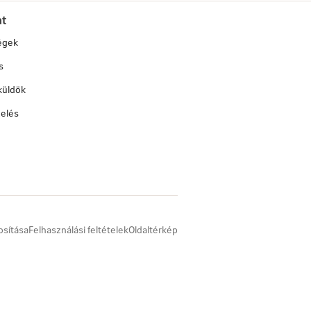
at
égek
s
küldök
elés
osítása
Felhasználási feltételek
Oldaltérkép