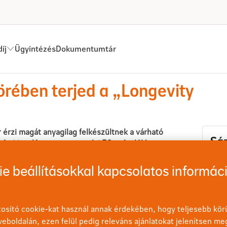
íj
Ügyintézés
Dokumentumtár
örében terjed a „Longevity Hár
körében terjed a „Longevity
érzi magát anyagilag felkészültnek a várható
Sár
émi javulást mutat a tavalyi 30 százalékhoz
elmarad a 2021-ben mért 41 százaléktól –
Válla
zi Longevity kutatássorozatából. A
kom
e beállításokkal kapcsolatos informác
aktív, egészséges életmód, érzelmi
men
kel töltött idő, anyagi biztonság és pénzügyi
sarv
nőségi, hosszú és tartalmas élethez.
osító cookie-kat használ annak érdekében, hogy teljesebb körű
eboldalán, ezen felül pedig releváns ajánlatokat jelenítsen me
désének köszönhetően folyamatosan nő a