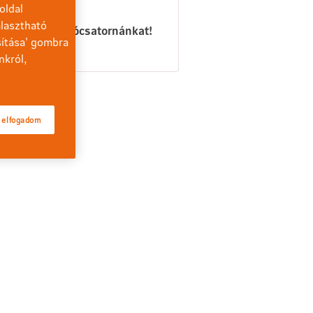
deóink
oldal
lasztható
ntse meg videócsatornánkat!
sítása' gombra
Youtube
nkról,
 elfogadom