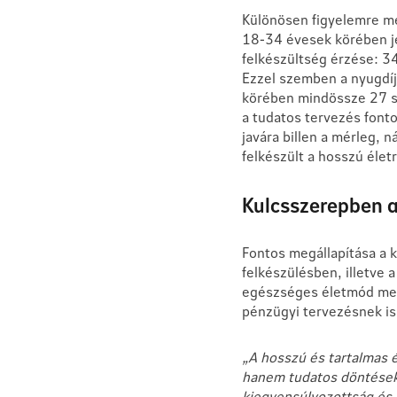
Különösen figyelemre mél
18-34 évesek körében je
felkészültség érzése: 34
Ezzel szemben a nyugdíj
körében mindössze 27 szá
a tudatos tervezés fonto
javára billen a mérleg, 
felkészült a hosszú élet
Kulcsszerepben 
Fontos megállapítása a 
felkészülésben, illetve 
egészséges életmód mell
pénzügyi tervezésnek i
„A hosszú és tartalmas 
hanem tudatos döntések 
kiegyensúlyozottság és 