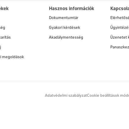
ékek
Hasznos információk
Kapcsol
Dokumentumtár
Elérhetős
ség
Gyakori kérdések
Ügyintézé
arítás
Akadálymentesség
Üzenetet 
j
Panaszkez
ati megoldások
Adatvédelmi szabályzat
Cookie beállítások mód