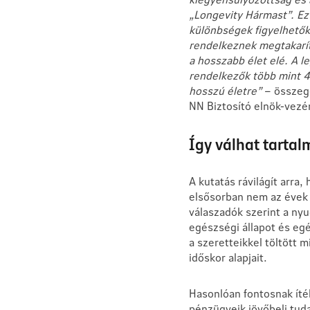
„Longevity Hármast”. Ezt
különbségek figyelhetők 
rendelkeznek megtakarít
a hosszabb élet elé. A 
rendelkezők több mint 4
hosszú életre”
– összege
NN Biztosító elnök-vezé
Így válhat tarta
A kutatás rávilágít arra
elsősorban nem az évek 
válaszadók szerint a ny
egészségi állapot és eg
a szeretteikkel töltött 
időskor alapjait.
Hasonlóan fontosnak ítél
pénzügyeik jövőbeli tud