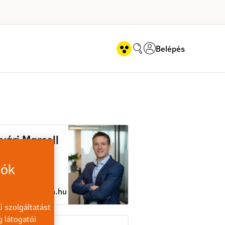
Belépés
mas" - Sajtó
vári Marcell
lati
munikációs
iók
edzser
ari.marcell@nn.hu
 szolgáltatást
g látogatói