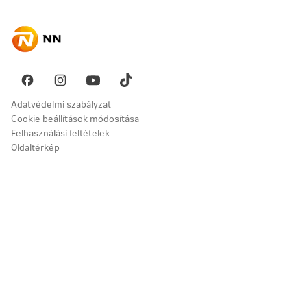
Elérhetőségek
Gyakori kérdések
Megtakarítás
Hírek
Ügyintézés
Akadálymentesség
Nyugdíj
Fenntarthatóság
Üzenetet küldök
Vállalati megoldások
Pénzügyi navigátor
Panaszkezelés
Adatvédelmi szabályzat
Cookie beállítások módosítása
Felhasználási feltételek
Oldaltérkép