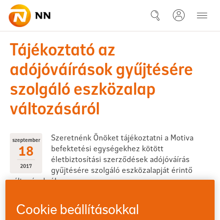
Ugrás a fő tartalomhoz
17-09-18 Tájékoztató az adójó
Tájékoztató az
adójóváírások gyűjtésére
szolgáló eszközalap
változásáról
Szeretnénk Önöket tájékoztatni a Motiva
szeptember
18
befektetési egységekhez kötött
életbiztosítási szerződések adójóváírás
2017
gyűjtésére szolgáló eszközalapját érintő
változásokról.
Mi változik?
Cookie beállításokkal