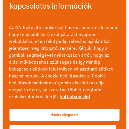
kapcsolatos információk
2017. október 19-től a Motiva befektetési egységekhez
kötött életbiztosítási szerződések adójóváírás
gyűjtésére szolgáló eszközalapja az Aktív hozamfigyelő
vegyes eszközalap - A sorozat lesz. Az adójóváírások
Az NN Biztosító cookie-kat használ annak érdekében,
gyűjtésére jelenleg szolgáló Biztonság Plusz
hogy teljesebb körű szolgáltatást nyújtson
eszközalapot 2017. október 18-án bezárjuk.
weboldalán, ezen felül pedig releváns ajánlatokat
jelenítsen meg látogatói részére. Kérjük, hogy a
A megszűnő eszközalapban lévő, az adójóváírás
gombok segítségével nyilatkozzon arról, hogy az
összegéből képzett Plusz befektetési egységei a zárást
oldal működéséhez szükséges és így mindig
követő második munkanapon
automatikusan és
bekapcsolt sütiken felül milyen választható sütiket
díjmentesen
átkerülnek az Aktív hozamfigyelő vegyes
használhatunk. A cookie beállításokat a 'Cookie
eszközalap - A sorozat eszközalapba.
beállítások módosítása' gombra kattintva tudja
megváltoztatni, ha szeretne többet megtudni
Az adójóváírás gyűjtésére szolgáló eszközalap
szabályzatunkról, kérjük
kattintson ide!
kiválasztásakor olyan eszközalapot jelöltünk ki, amely
elsősorban állampapírokba fektet, legfeljebb közepes
kockázatú befektetésnek minősül, és (különös
Mindet elfogadom
tekintettel a jelenlegi alacsony hozamkörnyezetre) az
eszközalap várható hozama valamint a termék speciális