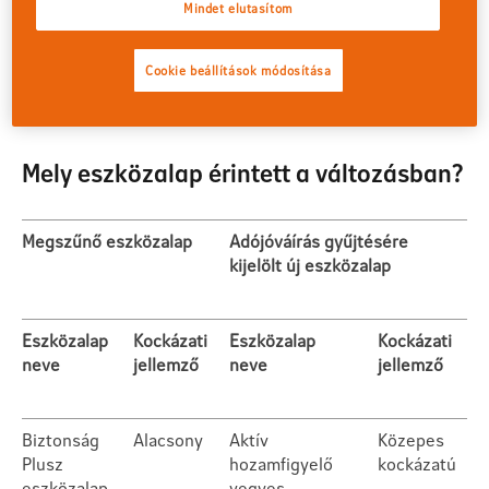
Mindet elutasítom
jellegéből adódó megtakarítási időtáv alapján megfelelő a
nyugdíjcélú megtakarítások adójóváírásának
befektetésére; ugyanakkor az aktív portfoliókezelési
Cookie beállítások módosítása
szemlélete miatt megfelelő választás a rövidebb
futamidejű nyugdíj célú megtakarításoknak is.
Mely eszközalap érintett a változásban?
Megszűnő eszközalap
Adójóváírás gyűjtésére
kijelölt új eszközalap
Eszközalap
Kockázati
Eszközalap
Kockázati
neve
jellemző
neve
jellemző
Biztonság
Alacsony
Aktív
Közepes
Plusz
hozamfigyelő
kockázatú
eszközalap
vegyes