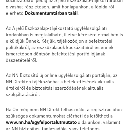
kockázatokról pedig az A jelű Eszközalap-tájékoztatóban
olvashat részletesen, amit honlapunkon, a főoldalról
elérhető
Dokumentumtárban talál
.
Az A jelű Eszközalap-tájékoztató ügyfélszolgálati
irodánkban is megtalálható, illetve kérésére e-mailben is
elküldjük Önnek. Kérjük, tájékozódjon a befektetési
politikákról, az eszközalapok kockázatairól és ennek
ismeretében döntsön befektetési portfóliójának
összetételéről.
Az NN Biztosító új online ügyfélszolgálati portálján, az
NN Direkten tájékozódhat a befektetésének aktuális
értékéről és biztosítási szerződésének aktuális
szolgáltatásáról.
Ha Ön még nem NN Direkt felhasználó, a regisztrációhoz
szükséges dokumentumokat elérheti és letöltheti a
www.nn.hu/ugyfelportalutmutato
oldalunkon, valamint
az NN biztosítási tanácsadója, vagy telefonos