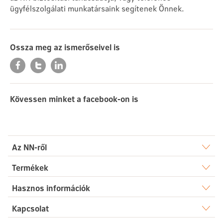
ügyfélszolgálati munkatársaink segítenek Önnek.
Ossza meg az ismerőseivel is
Kövessen minket a facebook-on is
Az NN-ről
Rólunk
Termékek
Élet
Hasznos információk
Sajtószoba
Dokumentumtár
Kapcsolat
Egészség
Karrier