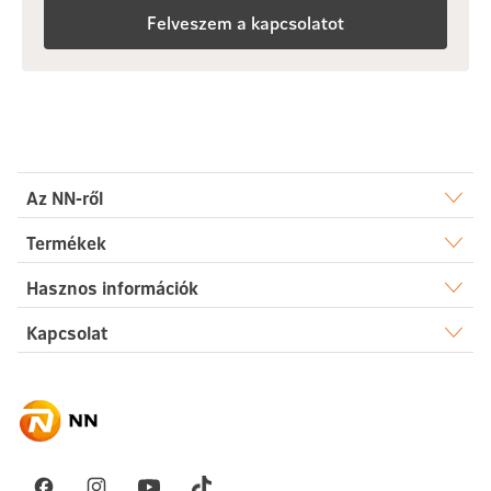
Felveszem a kapcsolatot
Az NN-ről
Rólunk
Termékek
Élet
Hasznos információk
Sajtószoba
Dokumentumtár
Kapcsolat
Egészség
Karrier
Elérhetőségek
Gyakori kérdések
Megtakarítás
Hírek
Ügyintézés
Akadálymentesség
Nyugdíj
Fenntarthatóság
Üzenetet küldök
Vállalati megoldások
Pénzügyi navigátor