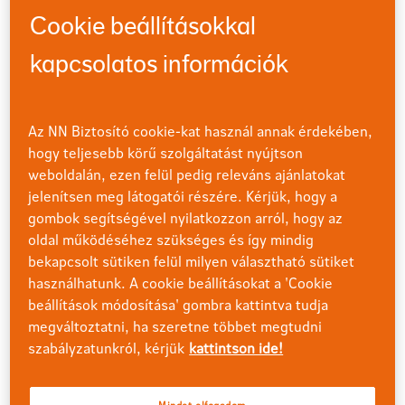
Harmonikus vegyes alapok eszközalapja
Cookie beállításokkal
246,1970 Ft
kapcsolatos információk
árfolyamok
Információtechnológia részv. eszközalap
923,2111 Ft
Az NN Biztosító cookie-kat használ annak érdekében,
árfolyamok
hogy teljesebb körű szolgáltatást nyújtson
Konzervatív vegyes alapok
weboldalán, ezen felül pedig releváns ajánlatokat
jelenítsen meg látogatói részére. Kérjük, hogy a
206,1723 Ft
gombok segítségével nyilatkozzon arról, hogy az
árfolyamok
oldal működéséhez szükséges és így mindig
Kötvény eszközalap
bekapcsolt sütiken felül milyen választható sütiket
583,6517 Ft
használhatunk. A cookie beállításokat a 'Cookie
beállítások módosítása' gombra kattintva tudja
árfolyamok
megváltoztatni, ha szeretne többet megtudni
Nemzetközi részvénypiaci eszközalap
szabályzatunkról, kérjük
kattintson ide!
273,0612 Ft
árfolyamok