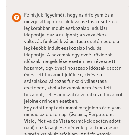
Felhívjuk figyelmét, hogy az árfolyam és a
mozgó átlag funkciók kiválasztása esetén a
legkorábban indult eszközalap indulási
időpontja lesz a nullpont; a százalékos
változás funkció kiválasztása esetén pedig a
legkésőbb indult eszközalap indulási
időpontja. A hozamok egy évnél rövidebb
időszak megjelölése esetén nem évesített
hozamot, egy évnél hosszabb időszak esetén
évesített hozamot jelölnek, kivéve a
százalákos változás funkció választása
esetében, ahol a hozamok nem évesített
hozamot, teljes időszakra vonatkozó hozamot
jelölnek minden esetben.
Egy adott napi dátummal megjelenő árfolyam
mindig az előző napi (Galaxis, Perpetuum,
Visio, Motiva és Vista termékek esetén adott
napi) gazdasági események, piaci mozgások
alapján kialakult árfolyam. Az árfolyamok