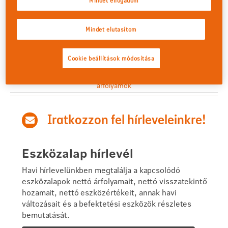
Mindet elfogadom
Pénzpiaci eszközalap
367,7793 Ft
Mindet elutasítom
árfolyamok
Részvény eszközalap
Cookie beállítások módosítása
2 167,9138 Ft
árfolyamok
Iratkozzon fel hírleveleinkre!
Eszközalap hírlevél
Havi hírlevelünkben megtalálja a kapcsolódó
eszközalapok nettó árfolyamait, nettó visszatekintő
hozamait, nettó eszközértékeit, annak havi
változásait és a befektetési eszközök részletes
bemutatását.