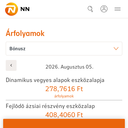
Ugrás a fő tartalomhoz
Eszközalap árfolyamok és hoz
Árfolyamok
2026. Augusztus 05.
Dinamikus vegyes alapok eszközalapja
278,7616 Ft
árfolyamok
Fejlõdõ ázsiai részvény eszközalap
408,4060 Ft
árfolyamok