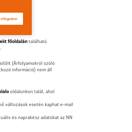
 elfogadom
ekt főoldalán
található
l.
ítőit (Árfolyamokról szóló
tkozó információ) nem áll
lalo
oldalunkon talál, ahol
énő változások esetén kaphat e-mail
aktuális és naprakész adatokat az NN