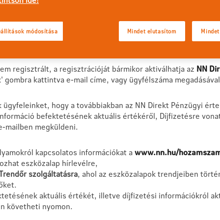
állítások módosítása
Mindet elutasítom
Mindet
m regisztrált, a regisztrációját bármikor aktiválhatja az
NN Dir
k' gombra kattintva e-mail címe, vagy ügyfélszáma megadásáva
k ügyfeleinket, hogy a továbbiakban az NN Direkt Pénzügyi értes
Információ befektetésének aktuális értékéről, Díjfizetésre vona
-mailben megküldeni.
olyamokról kapcsolatos információkat a
www.nn.hu/hozamszam
kozhat eszközalap hírlevélre,
Trendőr szolgáltatásra
, ahol az eszközalapok trendjeiben tört
őket.
tetésének aktuális értékét, illetve díjfizetési információkról 
en követheti nyomon.