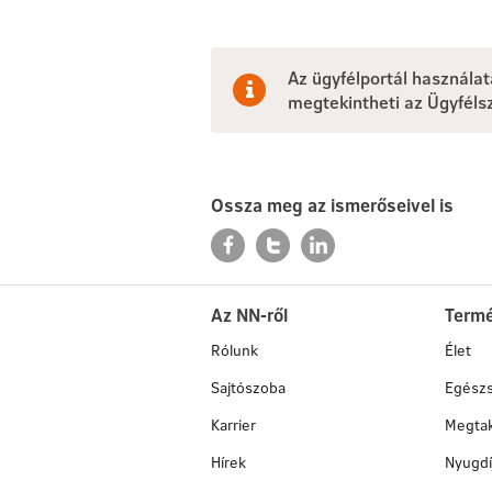
Az ügyfélportál használa
megtekintheti az Ügyféls
Ossza meg az ismerőseivel is
Az NN-ről
Term
Rólunk
Élet
Sajtószoba
Egész
Karrier
Megtak
Hírek
Nyugdí