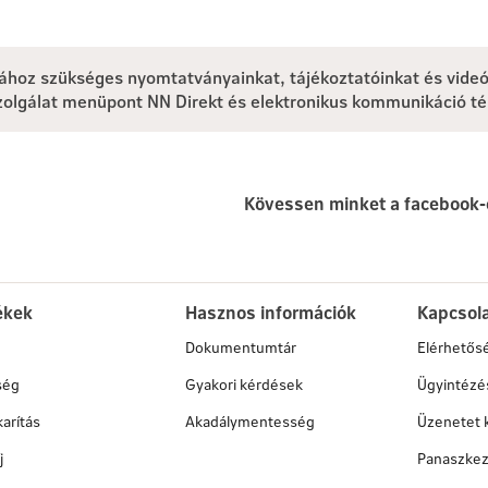
tához szükséges nyomtatványainkat, tájékoztatóinkat és videó
zolgálat menüpont NN Direkt és elektronikus kommunikáció t
Kövessen minket a facebook-
ékek
Hasznos információk
Kapcsol
Dokumentumtár
Elérhetős
ség
Gyakori kérdések
Ügyintézé
arítás
Akadálymentesség
Üzenetet 
j
Panaszkez