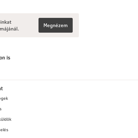
inkat
Megnézem
émájánál.
on is
at
égek
s
küldök
elés