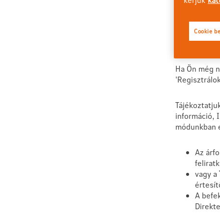
Direkten.
Belépek
Cookie be
Ha Ön még ne
'Regisztrálo
Tájékoztatju
információ, 
módunkban e
Az árf
felirat
vagy a
értesít
A befek
Direkt