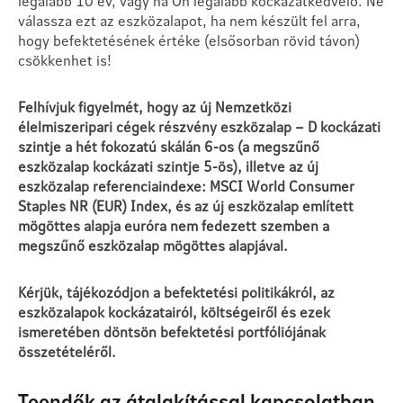
legalább 10 év, vagy ha Ön legalább kockázatkedvelő. Ne
válassza ezt az eszközalapot, ha nem készült fel arra,
hogy befektetésének értéke (elsősorban rövid távon)
csökkenhet is!
Felhívjuk figyelmét, hogy az új Nemzetközi
élelmiszeripari cégek részvény eszközalap – D kockázati
szintje a hét fokozatú skálán 6-os (a megszűnő
eszközalap kockázati szintje 5-ös), illetve az új
eszközalap referenciaindexe: MSCI World Consumer
Staples NR (EUR) Index, és az új eszközalap említett
mögöttes alapja euróra nem fedezett szemben a
megszűnő eszközalap mögöttes alapjával.
Kérjük, tájékozódjon a befektetési politikákról, az
eszközalapok kockázatairól, költségeiről és ezek
ismeretében döntsön befektetési portfóliójának
összetételéről.
Teendők az átalakítással kapcsolatban