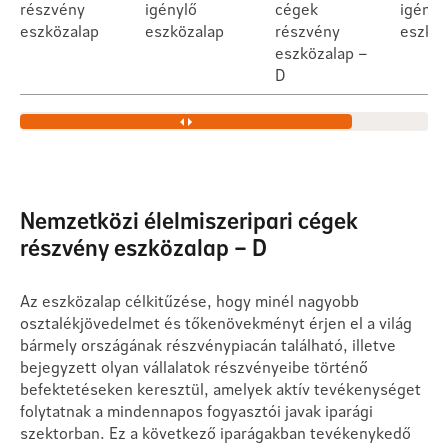
részvény
igénylő
cégek
igényl
eszközalap
eszközalap
részvény
eszköz
eszközalap –
D
Nemzetközi élelmiszeripari cégek
részvény eszközalap – D
Az eszközalap célkitűzése, hogy minél nagyobb
osztalékjövedelmet és tőkenövekményt érjen el a világ
bármely országának részvénypiacán található, illetve
bejegyzett olyan vállalatok részvényeibe történő
befektetéseken keresztül, amelyek aktív tevékenységet
folytatnak a mindennapos fogyasztói javak iparági
szektorban. Ez a következő iparágakban tevékenykedő