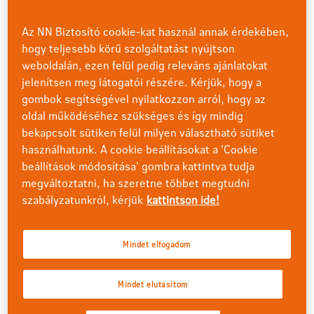
kötött életbiztosítási szerződésekhez
2023. november
15-én új eszközalapot vezetünk be Nemzetközi
Az NN Biztosító cookie-kat használ annak érdekében,
élelmiszeripari cégek részvény eszközalap – D néven.
hogy teljesebb körű szolgáltatást nyújtson
weboldalán, ezen felül pedig releváns ajánlatokat
A bevezetést megelőzően,
2023. november 14-én a
jelenítsen meg látogatói részére. Kérjük, hogy a
Globális élelmiszeripari részvény eszközalap (megszűnő
gombok segítségével nyilatkozzon arról, hogy az
eszközalap) bezárjuk, tekintettel arra, hogy a megszűnő
oldal működéséhez szükséges és így mindig
eszközalap befektetési politikáját megvalósító mögöttes
alap más befektetési alapba történő beolvadása
bekapcsolt sütiken felül milyen választható sütiket
következményeként a korábban közzétett befektetési
használhatunk. A cookie beállításokat a 'Cookie
politika tarthatatlanná válik.
beállítások módosítása' gombra kattintva tudja
megváltoztatni, ha szeretne többet megtudni
Amennyiben a megszűnő Globális élelmiszeripari
szabályzatunkról, kérjük
kattintson ide!
részvény eszközalapban befektetéssel rendelkezik és
Ön
2023. november 14. 16:30-ig
másképpen nem
Mindet elfogadom
rendelkezik, úgy az eszközalapban lévő egységei
automatikusan és díjmentesen 2023. november 15-én
Mindet elutasítom
átkerülnek a Nemzetközi élelmiszeripari cégek részvény
eszközalap – D eszközalapba.