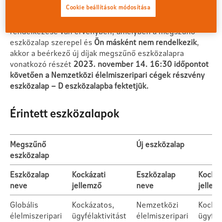
Cookie beállítások módosítása
Ha
a rendszeres vagy az eseti díjak befektetésére
olyan
rendelkezése van érvényben, amelyben a megszűnő
eszközalap szerepel és
Ön másként nem rendelkezik
,
akkor a beérkező új díjak megszűnő eszközalapra
vonatkozó részét
2023. november 14. 16:30 időpontot
követően a Nemzetközi élelmiszeripari cégek részvény
eszközalap – D eszközalapba fektetjük.
Érintett eszközalapok
Megszűnő
Új eszközalap
eszközalap
Eszközalap
Kockázati
Eszközalap
Kockáz
neve
jellemző
neve
jellem
Globális
Kockázatos,
Nemzetközi
Kockáz
élelmiszeripari
ügyfélaktivitást
élelmiszeripari
ügyfél