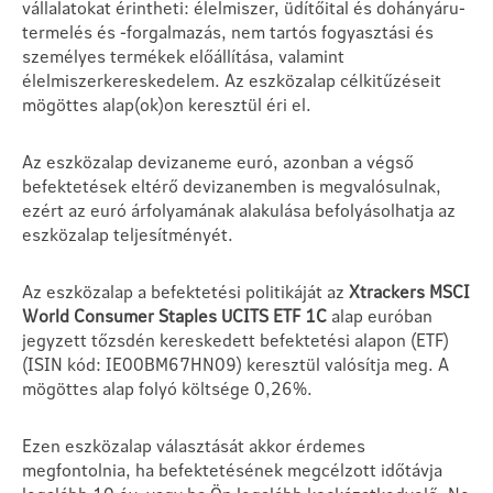
vállalatokat érintheti: élelmiszer, üdítőital és dohányáru-
termelés és -forgalmazás, nem tartós fogyasztási és
személyes termékek előállítása, valamint
élelmiszerkereskedelem. Az eszközalap célkitűzéseit
mögöttes alap(ok)on keresztül éri el.
Az eszközalap devizaneme euró, azonban a végső
befektetések eltérő devizanemben is megvalósulnak,
ezért az euró árfolyamának alakulása befolyásolhatja az
eszközalap teljesítményét.
Az eszközalap a befektetési politikáját az
Xtrackers MSCI
World Consumer Staples UCITS ETF 1C
alap euróban
jegyzett tőzsdén kereskedett befektetési alapon (ETF)
(ISIN kód: IE00BM67HN09) keresztül valósítja meg. A
mögöttes alap folyó költsége 0,26%.
Ezen eszközalap választását akkor érdemes
megfontolnia, ha befektetésének megcélzott időtávja