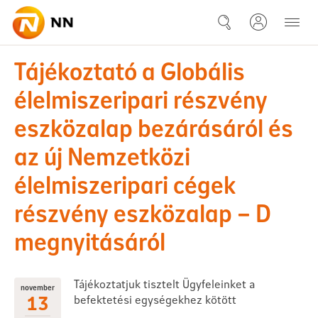
Ugrás a fő tartalomhoz
2023-11-13 Tájékoztató a Glob
Tájékoztató a Globális
élelmiszeripari részvény
eszközalap bezárásáról és
az új Nemzetközi
élelmiszeripari cégek
részvény eszközalap – D
megnyitásáról
Tájékoztatjuk tisztelt Ügyfeleinket a
november
13
befektetési egységekhez kötött