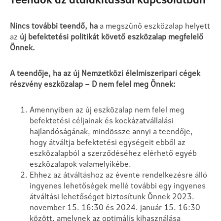
Nincs további teendő, ha
a megszűnő eszközalap helyett
az
új befektetési politikát követő eszközalap megfelelő
Önnek.
A teendője, ha az új Nemzetközi élelmiszeripari cégek
részvény eszközalap – D nem felel meg Önnek:
Amennyiben az új eszközalap nem felel meg
befektetési céljainak és kockázatvállalási
hajlandóságának, mindössze annyi a teendője,
hogy átváltja befektetési egységeit ebből az
eszközalapból a szerződéséhez elérhető egyéb
eszközalapok valamelyikébe.
Ehhez az átváltáshoz az évente rendelkezésre álló
ingyenes lehetőségek mellé további egy ingyenes
átváltási lehetőséget biztosítunk Önnek 2023.
november 15. 16:30 és 2024. január 15. 16:30
között, amelynek az optimális kihasználása