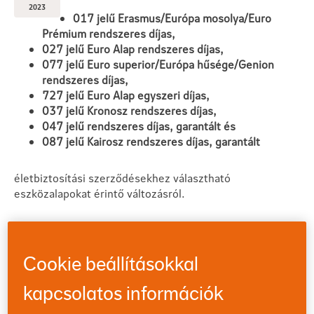
2023
017 jelű Erasmus/Európa mosolya/Euro
Prémium rendszeres díjas,
027 jelű Euro Alap rendszeres díjas,
077 jelű Euro superior/Európa hűsége/Genion
rendszeres díjas,
727 jelű Euro Alap egyszeri díjas,
037 jelű Kronosz rendszeres díjas,
047 jelű rendszeres díjas, garantált és
087 jelű Kairosz rendszeres díjas, garantált
életbiztosítási szerződésekhez választható
eszközalapokat érintő változásról.
Mi változik?
Cookie beállításokkal
Eszközalap kínálatunkat folyamatosan felülvizsgáljuk a
piaci folyamatok figyelembevételével. Ennek egyik
kapcsolatos információk
lépéseként a fentebb említett befektetési egységekhez