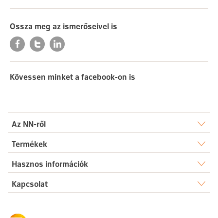
Ossza meg az ismerőseivel is
Kövessen minket a facebook-on is
Az NN-ről
Rólunk
Termékek
Élet
Hasznos információk
Sajtószoba
Dokumentumtár
Kapcsolat
Egészség
Karrier
Elérhetőségek
Gyakori kérdések
Megtakarítás
Hírek