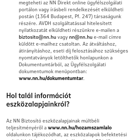
megteheti az NN Direkt online ügyfélszolgálati
portálon vagy írásbeli rendelkezését elküldheti
postán (1364 Budapest, Pf. 247) társaságunk
részére. AVDH szolgáltatással hitelesített
nyilatkozatát elküldheti részünkre e-mailen a
biztosito@nn.hu
vagy
nn@nn.hu
e-mail címre
küldött e-mailhez csatoltan. Az átváltáshoz,
átirányításhoz, eseti díj felosztásához szükséges
nyomtatványok letölthetők honlapunkon a
Dokumentumtárból, az Ügyfélszolgálati
dokumentumok menüpontban:
www.nn.hu/dokumentumtar
.
Hol talál információt
eszközalapjainkról?
Az NN Biztosító eszközalapjainak múltbéli
teljesítményéről a
www.nn.hu/hozamszamlalo
oldalunkon tájékozódhat, az eszközalapok befektetési