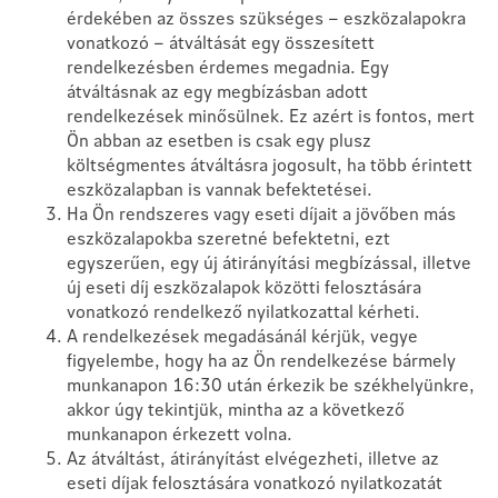
érdekében az összes szükséges – eszközalapokra
vonatkozó – átváltását egy összesített
rendelkezésben érdemes megadnia. Egy
átváltásnak az egy megbízásban adott
rendelkezések minősülnek. Ez azért is fontos, mert
Ön abban az esetben is csak egy plusz
költségmentes átváltásra jogosult, ha több érintett
eszközalapban is vannak befektetései.
Ha Ön rendszeres vagy eseti díjait a jövőben más
eszközalapokba szeretné befektetni, ezt
egyszerűen, egy új átirányítási megbízással, illetve
új eseti díj eszközalapok közötti felosztására
vonatkozó rendelkező nyilatkozattal kérheti.
A rendelkezések megadásánál kérjük, vegye
figyelembe, hogy ha az Ön rendelkezése bármely
munkanapon 16:30 után érkezik be székhelyünkre,
akkor úgy tekintjük, mintha az a következő
munkanapon érkezett volna.
Az átváltást, átirányítást elvégezheti, illetve az
eseti díjak felosztására vonatkozó nyilatkozatát