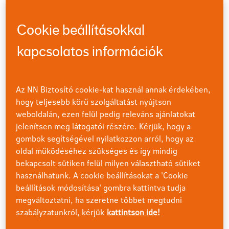
melyek a gondoskodást és szeretetet fejezik ki.
Szívességek: Olyan cselekedetek, amelyek
megkönnyítik a másik életét, például házimunka
Cookie beállításokkal
vagy segítségnyújtás.
Testi érintés: Fizikai kontaktus, mint ölelés,
kapcsolatos információk
kézfogás, simogatás, amely az intimitást fejezi ki.
A koncepció lényege, hogy megértsük a saját és a
Az NN Biztosító cookie-kat használ annak érdekében,
párunk szeretetnyelvét, hogy hatékonyabban tudjuk
hogy teljesebb körű szolgáltatást nyújtson
kommunikálni az érzéseinket és kielégíteni egymás
weboldalán, ezen felül pedig releváns ajánlatokat
érzelmi szükségleteit. Az ismerete segíthet a
jelenítsen meg látogatói részére. Kérjük, hogy a
párkapcsolatok erősítésében, a családi és baráti
gombok segítségével nyilatkozzon arról, hogy az
viszonyok javításában és az önismeret
oldal működéséhez szükséges és így mindig
fejlesztésében. Segít továbbá a konfliktusok
bekapcsolt sütiken felül milyen választható sütiket
csökkentésében és a félreértések elkerülésében.
használhatunk. A cookie beállításokat a 'Cookie
beállítások módosítása' gombra kattintva tudja
Most pedig nézzük meg részletesebben az egyes
megváltoztatni, ha szeretne többet megtudni
szeretetnyelveket, hogy jobban megérthessük azok
szabályzatunkról, kérjük
kattintson ide!
lényegét és gyakorlati megvalósulását.