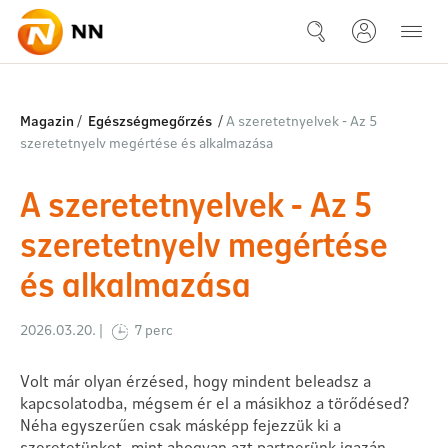
Ugrás a fő tartalomhoz
A szeretetnyelvek - Az 5 szer
Magazin
/
Egészségmegőrzés
/
A szeretetnyelvek - Az 5
szeretetnyelv megértése és alkalmazása
A szeretetnyelvek - Az 5
szeretetnyelv megértése
és alkalmazása
2026.03.20. |
7 perc
Volt már olyan érzésed, hogy mindent beleadsz a
kapcsolatodba, mégsem ér el a másikhoz a törődésed?
Néha egyszerűen csak másképp fejezzük ki a
szeretetünket, mint ahogyan azt partnerünk igazán