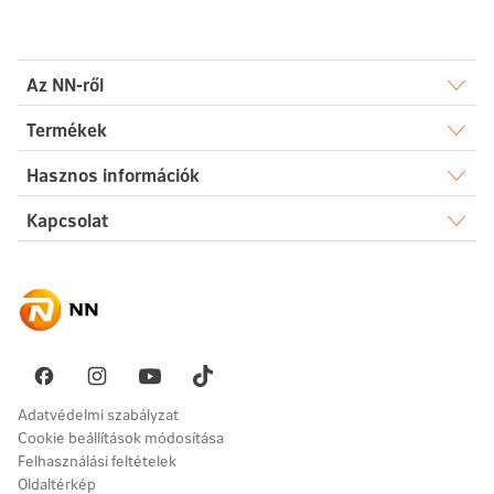
Az NN-ről
Rólunk
Termékek
Élet
Hasznos információk
Sajtószoba
Dokumentumtár
Kapcsolat
Egészség
Karrier
Elérhetőségek
Gyakori kérdések
Megtakarítás
Hírek
Ügyintézés
Akadálymentesség
Nyugdíj
Fenntarthatóság
Üzenetet küldök
Vállalati megoldások
Pénzügyi navigátor
Panaszkezelés
Adatvédelmi szabályzat
Cookie beállítások módosítása
Felhasználási feltételek
Oldaltérkép