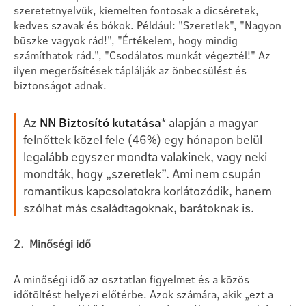
szeretetnyelvük, kiemelten fontosak a dicséretek,
kedves szavak és bókok. Például: "Szeretlek", "Nagyon
büszke vagyok rád!", "Értékelem, hogy mindig
számíthatok rád.", "Csodálatos munkát végeztél!" Az
ilyen megerősítések táplálják az önbecsülést és
biztonságot adnak.
Az
NN Biztosító kutatása
* alapján a magyar
felnőttek közel fele (46%) egy hónapon belül
legalább egyszer mondta valakinek, vagy neki
mondták, hogy „szeretlek”. Ami nem csupán
romantikus kapcsolatokra korlátozódik, hanem
szólhat más családtagoknak, barátoknak is.
2. Minőségi idő
A minőségi idő az osztatlan figyelmet és a közös
időtöltést helyezi előtérbe. Azok számára, akik „ezt a