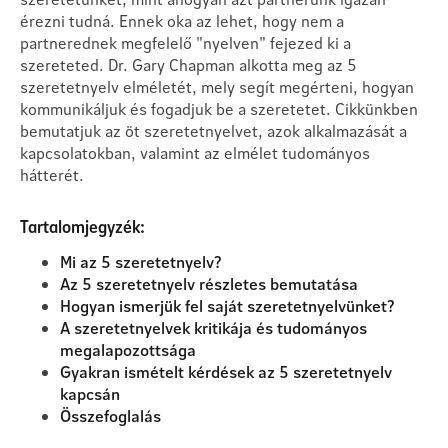
érezni tudná. Ennek oka az lehet, hogy nem a
partnerednek megfelelő "nyelven" fejezed ki a
szereteted. Dr. Gary Chapman alkotta meg az 5
szeretetnyelv elméletét, mely segít megérteni, hogyan
kommunikáljuk és fogadjuk be a szeretetet. Cikkünkben
bemutatjuk az öt szeretetnyelvet, azok alkalmazását a
kapcsolatokban, valamint az elmélet tudományos
hátterét.
Tartalomjegyzék:
Mi az 5 szeretetnyelv?
Az 5 szeretetnyelv részletes bemutatása
Hogyan ismerjük fel saját szeretetnyelvünket?
A szeretetnyelvek kritikája és tudományos
megalapozottsága
Gyakran ismételt kérdések az 5 szeretetnyelv
kapcsán
Összefoglalás