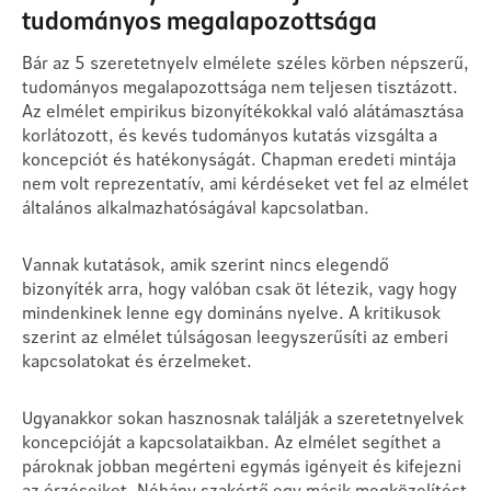
tudományos megalapozottsága
Bár az 5 szeretetnyelv elmélete széles körben népszerű,
tudományos megalapozottsága nem teljesen tisztázott.
Az elmélet empirikus bizonyítékokkal való alátámasztása
korlátozott, és kevés tudományos kutatás vizsgálta a
koncepciót és hatékonyságát. Chapman eredeti mintája
nem volt reprezentatív, ami kérdéseket vet fel az elmélet
általános alkalmazhatóságával kapcsolatban.
Vannak kutatások, amik szerint nincs elegendő
bizonyíték arra, hogy valóban csak öt létezik, vagy hogy
mindenkinek lenne egy domináns nyelve. A kritikusok
szerint az elmélet túlságosan leegyszerűsíti az emberi
kapcsolatokat és érzelmeket.
Ugyanakkor sokan hasznosnak találják a szeretetnyelvek
koncepcióját a kapcsolataikban. Az elmélet segíthet a
pároknak jobban megérteni egymás igényeit és kifejezni
az érzéseiket. Néhány szakértő egy másik megközelítést