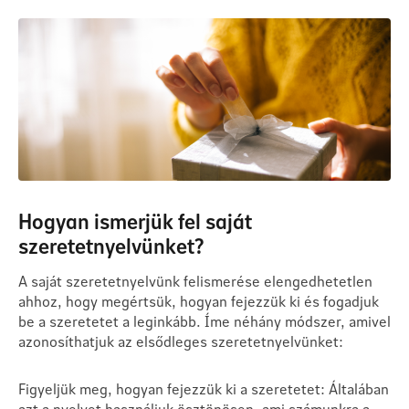
Hogyan ismerjük fel saját
szeretetnyelvünket?
A saját szeretetnyelvünk felismerése elengedhetetlen
ahhoz, hogy megértsük, hogyan fejezzük ki és fogadjuk
be a szeretetet a leginkább. Íme néhány módszer, amivel
azonosíthatjuk az elsődleges szeretetnyelvünket:
Figyeljük meg, hogyan fejezzük ki a szeretetet: Általában
azt a nyelvet használjuk ösztönösen, ami számunkra a