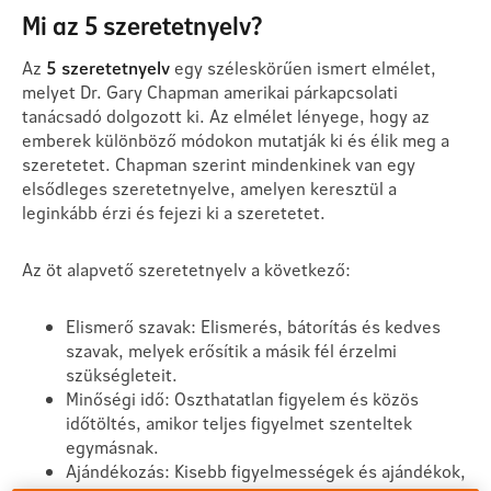
Mi az 5 szeretetnyelv?
Az
5 szeretetnyelv
egy széleskörűen ismert elmélet,
melyet Dr. Gary Chapman amerikai párkapcsolati
tanácsadó dolgozott ki. Az elmélet lényege, hogy az
emberek különböző módokon mutatják ki és élik meg a
szeretetet. Chapman szerint mindenkinek van egy
elsődleges szeretetnyelve, amelyen keresztül a
leginkább érzi és fejezi ki a szeretetet.
Az öt alapvető szeretetnyelv a következő:
Elismerő szavak: Elismerés, bátorítás és kedves
szavak, melyek erősítik a másik fél érzelmi
szükségleteit.
Minőségi idő: Oszthatatlan figyelem és közös
időtöltés, amikor teljes figyelmet szenteltek
egymásnak.
Ajándékozás: Kisebb figyelmességek és ajándékok,