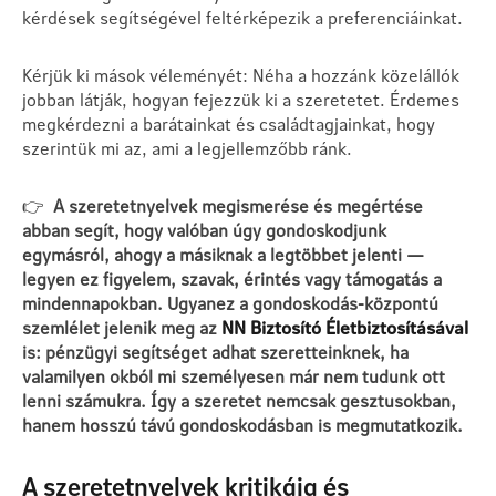
kérdések segítségével feltérképezik a preferenciáinkat.
Kérjük ki mások véleményét: Néha a hozzánk közelállók
jobban látják, hogyan fejezzük ki a szeretetet. Érdemes
megkérdezni a barátainkat és családtagjainkat, hogy
szerintük mi az, ami a legjellemzőbb ránk.
👉
A szeretetnyelvek megismerése és megértése
abban segít, hogy valóban úgy gondoskodjunk
egymásról, ahogy a másiknak a legtöbbet jelenti —
legyen ez figyelem, szavak, érintés vagy támogatás a
mindennapokban. Ugyanez a gondoskodás-központú
szemlélet jelenik meg az
NN Biztosító Életbiztosításával
is: pénzügyi segítséget adhat szeretteinknek, ha
valamilyen okból mi személyesen már nem tudunk ott
lenni számukra. Így a szeretet nemcsak gesztusokban,
hanem hosszú távú gondoskodásban is megmutatkozik.
A szeretetnyelvek kritikája és