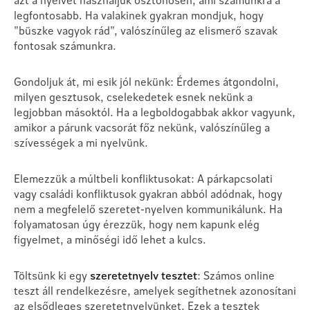
legfontosabb. Ha valakinek gyakran mondjuk, hogy
"büszke vagyok rád", valószínűleg az elismerő szavak
fontosak számunkra.
Gondoljuk át, mi esik jól nekünk: Érdemes átgondolni,
milyen gesztusok, cselekedetek esnek nekünk a
legjobban másoktól. Ha a legboldogabbak akkor vagyunk,
amikor a párunk vacsorát főz nekünk, valószínűleg a
szívességek a mi nyelvünk.
Elemezzük a múltbeli konfliktusokat: A párkapcsolati
vagy családi konfliktusok gyakran abból adódnak, hogy
nem a megfelelő szeretet-nyelven kommunikálunk. Ha
folyamatosan úgy érezzük, hogy nem kapunk elég
figyelmet, a minőségi idő lehet a kulcs.
Töltsünk ki egy
szeretetnyelv tesztet
: Számos online
teszt áll rendelkezésre, amelyek segíthetnek azonosítani
az elsődleges szeretetnyelvünket. Ezek a tesztek