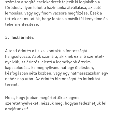
számára a segítő cselekedetek fejezik ki leginkább a
törődést. Ilyen lehet a házimunka átvállalása, az autó
lemosása, vagy egy finom vacsora megfőzése. Ezek a
tettek azt mutatják, hogy fontos a másik fél kényelme és
tehermentesítése.
5. Testi érintés
A testi érintés a fizikai kontaktus fontosságát
hangsúlyozza. Azok számára, akiknek ez a fő szeretet-
nyelvük, az érintés jelenti a legmélyebb érzelmi
kapcsolódást. Ez megnyilvánulhat egy ölelésben,
kézfogásban séta közben, vagy egy hátmasszázsban egy
nehéz nap után. Az érintés biztonságot és intimitást
teremt.
Most, hogy jobban megértettük az egyes
szeretetnyelveket, nézzük meg, hogyan fedezhetjük fel
a sajátunkat!