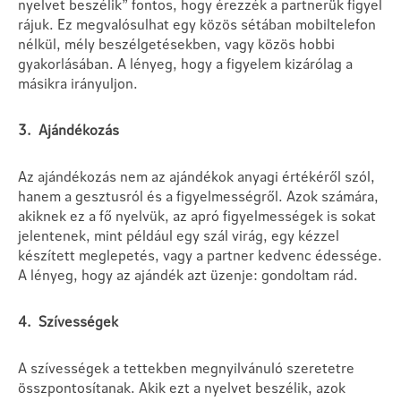
nyelvet beszélik” fontos, hogy érezzék a partnerük figyel
rájuk. Ez megvalósulhat egy közös sétában mobiltelefon
nélkül, mély beszélgetésekben, vagy közös hobbi
gyakorlásában. A lényeg, hogy a figyelem kizárólag a
másikra irányuljon.
3. Ajándékozás
Az ajándékozás nem az ajándékok anyagi értékéről szól,
hanem a gesztusról és a figyelmességről. Azok számára,
akiknek ez a fő nyelvük, az apró figyelmességek is sokat
jelentenek, mint például egy szál virág, egy kézzel
készített meglepetés, vagy a partner kedvenc édessége.
A lényeg, hogy az ajándék azt üzenje: gondoltam rád.
4. Szívességek
A szívességek a tettekben megnyilvánuló szeretetre
összpontosítanak. Akik ezt a nyelvet beszélik, azok