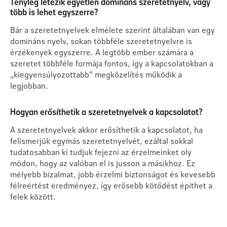
Tényleg létezik egyetlen domináns szeretetnyelv, vagy
több is lehet egyszerre?
Bár a szeretetnyelvek elmélete szerint általában van egy
domináns nyelv, sokan többféle szeretetnyelvre is
érzékenyek egyszerre. A legtöbb ember számára a
szeretet többféle formája fontos, így a kapcsolatokban a
„kiegyensúlyozottabb” megközelítés működik a
legjobban.
Hogyan erősíthetik a szeretetnyelvek a kapcsolatot?
A szeretetnyelvek akkor erősíthetik a kapcsolatot, ha
felismerjük egymás szeretetnyelvét, ezáltal sokkal
tudatosabban ki tudjuk fejezni az érzelmeinket oly
módon, hogy az valóban el is jusson a másikhoz. Ez
mélyebb bizalmat, jobb érzelmi biztonságot és kevesebb
félreértést eredményez, így erősebb kötődést építhet a
felek között.