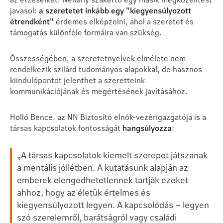
javasol:
a szeretetet inkább egy "kiegyensúlyozott
étrendként"
érdemes elképzelni, ahol a szeretet és
támogatás különféle formáira van szükség.
Összességében, a szeretetnyelvek elmélete nem
rendelkezik szilárd tudományos alapokkal, de hasznos
kiindulópontot jelenthet a szeretteink
kommunikációjának és megértésének javításához.
Holló Bence, az NN Biztosító elnök-vezérigazgatója is a
társas kapcsolatok fontosságát
hangsúlyozza
:
„A társas kapcsolatok kiemelt szerepet játszanak
a mentális jóllétben. A kutatásunk alapján az
emberek elengedhetetlennek tartják ezeket
ahhoz, hogy az életük értelmes és
kiegyensúlyozott legyen. A kapcsolódás – legyen
szó szerelemről, barátságról vagy családi