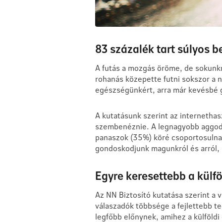
83 százalék tart súlyos b
A futás a mozgás öröme, de sokunkn
rohanás közepette futni sokszor a n
egészségünkért, arra már kevésbé go
A kutatásunk szerint az internetha
szembenéznie. A legnagyobb aggoda
panaszok (35%) köré csoportosulna
gondoskodjunk magunkról és arról, 
Egyre keresettebb a külf
Az NN Biztosító kutatása szerint a 
válaszadók többsége a fejlettebb te
legfőbb előnynek, amihez a külföldi