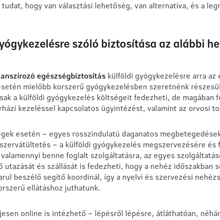
udat, hogy van választási lehetőség, van alternatíva, és a le
gyógykezelésre szóló biztosítása az alábbi he
nanszírozó egészségbiztosítás
külföldi gyógykezelésre arra az 
setén mielőbb korszerű gyógykezelésben szeretnénk részesüli
k a külföldi gyógykezelés költségeit fedezheti, de magában fog
házi kezeléssel kapcsolatos ügyintézést, valamint az orvosi to
égek esetén – egyes rosszindulatú daganatos megbetegedések
zervátültetés – a külföldi gyógykezelés megszervezésére és fi
 valamennyi benne foglalt szolgáltatásra, az egyes szolgáltatás
rő utazását és szállását is fedezheti, hogy a nehéz időszakban s
ul beszélő segítő koordinál, így a nyelvi és szervezési nehéz
orszerű ellátáshoz juthatunk.
jesen online is intézhető – lépésről lépésre, átláthatóan, néhá