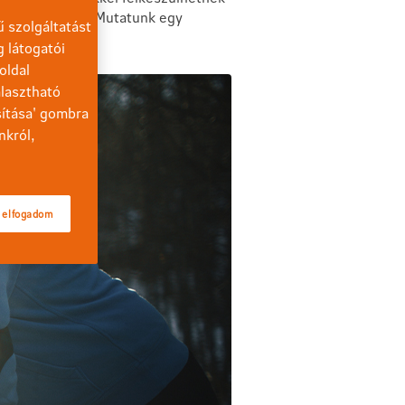
indennapokban. Mutatunk egy
 szolgáltatást
g látogatói
oldal
lasztható
sítása' gombra
nkról,
 elfogadom