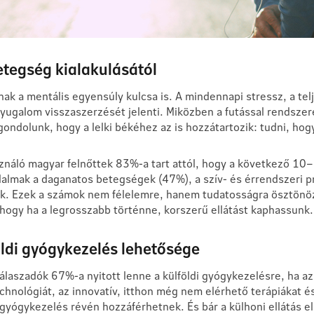
etegség kialakulásától
ak a mentális egyensúly kulcsa is. A mindennapi stressz, a tel
yugalom visszaszerzését jelenti. Miközben a futással rendszer
ndolunk, hogy a lelki békéhez az is hozzátartozik: tudni, hogy
sználó magyar felnőttek 83%-a tart attól, hogy a következő 10
lmak a daganatos betegségek (47%), a szív- és érrendszeri 
k. Ezek a számok nem félelemre, hanem tudatosságra ösztönöz
hogy ha a legrosszabb történne, korszerű ellátást kaphassunk.
öldi gyógykezelés lehetősége
válaszadók 67%-a nyitott lenne a külföldi gyógykezelésre, ha a
chnológiát, az innovatív, itthon még nem elérhető terápiákat és
 gyógykezelés révén hozzáférhetnek. És bár a külhoni ellátás e