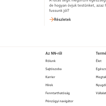
de hogyan óvjuk testünket, azaz
fussunk jól?
Részletek
Az NN-ről
Term
Rólunk
Élet
Sajtószoba
Egész
Karrier
Megtak
Hírek
Nyugdí
Fenntarthatóság
Vállal
Pénzügyi navigátor