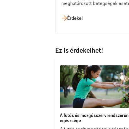
meghatározott betegségek eset
Érdekel
Ez is érdekelhet!
A futás és mozgásszervrendszerün
egészsége
A futás segít megőrizni egészség