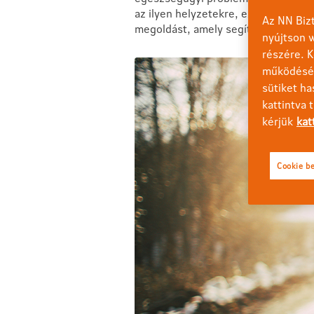
az ilyen helyzetekre, ezáltal meg
Az NN Bizt
megoldást, amely segítségedre lehe
nyújtson w
részére. K
működéséh
sütiket ha
kattintva 
kérjük
kat
Cookie be