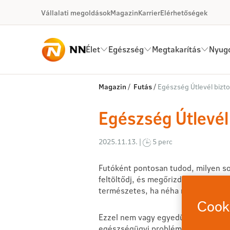
Ugrás a fő tartalomhoz
Vállalati megoldások
Magazin
Karrier
Elérhetőségek
Élet
Egészség
Megtakarítás
Nyugd
Egészség Útlevél biztosítás k
Magazin
/
Futás
/
Egészség Útlevél bizto
Egészség Útlevél 
2025.11.13. |
5 perc
Futóként pontosan tudod, milyen so
feltöltődj, és megőrizd a testi-lelk
természetes, ha néha mégis átfut a
Cooki
Ezzel nem vagy egyedül – kutatásunk
egészségügyi problémával szembesü