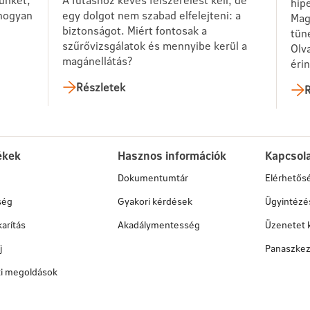
hip
 hogyan
egy dolgot nem szabad elfelejteni: a
Mag
biztonságot. Miért fontosak a
tün
szűrővizsgálatok és mennyibe kerül a
Olv
magánellátás?
érin
Részletek
R
ékek
Hasznos információk
Kapcsol
Dokumentumtár
Elérhetős
ség
Gyakori kérdések
Ügyintézé
arítás
Akadálymentesség
Üzenetet 
j
Panaszkez
ati megoldások