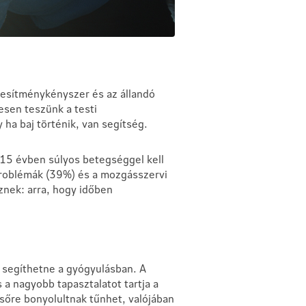
jesítménykényszer és az állandó
esen teszünk a testi
 ha baj történik, van segítség.
–15 évben súlyos betegséggel kell
problémák (39%) és a mozgásszervi
nek: arra, hogy időben
z segíthetne a gyógyulásban. A
 a nagyobb tapasztalatot tartja a
lsőre bonyolultnak tűnhet, valójában