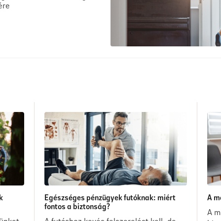
ére
k
Egészséges pénzügyek futóknak: miért
A m
fontos a biztonság?
A m
ünket,
A futáshoz kevés felszerelést kell, de