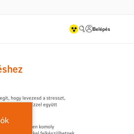
Belépés
léshez
gít, hogy levezesd a stresszt,
gelőzéséért is. Ezzel együtt
iók
n belül valamilyen komoly
sokat, amelyekkel felkészülhetnek