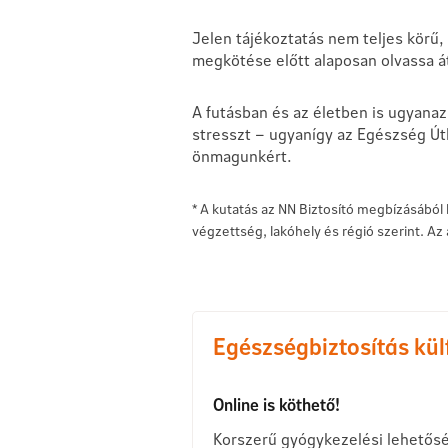
Jelen tájékoztatás nem teljes körű,
megkötése előtt alaposan olvassa 
A futásban és az életben is ugyanaz 
stresszt – ugyanígy az Egészség Útl
önmagunkért.
* A kutatás az NN Biztosító megbízásából 
végzettség, lakóhely és régió szerint. Az 
Egészségbiztosítás kül
Online is köthető!
Korszerű gyógykezelési lehetőség