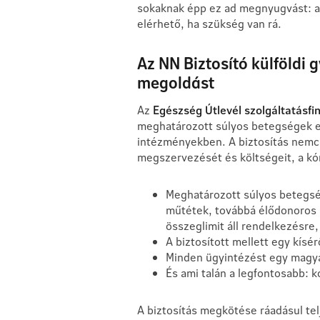
sokaknak épp ez ad megnyugvást: a t
elérhető, ha szükség van rá.
Az NN Biztosító külföldi 
megoldást
Az
Egészség Útlevél szolgáltatásfi
meghatározott súlyos betegségek e
intézményekben. A biztosítás nemcsa
megszervezését és költségeit, a kór
Meghatározott súlyos betegs
műtétek, továbbá élődonoros s
összeglimit áll rendelkezésre,
A biztosított mellett egy kísé
Minden ügyintézést egy magyar
És ami talán a legfontosabb: k
A biztosítás megkötése ráadásul tel