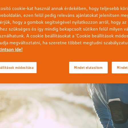
nyugvást, kiszámíthatóságot és biztonságot adva maguknak a m
osító cookie-kat használ annak érdekében, hogy teljesebb körű
t ezen a téren.
eboldalán, ezen felül pedig releváns ajánlatokat jelenítsen me
érjük, hogy a gombok segítségével nyilatkozzon arról, hogy az 
ez szükséges és így mindig bekapcsolt sütiken felül milyen vá
sználhatunk. A cookie beállításokat a 'Cookie beállítások módo
tudja megváltoztatni, ha szeretne többet megtudni szabályzatu
tintson ide!
állítások módosítása
Mindet elutasítom
Mindet