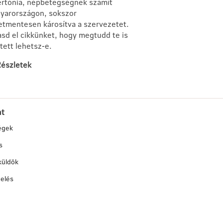
ertónia, népbetegségnek számít
yarországon, sokszor
etmentesen károsítva a szervezetet.
asd el cikkünket, hogy megtudd te is
tett lehetsz-e.
észletek
at
égek
s
küldök
elés