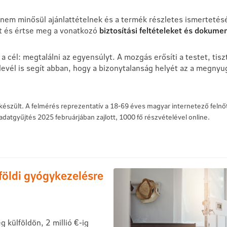
 nem minősül ajánlattételnek és a termék részletes ismertetés
át és értse meg a vonatkozó
biztosítási feltételeket és dokum
a cél: megtalálni az egyensúlyt. A mozgás erősíti a testet, tisz
evél is segít abban, hogy a bizonytalanság helyét az a megnyu
készült. A felmérés reprezentatív a 18-69 éves magyar internetező felnőt
adatgyűjtés 2025 februárjában zajlott, 1000 fő részvételével online.
földi gyógykezelésre
 külföldön, 2 millió €-ig