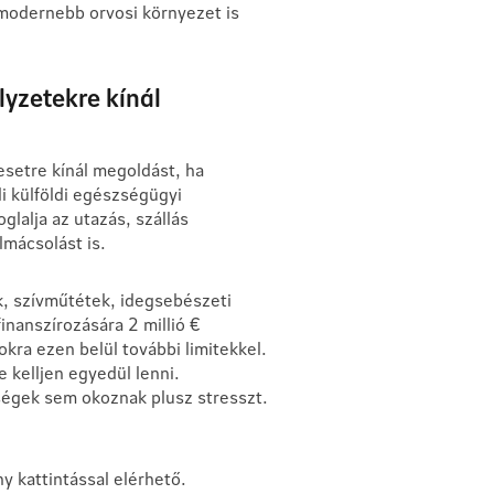
gmodernebb orvosi környezet is
lyzetekre kínál
esetre kínál megoldást, ha
 külföldi egészségügyi
lalja az utazás, szállás
lmácsolást is.
, szívműtétek, idegsebészeti
nanszírozására 2 millió €
okra ezen belül további limitekkel.
e kelljen egyedül lenni.
ségek sem okoznak plusz stresszt.
ny kattintással elérhető.