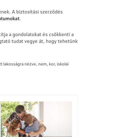
ének. A biztosítási szerződés
entumokat
.
títja a gondolatokat és csökkenti a
gtató tudat vegye át, hogy tehetünk
t lakosságra nézve, nem, kor, iskolai