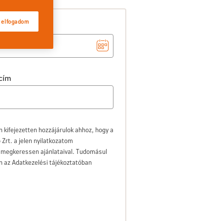
 elfogadom
ési dátum
 cím
n kifejezetten hozzájárulok ahhoz, hogy a
Zrt. a jelen nyilatkozatom
s megkeressen ajánlataival. Tudomásul
n az Adatkezelési tájékoztatóban