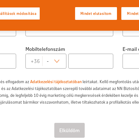
állítások módosítása
Mindet elutasítom
Mindet
Keresztnév
Szület
Mobiltelefonszám
E-mail
+36
-
 és elfogadom az
Adatkezelési tájékoztatóban
leírtakat. Kellő megfontolás utá
s az Adatkezelési tájékoztatóban szereplő további adataimat az NN Biztosító 
somig, de legfeljebb 10 évig marketing célú megkeresések érdekében kezelje é
rulásomat bármikor visszavonhatom, illetve tiltakozhatok a profilalkotás elle
Elküldöm