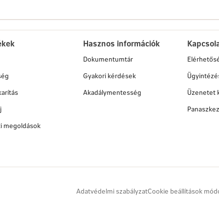
ékek
Hasznos információk
Kapcsol
Dokumentumtár
Elérhetős
ség
Gyakori kérdések
Ügyintézé
arítás
Akadálymentesség
Üzenetet 
j
Panaszkez
ati megoldások
Adatvédelmi szabályzat
Cookie beállítások mód