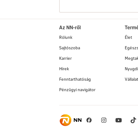
Az NN-ről
Term
Rólunk
Élet
Sajtószoba
Egész
Karrier
Megtak
Hírek
Nyugdí
Fenntarthatóság
Vállal
Pénzügyi navigátor