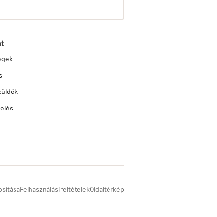
at
égek
s
küldök
elés
osítása
Felhasználási feltételek
Oldaltérkép