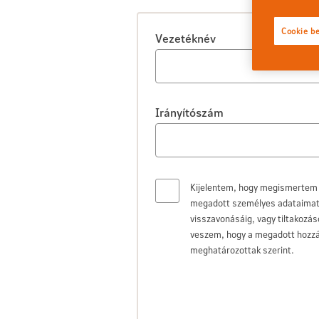
Cookie be
Vezetéknév
Irányítószám
Kijelentem, hogy megismertem
megadott személyes adataimat é
visszavonásáig, vagy tiltakozá
veszem, hogy a megadott hozzájá
meghatározottak szerint.