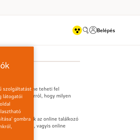
Belépés
iók
 szolgáltatást
getésben online teheti fel
 képet kaphat arról, hogy milyen
g látogatói
oldal
lasztható
sítása' gombra
gy megbeszéljék az online találkozó
alálkozó módján, vagyis online
nkról,