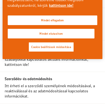
kattintson ide!
szabályzatunkról, kérjük
kattintson ide!
Díjfizetés
Mindet elfogadom
Ha díjfizetéssel, kötvénykölcsönnel kapcsolatos
kérdése van, kattintson ide!
Mindet elutasítom
Adózással kapcsolatos tudnivalók
Cookie beállítások módosítása
Ha meg szeretné ismerni az adózással, számviteli
szabályokkal kapcsolatos aktuális információinkat,
kattintson ide!
Szerződés- és adatmódosítás
Itt érheti el a szerződő személyének módosításával, a
reaktiválással és az adatmódosítással kapcsolatos
információkat.