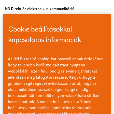
NN Direkt és elektronikus kommunikáció
Ha tudni szeretné, hogyan férhet hozzá NN Direkthez,
mik a regisztráció lépései, milyen funkciókat nyújt az
ügyfélportálunk, kérjük, kattintson ide!
Cookie beállításokkal
kapcsolatos információk
NN Pay díjfizetési felület
Online szerződéskötési felületünkön regisztrált
Az NN Biztosító cookie-kat használ annak érdekében,
ügyfeleink számára az ismétlődő bankkártyás
hogy teljesebb körű szolgáltatást nyújtson
díjfizetéséhez megadott bankkártyák kezelésére
weboldalán, ezen felül pedig releváns ajánlatokat
szolgáló felület.
jelenítsen meg látogatói részére. Kérjük, hogy a
gombok segítségével nyilatkozzon arról, hogy az
oldal működéséhez szükséges és így mindig
bekapcsolt sütiken felül milyen választható sütiket
Biztosítási tanácsadók és képzések
használhatunk. A cookie beállításokat a 'Cookie
Ha tudni szeretné, kik a biztosítási tanácsadóink, vagy
beállítások módosítása' gombra kattintva tudja
információra van szüksége a képzéseinkről, akkor
megváltoztatni, ha szeretne többet megtudni