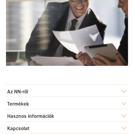
Az NN-ről
Rólunk
Termékek
Élet
Hasznos információk
Sajtószoba
Dokumentumtár
Kapcsolat
Egészség
Karrier