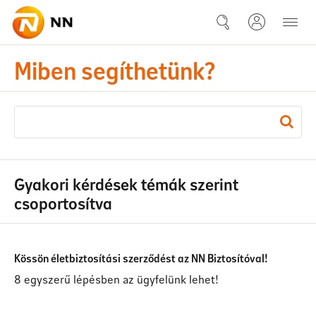
Ugrás a fő tartalomhoz
Gyakori kérdések
Miben segíthetünk?
Gyakori kérdések témák szerint
csoportosítva
Kössön életbiztosítási szerződést az NN Biztosítóval!
8 egyszerű lépésben az ügyfelünk lehet!