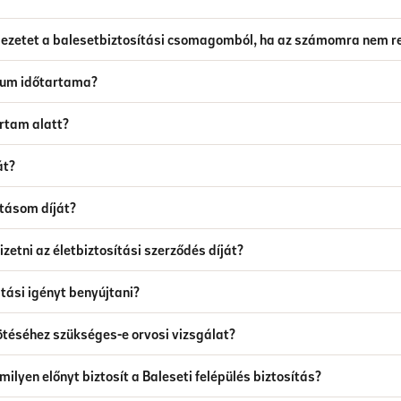
edezetet a balesetbiztosítási csomagomból, ha az számomra nem r
imum időtartama?
artam alatt?
át?
ításom díját?
zetni az életbiztosítási szerződés díját?
tási igényt benyújtani?
téséhez szükséges-e orvosi vizsgálat?
lyen előnyt biztosít a Baleseti felépülés biztosítás?