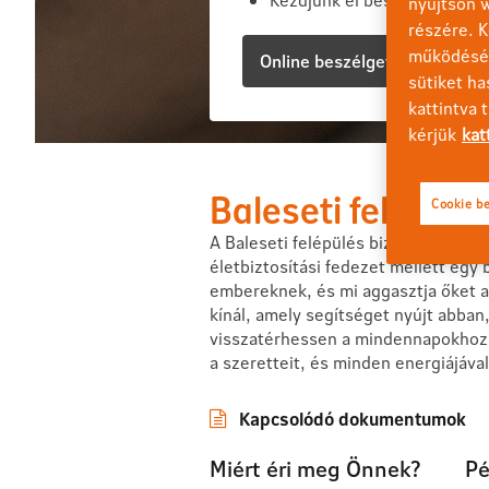
nyújtson w
részére. K
működéséh
Online beszélgetnék
sütiket ha
kattintva 
kérjük
kat
Baleseti felépülé
Cookie be
A Baleseti felépülés biztosítás kiala
életbiztosítási fedezet mellett egy
embereknek, és mi aggasztja őket a 
kínál, amely segítséget nyújt abba
visszatérhessen a mindennapokhoz. 
a szeretteit, és minden energiájával
Kapcsolódó dokumentumok
Miért éri meg Önnek?
Pé