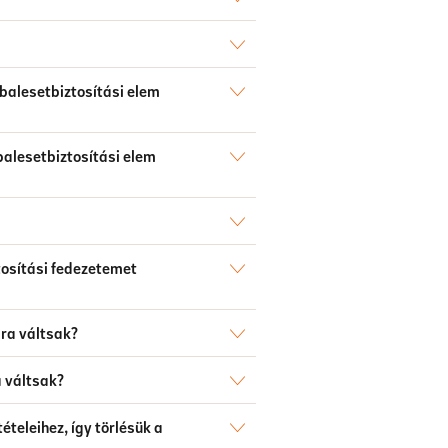
 balesetbiztosítási elem
balesetbiztosítási elem
tosítási fedezetemet
ra váltsak?
 váltsak?
teleihez, így törlésük a