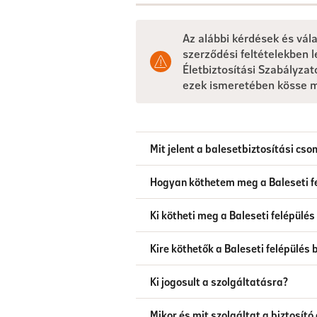
Az alábbi kérdések és vál
szerződési feltételekben l
Életbiztosítási Szabályzat
ezek ismeretében kösse me
Mit jelent a balesetbiztosítási cs
Hogyan köthetem meg a Baleseti fe
Ki kötheti meg a Baleseti felépülés
Kire köthetők a Baleseti felépülés 
Ki jogosult a szolgáltatásra?
Mikor és mit szolgáltat a biztosít