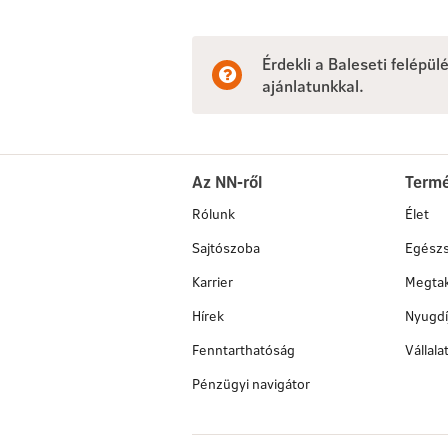
Érdekli a Baleseti felépü
ajánlatunkkal.
Az NN-ről
Term
Rólunk
Élet
Sajtószoba
Egész
Karrier
Megtak
Hírek
Nyugdí
Fenntarthatóság
Vállal
Pénzügyi navigátor