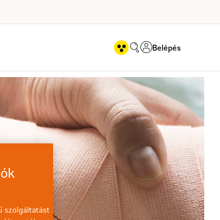
Belépés
iók
 szolgáltatást