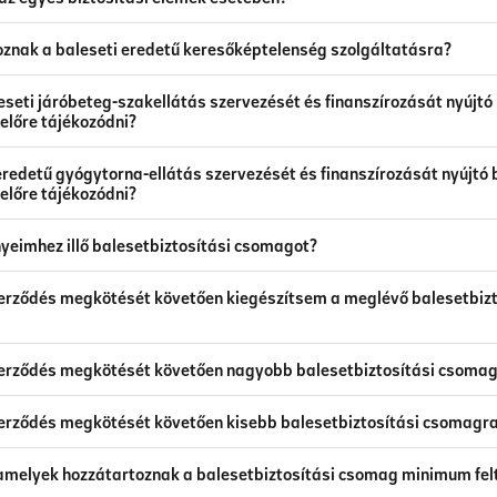
oznak a baleseti eredetű keresőképtelenség szolgáltatásra?
seti járóbeteg-szakellátás szervezését és finanszírozását nyújtó
előre tájékozódni?
eredetű gyógytorna-ellátás szervezését és finanszírozását nyújtó 
előre tájékozódni?
yeimhez illő balesetbiztosítási csomagot?
zerződés megkötését követően kiegészítsem a meglévő balesetbiz
zerződés megkötését követően nagyobb balesetbiztosítási csomag
zerződés megkötését követően kisebb balesetbiztosítási csomagra
 amelyek hozzátartoznak a balesetbiztosítási csomag minimum felté