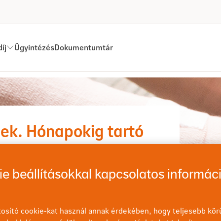
íj
Ügyintézés
Dokumentumtár
i felépülés biztosítás
vek. Hónapokig tartó
n baleset hosszú időre kizökkentse a
e beállításokkal kapcsolatos informác
ztosítsa magát, hogy a váratlan helyzetek ne
osító cookie-kat használ annak érdekében, hogy teljesebb körű
line vagy személyesen!