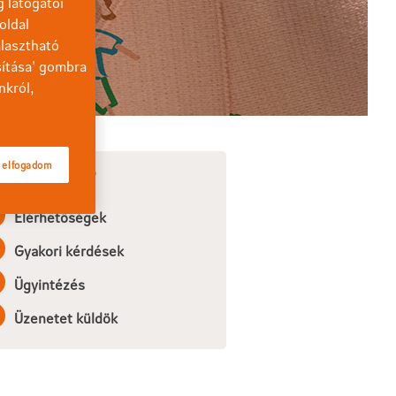
g látogatói
oldal
lasztható
sítása' gombra
nkról,
 elfogadom
gíthetünk?
Elérhetőségek
Gyakori kérdések
Ügyintézés
Üzenetet küldök