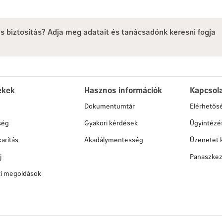
lés biztosítás? Adja meg adatait és tanácsadónk keresni fogja
ékek
Hasznos információk
Kapcsol
Dokumentumtár
Elérhetős
ség
Gyakori kérdések
Ügyintézé
arítás
Akadálymentesség
Üzenetet 
j
Panaszkez
ati megoldások