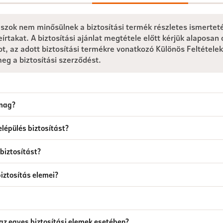
aszok nem minősülnek a biztosítási termék részletes ismertet
eírtakat. A biztosítási ajánlat megtétele előtt kérjük alaposan 
ot, az adott biztosítási termékre vonatkozó Különös Feltételek
g a biztosítási szerződést.
omag?
lépülés biztosítást?
 biztosítást?
biztosítás elemei?
ó az egyes biztosítási elemek esetében?