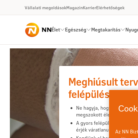
Ugrás a fő tartalomhoz
Vállalati megoldások
Magazin
Karrier
Elérhetőségek
Élet
Egészség
Megtakarítás
Nyugd
Kérdések és válaszok - Baleset
Meghiúsult ter
felépülés.
Ne hagyja, hogy egy váratla
Cooki
megszokott életéből!
A gyors felépülés számít. Bi
érjék váratlanul.
Az NN Bizt
Kezdjünk el beszélgetni: on