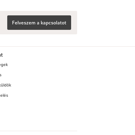
Felveszem a kapcsolatot
at
égek
s
küldök
elés