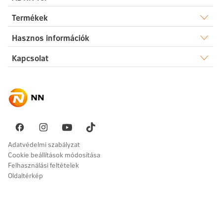
Rólunk
Termékek
Élet
Hasznos információk
Sajtószoba
Dokumentumtár
Kapcsolat
Egészség
Karrier
Elérhetőségek
Gyakori kérdések
Megtakarítás
Hírek
Ügyintézés
Akadálymentesség
Nyugdíj
Fenntarthatóság
Üzenetet küldök
Vállalati megoldások
Pénzügyi navigátor
Panaszkezelés
Adatvédelmi szabályzat
Cookie beállítások módosítása
Felhasználási feltételek
Oldaltérkép