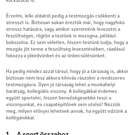
Érzelmi, lelki oldalról pedig a testmozgás csökkenti a
stresszt is. Biztosan sokan éreztük már, hogy nagyfokú
stressz hatására, vagy amikor szeretnénk levezetni a
feszültséget, rögtön a testünk is mozogna, például
bokszolna. Ez sem véletlen, hiszen testünk tudja, hogy a
mozgás jót tenne a feszültség levezetésében, ráadásul
fokozza a jókedvünket és az önbecsülésünket.
Ha pedig mindez azzal társul, hogy jó a társaság is, akkor
biztosan nem lesz akkora kihívás rászokni a rendszeres
testmozgásra. Ilyen jó társaság lehet a munkahelyi
barátság, kollegiális viszony. A kollégákkal érdemes
együtt sportolni, hiszen bensőségesebbé teszi a
viszonyunkat, és csapatépítőnek sem utolsó! Nézzük
meg, milyen előnyei lehetnek annak, ha együtt edzünk a
kollégáinkkal.
1. A sport összehoz