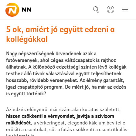
Ugrás a fő tartalomhoz
5 ok, amiért jó együtt edzeni a
5 ok, amiért jó együtt edzeni a
kollégákkal
Nagy népszerűségnek örvendenek azok a
futóversenyek, ahol céges váltócsapatok is rajthoz
állhatnak. A különböző edzettségi szinten lévő kollégák
testhez álló távok választásával együtt teljesíthetnek
hosszabb, rövidebb versenyeket. Az élmény garantált,
igazi csapatépítő program. De miért jó, ha már az edzés
is együtt történik?
Az edzés előnyeiről már számtalan kutatás született,
hiszen csökkenti a vérnyomást, javítja a szívizom
működését
, a vérkeringést, elegendő kálcium bevitellel
erősíti a csontokat, sőt a futás csökkenti a csontritkulás
kockázatát is.