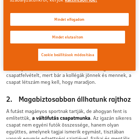
és egyébként is szeretünk futni, akkor a váltófutás
remek megoldás lehet.
Mindet elfogadom
A csapatsportokban fontos az összhang, harmónia,
ismernünk kell egymást és önmagunkat is. Fel kell
Mindet elutasítom
tudnunk mérni a másik hangulatát, teljesítményét,
közérzetét, és hogy milyen érzelmeket él meg.
Könnyebben tudunk kapcsolódni másokhoz
, és
Cookie beállítások módosítása
szocializálódunk, így nemcsak testünket, de lelkünket is
edzhetjük. Érdemes lehet rendszeresen meghirdetni a
csapatfelvételt, mert bár a kollégák jönnek és mennek, a
csapat létszám meg kell, hogy maradjon.
2. Magabiztosabban állhatunk rajthoz
A futást magányos sportnak tartják, de ahogyan fent is
említettük,
a váltófutás csapatmunka
. Az igazán sikeres
csapat nem egyéni futók összessége, hanem olyan
együttes, amelynek tagjai ismerik egymást, tisztában
vannak egymás edzettségi szintjével, fizikai és mentális