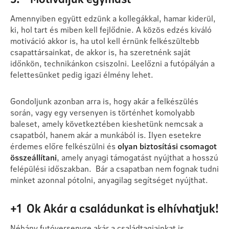
Amennyiben együtt edzünk a kollegákkal, hamar kiderül,
ki, hol tart és miben kell fejlődnie. A közös edzés kiváló
motiváció akkor is, ha utol kell érnünk felkészültebb
csapattársainkat, de akkor is, ha szeretnénk saját
időnkön, technikánkon csiszolni. Leelőzni a futópályán a
felettesünket pedig igazi élmény lehet.
Gondoljunk azonban arra is, hogy akár a felkészülés
során, vagy egy versenyen is történhet komolyabb
baleset, amely következtében kieshetünk nemcsak a
csapatból, hanem akár a munkából is. Ilyen esetekre
érdemes előre felkészülni és
olyan biztosítási csomagot
összeállítani
, amely anyagi támogatást nyújthat a hosszú
felépülési időszakban. Bár a csapatban nem fognak tudni
minket azonnal pótolni, anyagilag segítséget nyújthat.
+1 Ok Akár a családunkat is elhívhatjuk!
Néhány futóversenyre akár a családtagjainkat is