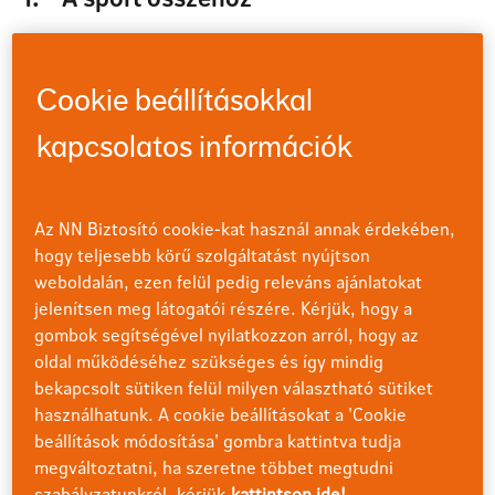
Jó lenne néha új emberekkel megismerkedni? Jó lenne
tudni, ki az új kolléga az iroda túloldalán? Nyissuk ki az
edzés lehetőségét mások előtt! Hívjuk meg a kollégákat,
Cookie beállításokkal
hogy csatlakozzanak hozzánk akkor is, ha csak kezdő
futók. A céges csapatsportokban nem a profizmus és
kapcsolatos információk
szakértelem az első, hanem a közösen eltöltött minőségi
idő. Lehetünk mi az edzők, így izgalmasabb lesz az
edzés. A jó hangulat garantált, sőt, akár új taggal is
Az NN Biztosító cookie-kat használ annak érdekében,
bővülhet a céges váltócsapat.
hogy teljesebb körű szolgáltatást nyújtson
weboldalán, ezen felül pedig releváns ajánlatokat
Elképzelhető, hogy nehezünkre esik az, hogy
jelenítsen meg látogatói részére. Kérjük, hogy a
ismerkedjünk a kollégákkal. Mindannyian átéltük már,
gombok segítségével nyilatkozzon arról, hogy az
hogy új munkahelyen kezdünk, és kihívásnak éltük meg a
oldal működéséhez szükséges és így mindig
kapcsolatteremtést. Van azonban néhány dolog, ami
bekapcsolt sütiken felül milyen választható sütiket
mindig összehozza az embereket, és az egyik ilyen a
közös hobbi, érdeklődés megtalálása. Míg vannak olyan
használhatunk. A cookie beállításokat a 'Cookie
fajtái, amelyek magányos sportnak számítanak, a
beállítások módosítása' gombra kattintva tudja
csapatsportok biztosan új közösséget és barátságot is
megváltoztatni, ha szeretne többet megtudni
jelentenek. Ha pedig nyitottak vagyunk a csapatsportra,
szabályzatunkról, kérjük
kattintson ide!