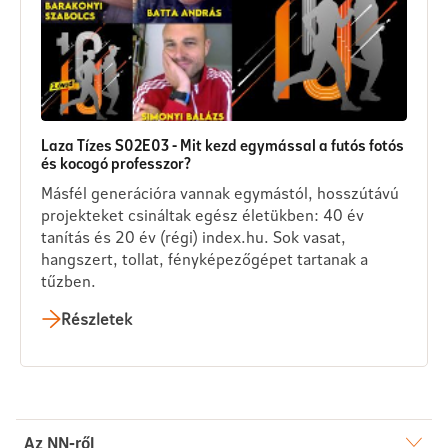
Laza Tízes S02E03 - Mit kezd egymással a futós fotós
és kocogó professzor?
Másfél generációra vannak egymástól, hosszútávú
projekteket csináltak egész életükben: 40 év
tanítás és 20 év (régi) index.hu. Sok vasat,
hangszert, tollat, fényképezőgépet tartanak a
tűzben.
Részletek
Az NN-ről