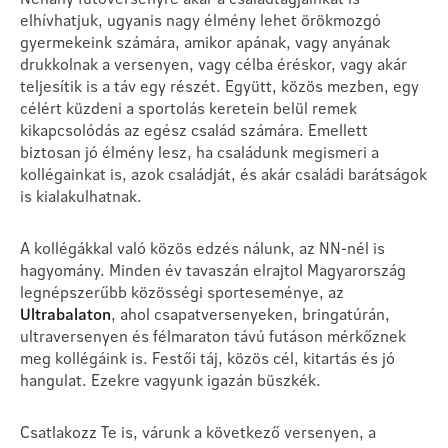
elhívhatjuk, ugyanis nagy élmény lehet örökmozgó
gyermekeink számára, amikor apának, vagy anyának
drukkolnak a versenyen, vagy célba éréskor, vagy akár
teljesítik is a táv egy részét. Együtt, közös mezben, egy
célért küzdeni a sportolás keretein belül remek
kikapcsolódás az egész család számára. Emellett
biztosan jó élmény lesz, ha családunk megismeri a
kollégainkat is, azok családját, és akár családi barátságok
is kialakulhatnak.
A kollégákkal való közös edzés nálunk, az NN-nél is
hagyomány. Minden év tavaszán elrajtol Magyarország
legnépszerűbb közösségi sporteseménye, az
Ultrabalaton
, ahol csapatversenyeken, bringatúrán,
ultraversenyen és félmaraton távú futáson mérkőznek
meg kollégáink is. Festői táj, közös cél, kitartás és jó
hangulat. Ezekre vagyunk igazán büszkék.
Csatlakozz Te is, várunk a következő versenyen, a