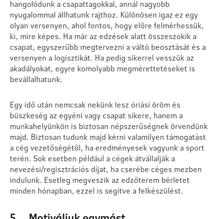
hangolódunk a csapattagokkal, annál nagyobb
nyugalommal állhatunk rajthoz. Különösen igaz ez egy
olyan versenyen, ahol fontos, hogy előre felmérhessük,
ki, mire képes. Ha már az edzések alatt összeszokik a
csapat, egyszerűbb megtervezni a váltó beosztását és a
versenyen a logisztikát. Ha pedig sikerrel vesszük az
akadályokat, egyre komolyabb megmérettetéseket is
bevállalhatunk.
Egy idő után nemcsak nekünk lesz óriási öröm és
büszkeség az egyéni vagy csapat sikere, hanem a
munkahelyünkön is biztosan népszerűségnek örvendünk
majd. Biztosan tudunk majd kérni valamilyen támogatást
a cég vezetőségétől, ha eredményesek vagyunk a sport
terén. Sok esetben például a cégek átvállalják a
nevezési/regisztrációs díjat, ha cserébe céges mezben
indulunk. Esetleg megveszik az edzőterem bérletet
minden hónapban, ezzel is segítve a felkészülést.
5. Motiváljuk egymást