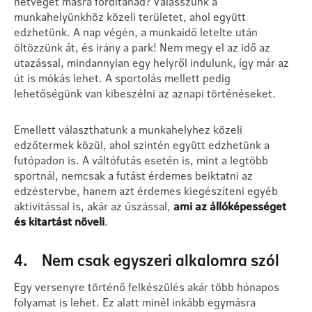
hétvégét másra fordítanád? Válasszunk a
munkahelyünkhöz közeli területet, ahol együtt
edzhetünk. A nap végén, a munkaidő letelte után
öltözzünk át, és irány a park! Nem megy el az idő az
utazással, mindannyian egy helyről indulunk, így már az
út is mókás lehet. A sportolás mellett pedig
lehetőségünk van kibeszélni az aznapi történéseket.
Emellett választhatunk a munkahelyhez közeli
edzőtermek közül, ahol szintén együtt edzhetünk a
futópadon is. A váltófutás esetén is, mint a legtöbb
sportnál, nemcsak a futást érdemes beiktatni az
edzéstervbe, hanem azt érdemes kiegészíteni egyéb
aktivitással is, akár az úszással,
ami az állóképességet
és kitartást növeli
.
4. Nem csak egyszeri alkalomra szól
Egy versenyre történő felkészülés akár több hónapos
folyamat is lehet. Ez alatt minél inkább egymásra