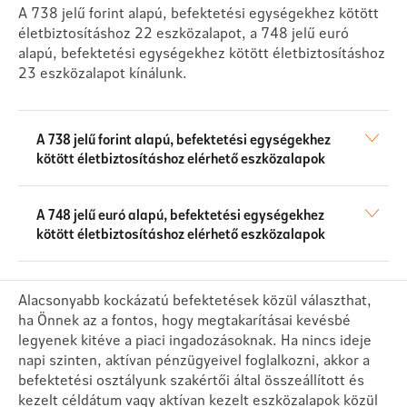
A 738 jelű forint alapú, befektetési egységekhez kötött
életbiztosításhoz 22 eszközalapot, a 748 jelű euró
alapú, befektetési egységekhez kötött életbiztosításhoz
23 eszközalapot kínálunk.
A 738 jelű forint alapú, befektetési egységekhez
kötött életbiztosításhoz elérhető eszközalapok
A 748 jelű euró alapú, befektetési egységekhez
kötött életbiztosításhoz elérhető eszközalapok
Alacsonyabb kockázatú befektetések közül választhat,
ha Önnek az a fontos, hogy megtakarításai kevésbé
legyenek kitéve a piaci ingadozásoknak. Ha nincs ideje
napi szinten, aktívan pénzügyeivel foglalkozni, akkor a
befektetési osztályunk szakértői által összeállított és
kezelt céldátum vagy aktívan kezelt eszközalapok közül