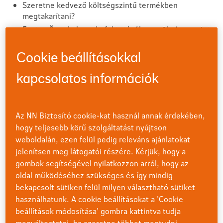
Szeretne kedvező költségszintű termékben
megtakarítani?
Fontos Önnek, hogy befektetéséhez szükség szerint
bármikor hozzáférjen?
Cookie beállításokkal
Széles eszközalap-kínálat
kapcsolatos információk
Miért éri meg Önnek?
Az NN Biztosító cookie-kat használ annak érdekében,
hogy teljesebb körű szolgáltatást nyújtson
Egyszeri díjas befektetés
weboldalán, ezen felül pedig releváns ajánlatokat
jelenítsen meg látogatói részére. Kérjük, hogy a
forint vagy euró alapon
gombok segítségével nyilatkozzon arról, hogy az
oldal működéséhez szükséges és így mindig
Egyszeri díjas, befektetési egységekhez kötött
bekapcsolt sütiken felül milyen választható sütiket
életbiztosításainkkal újabb céljai megvalósításához
használhatunk. A cookie beállításokat a 'Cookie
szeretnénk most hozzájárulni. Speciális ajánlatunkban a
beállítások módosítása' gombra kattintva tudja
szerződéskötéskor nincsen értékesítési költség, így az
megváltoztatni, ha szeretne többet megtudni