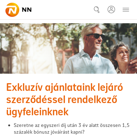
Ugrás a fő tartalomhoz
Miért éri meg Önnek?
Exkluzív ajánlataink lejáró
szerződéssel rendelkező
ügyfeleinknek
Szeretne az egyszeri díj után 3 év alatt összesen 1,5
százalék bónusz jóváírást kapni?