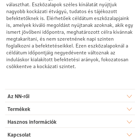
választhat. Eszközalapok széles kínálatát nyújtjuk
nagyobb kockázati étvágyú, tudatos és tájékozott
befektetőknek is. Elérhetőek céldátum eszközalapjaink
is, amelyek kiváló megoldást nyújtanak azoknak, akik egy
ismert jövőbeni időpontra, meghatározott célra kívánnak
megtakarítani, és nem szeretnének napi szinten
foglalkozni a befektetéseikkel. Ezen eszközalapoknál a
céldátum időpontjáig negyedévente változnak az
induláskor kialakított befektetési arányok, fokozatosan
csökkentve a kockázati szintet.
Az NN-ről
Rólunk
Termékek
Élet
Hasznos információk
Sajtószoba
Dokumentumtár
Kapcsolat
Egészség
Karrier