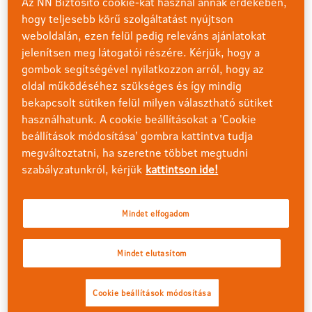
Az NN Biztosító cookie-kat használ annak érdekében,
Ha én már az NN Biztosító ügyfele vagyok, milyen
hogy teljesebb körű szolgáltatást nyújtson
változásokra számíthatok 2018. május 25. napjától
weboldalán, ezen felül pedig releváns ajánlatokat
az Általános adatvédelmi rendelet szerint?
jelenítsen meg látogatói részére. Kérjük, hogy a
gombok segítségével nyilatkozzon arról, hogy az
Ha már korábban a honlapon, vagy nyereményjáték
oldal működéséhez szükséges és így mindig
során megadtam a személyes adataimat, milyen
bekapcsolt sütiken felül milyen választható sütiket
változásokra számíthatok 2018. május 25. napjától
használhatunk. A cookie beállításokat a 'Cookie
az Általános adatvédelmi rendelet szerint?
beállítások módosítása' gombra kattintva tudja
megváltoztatni, ha szeretne többet megtudni
Ha én még 2018. május 25. napja előtt voltam az NN
szabályzatunkról, kérjük
kattintson ide!
Biztosító függő biztosításközvetítő ügynöke, milyen
változásokra számíthatok 2018. május 25. napjától
az Általános adatvédelmi rendelet szerint?
Mindet elfogadom
Mindet elutasítom
Milyen jogaim vannak 2018. május 25. napjától az
Általános adatvédelmi rendelet szerint a rólam
kezelt személyes adatokkal kapcsolatban?
Cookie beállítások módosítása