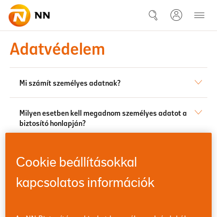
Ugrás a fő tartalomhoz
Adatvédelmi szabályzat
Adatvédelem
Mi számít személyes adatnak?
Milyen esetben kell megadnom személyes adatot a
biztosító honlapján?
Ki a személyes adatok kezelője?
Cookie beállításokkal
kapcsolatos információk
Mit kell tudni az Általános adatvédelmi rendeletről
(GDPR)?