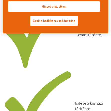
Mindet elutasítom
Cookie beállítások módosítása
baleseti
csonttörésre,
baleseti kórházi
térítésre,