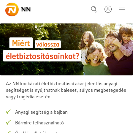
Ugrás a fő tartalomhoz
Életbiztosítások
Az NN kockázati életbiztosításai akár jelentős anyagi
segítséget is nyújthatnak baleset, súlyos megbetegedés
vagy tragédia esetén.
Anyagi segítség a bajban
Bármire felhasználható