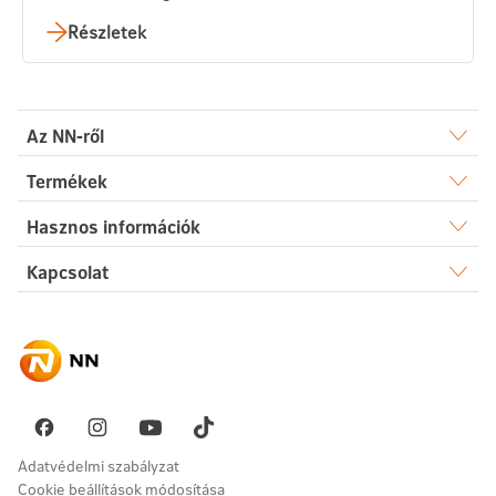
Részletek
Az NN-ről
Rólunk
Termékek
Élet
Hasznos információk
Sajtószoba
Dokumentumtár
Kapcsolat
Egészség
Karrier
Elérhetőségek
Gyakori kérdések
Megtakarítás
Hírek
Ügyintézés
Akadálymentesség
Nyugdíj
Fenntarthatóság
Üzenetet küldök
Vállalati megoldások
Pénzügyi navigátor
Panaszkezelés
Adatvédelmi szabályzat
Cookie beállítások módosítása