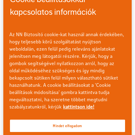
kapcsolatos információk
Elküldöm
Az NN Biztosító cookie-kat használ annak érdekében,
hogy teljesebb körű szolgáltatást nyújtson
Milyen esetekre készülhet
weboldalán, ezen felül pedig releváns ajánlatokat
jelenítsen meg látogatói részére. Kérjük, hogy a
fel?
gombok segítségével nyilatkozzon arról, hogy az
oldal működéséhez szükséges és így mindig
Baleset
bekapcsolt sütiken felül milyen választható sütiket
használhatunk. A cookie beállításokat a 'Cookie
A különféle alapbiztosítások mellé választható kiegészítő
beállítások módosítása' gombra kattintva tudja
biztosításaink anyagi segítséget nyújthatnak baleset
megváltoztatni, ha szeretne többet megtudni
esetére, hogy Ön minden energiával a gyógyulásra
szabályzatunkról, kérjük
kattintson ide!
koncentrálhasson. Saját magát, szeretteit és gyermekeit
is biztosíthatja például
Mindet elfogadom