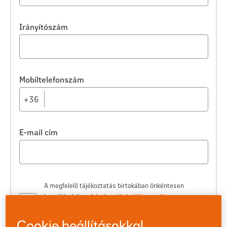
Irányítószám
Mobiltelefonszám
+36
E-mail cím
A megfelelő tájékoztatás birtokában önkéntesen
hozzájárulok az
Adatkezelési tájékoztatóban
meghatározott marketing célú adatkezeléshez és
profilalkotáshoz.
Bővebben
Cookie beállításokkal