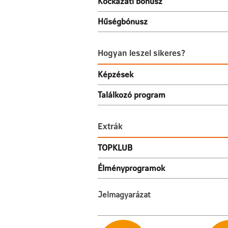
Kockázati bónusz
Hűségbónusz
Hogyan leszel sikeres
Képzések
Találkozó program
Extrá
TOPKLUB
Élményprogramok
Jelmagyarázat