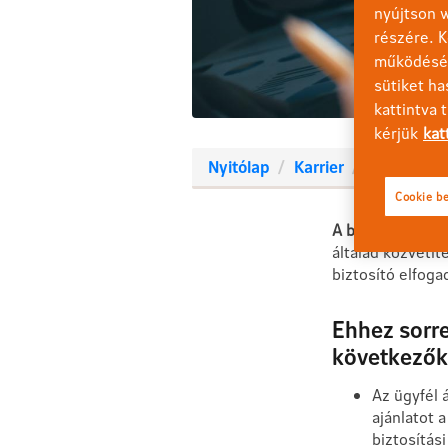
nyújtson w
részére. K
működéséh
sütiket ha
kattintva 
kérjük
kat
Nyitólap
Karrier
Cookie be
A bevételed egy
általad közvetít
biztosító elfoga
Ehhez sorr
következőkn
Az ügyfél á
ajánlatot a
biztosítás