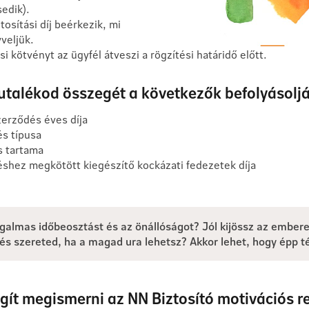
sedik).
tosítási díj beérkezik, mi
veljük.
si kötvényt az ügyfél átveszi a rögzítési határidő előtt.
jutalékod összegét a következők befolyásolj
zerződés éves díja
s típusa
és tartama
shez megkötött kiegészítő kockázati fedezetek díja
ugalmas időbeosztást és az önállóságot? Jól kijössz az ember
és szereted, ha a magad ura lehetsz? Akkor lehet, hogy épp t
egít megismerni az NN Biztosító motivációs 