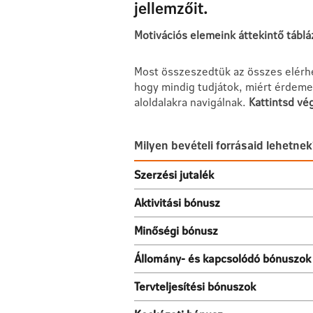
jellemzőit.
Motivációs elemeink áttekintő táblá
Most összeszedtük az összes elérhe
hogy mindig tudjátok, miért érdeme
aloldalakra navigálnak.
Kattintsd vé
Milyen bevételi forrásaid lehetnek
Szerzési jutalék
Aktivitási bónusz
Minőségi bónusz
Állomány- és kapcsolódó bónuszok
Tervteljesítési bónuszok