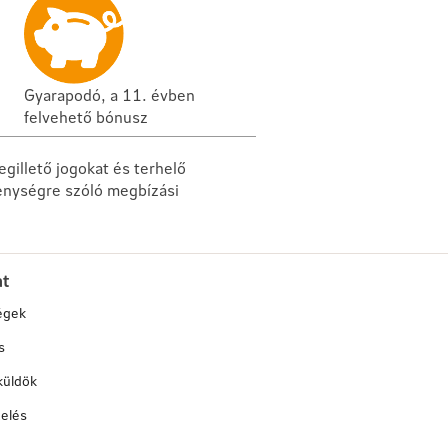
Gyarapodó, a 11. évben
felvehető bónusz
gillető jogokat és terhelő
kenységre szóló megbízási
at
égek
s
küldök
elés