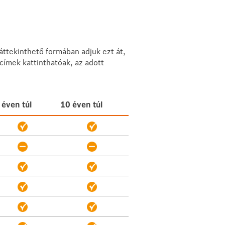
ttekinthető formában adjuk ezt át,
ímek kattinthatóak, az adott
 éven túl
10 éven túl