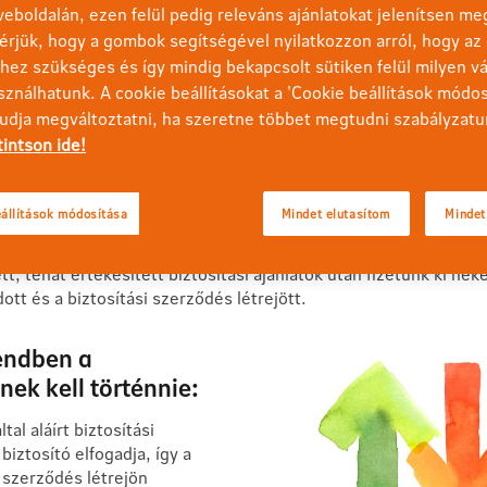
eboldalán, ezen felül pedig releváns ajánlatokat jelenítsen me
érjük, hogy a gombok segítségével nyilatkozzon arról, hogy az 
ez szükséges és így mindig bekapcsolt sütiken felül milyen vá
sználhatunk. A cookie beállításokat a 'Cookie beállítások módo
tudja megváltoztatni, ha szeretne többet megtudni szabályzatu
tintson ide!
Csatlakozz az Értékesítési Hálózatunkhoz!
Motivációs elemeink
Szerz
állítások módosítása
Mindet elutasítom
Mindet
ik legfontosabb eleme a Szerzési jutalék.
Ez egy olyan egyszeri
ett, tehát értékesített biztosítási ajánlatok után fizetünk ki ne
dott és a biztosítási szerződés létrejött.
endben a
ek kell történnie:
ltal aláírt biztosítási
 biztosító elfogadja, így a
i szerződés létrejön