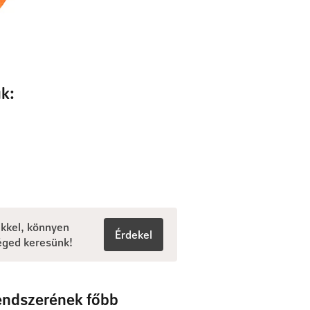
ák:
ekkel, könnyen
Érdekel
éged keresünk!
rendszerének főbb