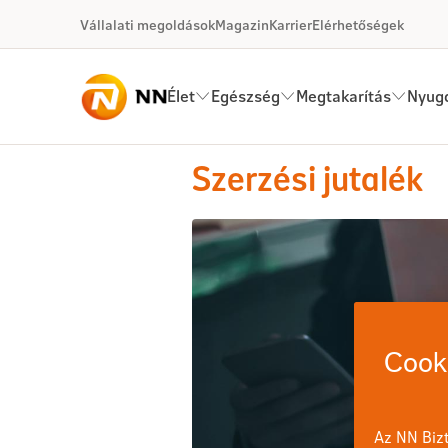
Ugrás a fő tartalomhoz
Vállalati megoldások
Magazin
Karrier
Elérhetőségek
Élet
Egészség
Megtakarítás
Nyugd
Szerzési jutalék - Motivációs 
Szerzési jutalék
Cooki
Az NN Bizt