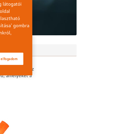
g látogatói
oldal
lasztható
sítása' gombra
nkról,
ési jutalék
 elfogadom
 jutalék, amit az
ked, amelyeket a