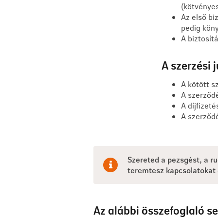
(kötvénye
Az első biz
pedig köny
A biztosítá
A szerzési 
A kötött s
A szerződé
A díjfizet
A szerződé
Szereted a pezsgést, a r
teremtesz kapcsolatokat 
Az alábbi összefoglaló s