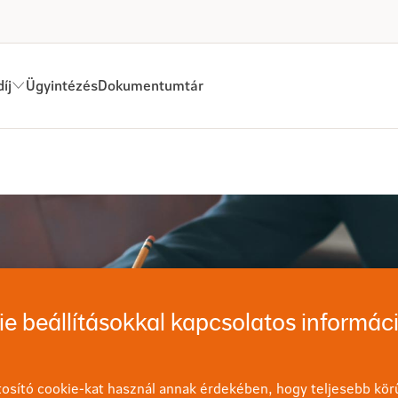
íj
Ügyintézés
Dokumentumtár
elemeink az Értékesítési Hálóz
e beállításokkal kapcsolatos informác
osító cookie-kat használ annak érdekében, hogy teljesebb körű