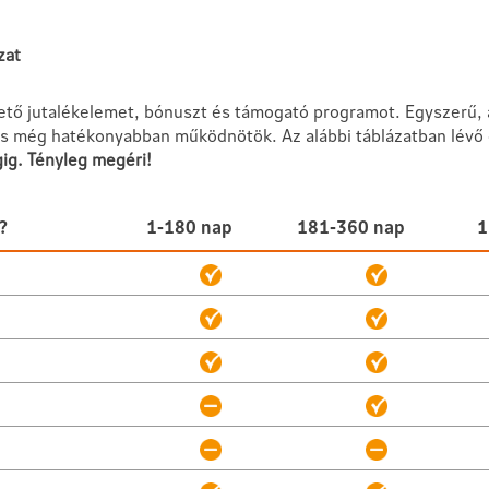
zat
tő jutalékelemet, bónuszt és támogató programot. Egyszerű, á
s még hatékonyabban működnötök. Az alábbi táblázatban lévő c
gig. Tényleg megéri!
?
1-180 nap
181-360 nap
1