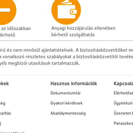
Anyagi hozzájárulás ellenében
 az időszakban
kérhető szolgáltatás
lérhető
örű és nem minősül ajánlattételnek. A biztosításközvetítőket me
a vonatkozó részletes szabályokat a biztosításközvetítői tevé
gyéb megbízói utasítások tartalmazzák.
ékek
Hasznos információk
Kapcsol
Dokumentumtár
Elérhetős
ség
Gyakori kérdések
Ügyintézé
arítás
Akadálymentesség
Üzenetet 
j
Panaszkez