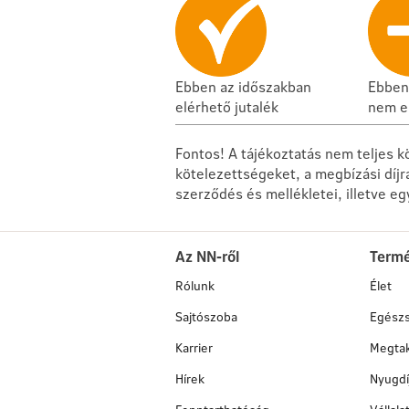
Ebben az időszakban
Ebben
elérhető jutalék
nem e
Fontos! A tájékoztatás nem teljes k
kötelezettségeket, a megbízási díjr
szerződés és mellékletei, illetve e
Az NN-ről
Term
Rólunk
Élet
Sajtószoba
Egész
Karrier
Megtak
Hírek
Nyugdí