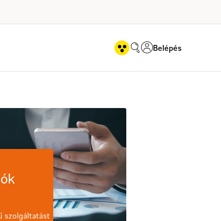
Belépés
atban
iók
 szolgáltatást