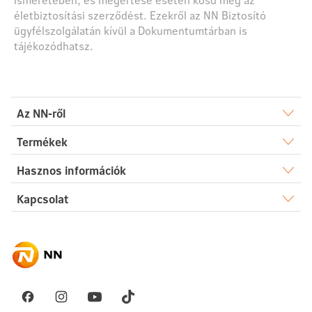
életbiztosítási szerződést. Ezekről az NN Biztosító
ügyfélszolgálatán kívül a Dokumentumtárban is
tájékozódhatsz.
Az NN-ről
Rólunk
Termékek
Élet
Hasznos információk
Sajtószoba
Dokumentumtár
Kapcsolat
Egészség
Karrier
Elérhetőségek
Gyakori kérdések
Megtakarítás
Hírek
Ügyintézés
Akadálymentesség
Nyugdíj
Fenntarthatóság
Üzenetet küldök
Vállalati megoldások
Pénzügyi navigátor