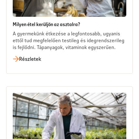
Milyen étel kerüljön az asztalra?
A gyermekünk étkezése a legfontosabb, ugyanis
ettől tud megfelelően testileg és idegrendszerileg
is fejlődni. Tápanyagok, vitaminok egyszerűen.
Részletek