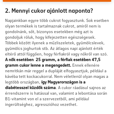
2. Mennyi cukor ajánlott naponta?
Napjainkban egyre több cukrot fogyasztunk. Sok esetben
olyan termékek is tartalmaznak cukrot, amiről nem is
gondolnánk, sőt, bizonyos esetekben még azt is
gondoljuk róluk, hogy kifejezetten egészségesek.
Többek között ilyenek a műzliszeletek, gyümölcslevek,
gyümölcs joghurtok stb. Az átlagos napi ajánlott érték
eltérő attól függően, hogy férfiakról vagy nőkről van szó.
A nők esetében 25 gramm, a férfiak esetében 47,5
gramm cukor lenne a megengedett.
Ennek ellenére
nemritkán már reggel a dupláját elfogyasztjuk, például a
kávéba tett kockacukorral. Nem véletlenül olyan magas a
legtöbb országban,
így Magyarországon is a
diabétesszel küzdők száma
. A cukor ráadásul sajnos az
érrendszerre is hatással van, valamint a lebontása során
B1-vitamint von el a szervezetből, ami például
ingerültséghez, agresszióhoz vezethet.