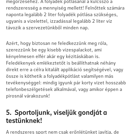
megőrzéséhez. A folyadék pótlásánál a kulcsszó a
rendszeresség a mennyiség mellett! Felnőttek számára
naponta legalább 2 liter folyadék pótlása szükséges,
ugyanis a vizelettel, izzadással legalább 2 liter víz
távozik a szervezetünkből minden nap.
Azért, hogy biztosan ne feledkezzünk meg róla,
szerezzünk be egy kisebb vizespalackot, ami
kényelmesen elfér akár egy kézitáskában is.
Feledékenyek emlékeztetőt is beállíthatnak néhány
direkt erre a célra kitalált applikáció segítségével, vagy
össze is köthetik a folyadékpótlást valamilyen más
tevékenységgel: mindig igyunk pár korty vizet hosszabb
telefonbeszélgetések alkalmával, vagy amikor éppen a
pirosnál várakozunk!
5. Sportoljunk, viseljük gondját a
testünknek!
A rendszeres sport nem csak erőnlétünket javítja, de