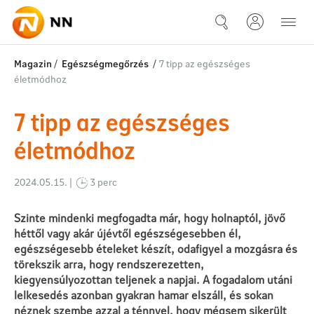
Ugrás a fő tartalomhoz
7 tipp az egészséges életmód
Magazin
/
Egészségmegőrzés
/
7 tipp az egészséges
életmódhoz
7 tipp az egészséges
életmódhoz
2024.05.15. |
3 perc
Szinte mindenki megfogadta már, hogy holnaptól, jövő
héttől vagy akár újévtől egészségesebben él,
egészségesebb ételeket készít, odafigyel a mozgásra és
törekszik arra, hogy rendszerezetten,
kiegyensúlyozottan teljenek a napjai. A fogadalom utáni
lelkesedés azonban gyakran hamar elszáll, és sokan
néznek szembe azzal a ténnyel, hogy mégsem sikerült