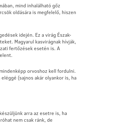
ában, mind inhalálható gőz
csök oldására is megfelelő, hiszen
egedések idején. Ez a virág Észak-
eket. Magyarul kasvirágnak hívják,
ati fertőzések esetén is. A
jelent.
indenképp orvoshoz kell fordulni.
léggé (sajnos akár olyankor is, ha
készüljünk arra az esetre is, ha
 róhat nem csak ránk, de