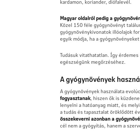
kardamon, koriander, diófalevél.
Magyar oldalról pedig a gyógynövén
Közel 150 féle gyógynövényt találun
gyógynövénykivonatok illóolajok fo
egyik módja, ha a gyógynövényeket
Tudásuk vitathatatlan. Így érdemes
egészségünk megőrzéséhez.
A gyógynövények haszná
A gyógynövények használata evolúc
fogyasztanak
, hiszen ők is küzden
lenyelni a hatóanyag miatt, és mely
a tudás és tapasztalat öröklődött 
összekeverni azonban a gyógynövé
cél nem a gyógyítás, hanem a szerv