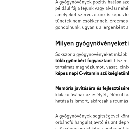
A gyógynövények pozitív hatása az
például fáj a fejünk vagy alvási n
amelyeket szervezetünk is képes l
tünetek nem csökkennek, érdemes m
gondolnunk, ugyanis allergénként all
Milyen gyógynövényeket 
Sokszor a gyógynövényeket inkább
több gyömbért fogyasztani
, hiszen
tartalmaz magnéziumot, vasat, cinket
képes napi C-vitamin szükségletünk
Memória javítására és fejlesztésére
kialakulásának az esélyét, élénkíti 
hatása is ismert, akárcsak a reumás
A gyógynövények segítségével könny
orbáncfű hangulatjavító és antidep
szükséges pszichiáter segítségét is