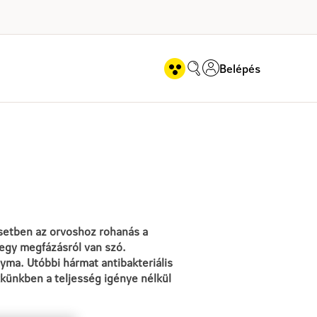
Belépés
egőrzés - Magazin
setben az orvoshoz rohanás a
 egy megfázásról van szó.
yma. Utóbbi hármat antibakteriális
kkünkben a teljesség igénye nélkül