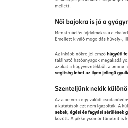
mellett.
Női bajokra is jó a gyóg
Menstruációs fájdalmakra a cickafar
Emellett kiváló megoldás hüvely-, i
Az inkább nőkre jellemző
húgyúti fe
található hatóanyagok megakadályoz
azokat a húgyvezetékből, a benne l
segítség lehet az ilyen jellegű gyu
Szenteljünk nekik különös
Az aloe vera egy valódi csodanövény
a kutatások ezt nem igazolták. A kü
sebek, égési és fagyási sérülések 
között. A pikkelysömör tüneteit is 