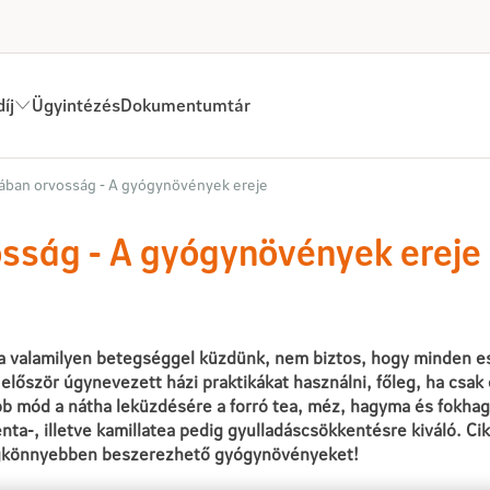
íj
Ügyintézés
Dokumentumtár
ynövények ereje - Egészségm
ában orvosság - A gyógynövények ereje
sság - A gyógynövények ereje
ha valamilyen betegséggel küzdünk, nem biztos, hogy minden e
lőször úgynevezett házi praktikákat használni, főleg, ha csak
bb mód a nátha leküzdésére a forró tea, méz, hagyma és fokhag
nta-, illetve kamillatea pedig gyulladáscsökkentésre kiváló. Ci
egkönnyebben beszerezhető gyógynövényeket!