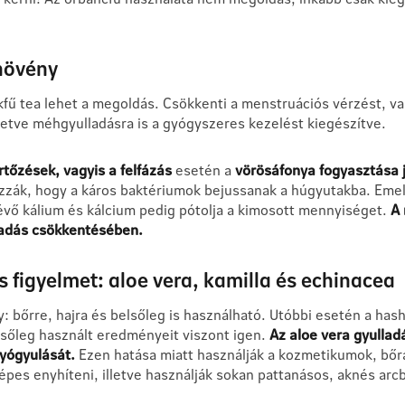
ynövény
kfű tea lehet a megoldás. Csökkenti a menstruációs vérzést, va
lletve méhgyulladásra is a gyógyszeres kezelést kiegészítve.
rtőzések, vagyis a felfázás
esetén a
vörösáfonya fogyasztása 
zák, hogy a káros baktériumok bejussanak a húgyutakba. Emell
évő kálium és kálcium pedig pótolja a kimosott mennyiséget.
A 
lladás csökkentésében.
 figyelmet: aloe vera, kamilla és echinacea
: bőrre, hajra és belsőleg is használható. Utóbbi esetén a has
lsőleg használt eredményeit viszont igen.
Az aloe vera gyullad
gyógyulását.
Ezen hatása miatt használják a kozmetikumok, bő
képes enyhíteni, illetve használják sokan pattanásos, aknés arc