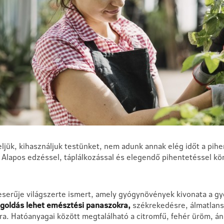
eljük, kihasználjuk testünket, nem adunk annak elég időt a pih
. Alapos edzéssel, táplálkozással és elegendő pihentetéssel kö
erűje világszerte ismert, amely gyógynövények kivonata a gyo
goldás lehet emésztési panaszokra,
székrekedésre, álmatlan
a. Hatóanyagai között megtalálható a citromfű, fehér üröm, áni