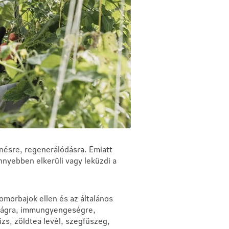
enésre, regenerálódásra. Emiatt
nnyebben elkerüli vagy leküzdi a
morbajok ellen és az általános
ságra, immungyengeségre,
zs, zöldtea levél, szegfűszeg,