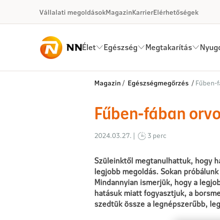
Ugrás a fő tartalomhoz
Vállalati megoldások
Magazin
Karrier
Elérhetőségek
Élet
Egészség
Megtakarítás
Nyugd
Fűben-fában orvosság- A gyóg
Magazin
/
Egészségmegőrzés
/
Fűben-f
Fűben-fában orvo
2024.03.27. |
3 perc
Szüleinktől megtanulhattuk, hogy 
legjobb megoldás. Sokan próbálunk e
Mindannyian ismerjük, hogy a legjo
hatásuk miatt fogyasztjuk, a borsme
szedtük össze a legnépszerűbb, l