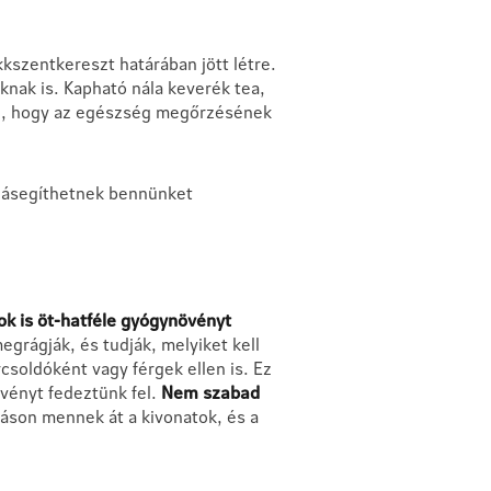
szentkereszt határában jött létre.
oknak is. Kapható nála keverék tea,
isz, hogy az egészség megőrzésének
zzásegíthetnek bennünket
ok is öt-hatféle gyógynövényt
grágják, és tudják, melyiket kell
csoldóként vagy férgek ellen is. Ez
övényt fedeztünk fel.
Nem szabad
táson mennek át a kivonatok, és a