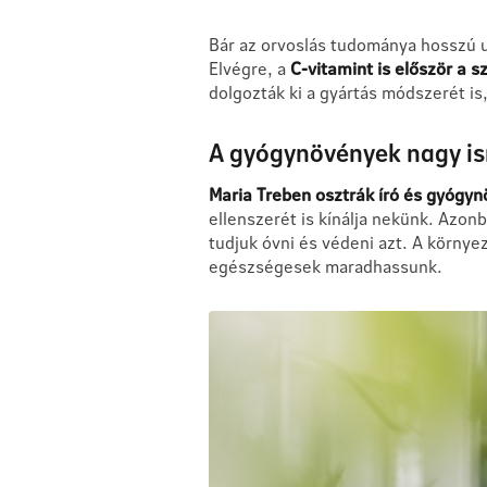
Bár az orvoslás tudománya hosszú ut
Elvégre, a
C-vitamint is először a s
dolgozták ki a gyártás módszerét is
A gyógynövények nagy i
Maria Treben osztrák író és gyógy
ellenszerét is kínálja nekünk. Azon
tudjuk óvni és védeni azt. A környe
egészségesek maradhassunk.