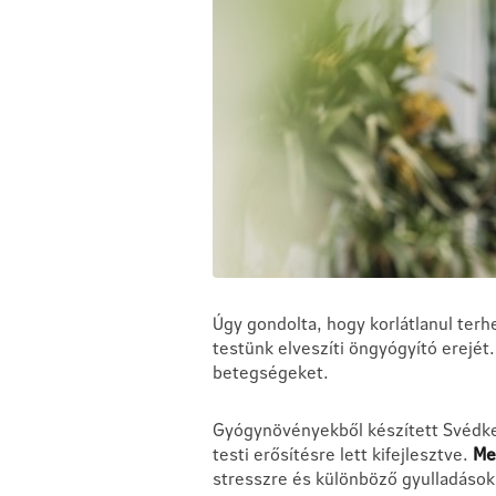
Úgy gondolta, hogy korlátlanul terh
testünk elveszíti öngyógyító erejét
betegségeket.
Gyógynövényekből készített Svédkes
testi erősítésre lett kifejlesztve.
Me
stresszre és különböző gyulladásokr