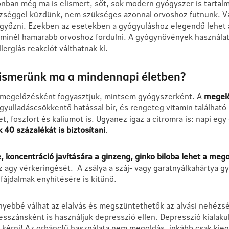
onban még ma is elismert, sőt, sok modern gyógyszer is tarta
ehézséggel küzdünk, nem szükséges azonnal orvoshoz futnunk. V
egyőzni. Ezekben az esetekben a gyógyuláshoz elegendő lehet 
inél hamarabb orvoshoz fordulni. A gyógynövények használatá
ergiás reakciót válthatnak ki.
ismerünk ma a mindennapi életben?
 megelőzésként fogyasztjuk, mintsem gyógyszerként. A
megelő
 gyulladáscsökkentő hatással bír, és rengeteg vitamin találha
, foszfort és kaliumot is. Ugyanez igaz a citromra is: napi egy
 40 százalékát is biztosítani
.
, koncentráció javítására a ginzeng, ginko biloba lehet a meg
az agy vérkeringését. A zsálya a száj- vagy garatnyálkahártya g
 fájdalmak enyhítésére is kitűnő.
ebbé válhat az elalvás és megszüntethetők az alvási nehézség
resszánsként is használjuk depresszió ellen. Depresszió kiala
 kérni! Az orbáncfű használata nem megoldás, inkább csak kieg