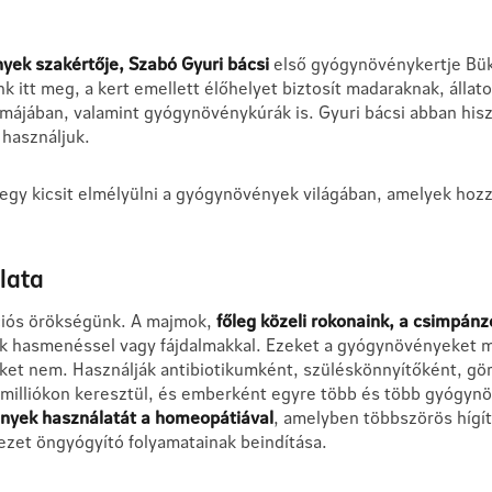
yek szakértője, Szabó Gyuri bácsi
első gyógynövénykertje Bükk
k itt meg, a kert emellett élőhelyet biztosít madaraknak, állat
rmájában, valamint gyógynövénykúrák is. Gyuri bácsi abban h
 használjuk.
 egy kicsit elmélyülni a gyógynövények világában, amelyek ho
lata
iós örökségünk. A majmok,
főleg közeli rokonaink, a csimpánz
ek hasmenéssel vagy fájdalmakkal. Ezeket a gyógynövényeket me
iket nem. Használják antibiotikumként, szüléskönnyítőként, gör
évmilliókon keresztül, és emberként egyre több és több gyógyn
nyek használatát a homeopátiával
, amelyben többszörös hígí
ezet öngyógyító folyamatainak beindítása.