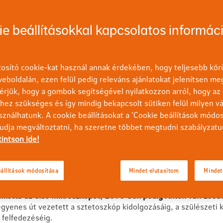
kapcsolatos megoldásainkat!
e beállításokkal kapcsolatos informác
ése
osító cookie-kat használ annak érdekében, hogy teljesebb körű
eboldalán, ezen felül pedig releváns ajánlatokat jelenítsen me
ben hatalmas fejlődésen ment át
. Korábban az orvoslást az 
érjük, hogy a gombok segítségével nyilatkozzon arról, hogy az 
tegy tisztítókúraként használták ezt a technikát.
ez szükséges és így mindig bekapcsolt sütiken felül milyen vá
sználhatunk. A cookie beállításokat a 'Cookie beállítások módo
estnedv egyensúlya miatt vagyunk egészségesek.
Ha ezek közül
tudja megváltoztatni, ha szeretne többet megtudni szabályzatu
l kevés lesz szervezetünkben, akkor kialakul a betegség. Amulet
tintson ide!
tve tisztítókúrák használatát. Sajnos azonban sokszor mérgező 
 a petróleum használata is elismert gyógymód volt például, pe
állítások módosítása
Mindet elutasítom
Mindet
kotta az első mikroszkópot
,
1670-ben pedig Anton van Leeuwe
yenes út vezetett a sztetoszkóp kidolgozásáig, a szülészeti ké
 felfedezéséig.