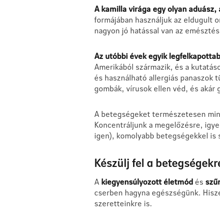
A kamilla virága egy olyan aduász
formájában használjuk az eldugult 
nagyon jó hatással van az emészté
Az utóbbi évek egyik legfelkapott
Amerikából származik, és a kutatás
és használható allergiás panaszok 
gombák, vírusok ellen véd, és akár
A betegségeket természetesen mind
Koncentráljunk a megelőzésre, igy
igen), komolyabb betegségekkel is
Készülj fel a betegségekre
A
kiegyensúlyozott életmód
és
szű
cserben hagyna egészségünk. Hiszen
szeretteinkre is.