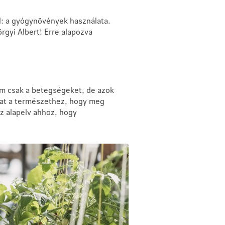
al: a gyógynövények használata.
rgyi Albert! Erre alapozva
em csak a betegségeket, de azok
utat a természethez, hogy meg
az alapelv ahhoz, hogy