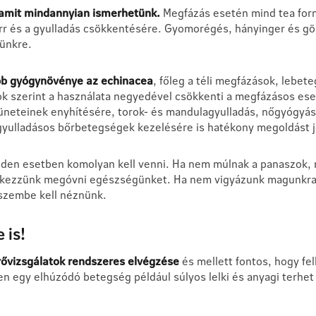
, amit mindannyian ismerhetünk.
Megfázás esetén mind tea form
orr és a gyulladás csökkentésére. Gyomorégés, hányinger és gör
sünkre.
abb gyógynövénye az echinacea
, főleg a téli megfázások, lebet
ok szerint a használata negyedével csökkenti a megfázásos eset
tüneteinek enyhítésére, torok- és mandulagyulladás, nőgyógyász
 gyulladásos bőrbetegségek kezelésére is hatékony megoldást 
en esetben komolyan kell venni. Ha nem múlnak a panaszok, m
ekezzünk megóvni egészségünket. Ha nem vigyázunk magunkra e
 szembe kell néznünk.
 is!
rővizsgálatok rendszeres elvégzése
és mellett fontos, hogy fel
 egy elhúzódó betegség például súlyos lelki és anyagi terhet