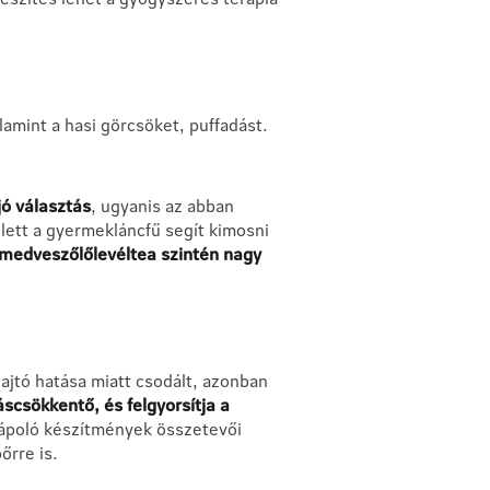
lamint a hasi görcsöket, puffadást.
jó választás
, ugyanis az abban
ett a gyermekláncfű segít kimosni
medveszőlőlevéltea szintén nagy
hajtó hatása miatt csodált, azonban
áscsökkentő, és felgyorsítja a
rápoló készítmények összetevői
bőrre is.