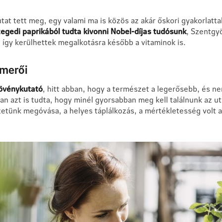
at tett meg, egy valami ma is közös az akár őskori gyakorlatt
zegedi paprikából tudta kivonni Nobel-díjas tudósunk
, Szentgyö
, így kerülhettek megalkotásra később a vitaminok is.
smerői
növénykutató
, hitt abban, hogy a természet a legerősebb, és n
ban azt is tudta, hogy minél gyorsabban meg kell találnunk az 
zetünk megóvása, a helyes táplálkozás, a mértékletesség volt 