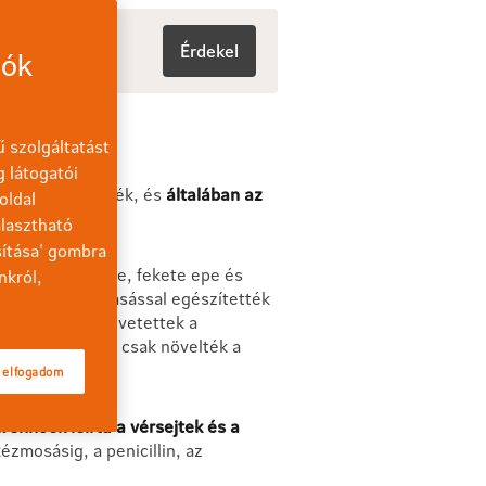
Érdekel
iók
 szolgáltatást
g látogatói
egyházak végezték, és
általában az
oldal
lasztható
sítása' gombra
 (vér, sárga epe, fekete epe és
nkról,
tekkel és ráolvasással egészítették
anyagokat is bevetettek a
dig ezek inkább csak növelték a
 elfogadom
nhoek leírta a vérsejtek és a
zmosásig, a penicillin, az