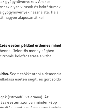
lmaz gyógynövényeket. Amikor
annak olyan vírusok és baktériumok,
a gyógynövények használata. Ha a
t nagyon alaposan át kell
zés esetén például érdemes minél
tó benne. Jelentős mennyiségben
 citromlé belefacsarása a vízbe
oldás.
Segít csökkenteni a demencia
yulladása esetén segít, és görcsoldó
ek (citromfű, valeriana). Az
kulása esetén azonban mindenképp
észítés lehet a gyógyszeres terápia