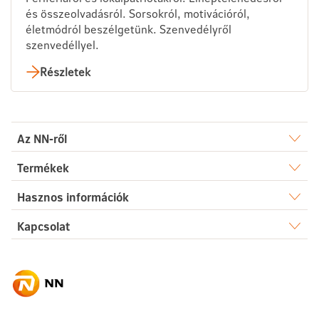
és összeolvadásról. Sorsokról, motivációról,
életmódról beszélgetünk. Szenvedélyről
szenvedéllyel.
Részletek
Az NN-ről
Rólunk
Termékek
Élet
Hasznos információk
Sajtószoba
Dokumentumtár
Kapcsolat
Egészség
Karrier
Elérhetőségek
Gyakori kérdések
Megtakarítás
Hírek
Ügyintézés
Akadálymentesség
Nyugdíj
Fenntarthatóság
Üzenetet küldök
Vállalati megoldások