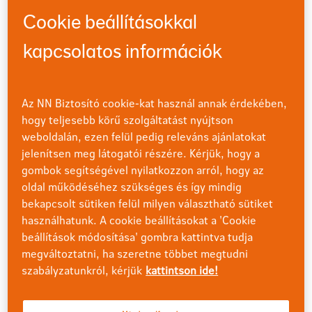
mennyi az ember önrésze? Miért köt biztosítást a hívő, aki
a gondviselésben hisz? Mennyire reality show-k a az utcai
Cookie beállításokkal
futóversenyek?
kapcsolatos információk
Vendég:
Makai Viktória (református hívő ultrafutó),
Gergely Lőw (katolikus pap) és TÓTH SZABOLCS
(buddhista tanokat követő szitárművész, futó).
Az NN Biztosító cookie-kat használ annak érdekében,
hogy teljesebb körű szolgáltatást nyújtson
weboldalán, ezen felül pedig releváns ajánlatokat
Házigazda:
SIMONYI BALÁZS.
jelenítsen meg látogatói részére. Kérjük, hogy a
gombok segítségével nyilatkozzon arról, hogy az
Podcast nemcsak futóknak, nemcsak futásról.
oldal működéséhez szükséges és így mindig
bekapcsolt sütiken felül milyen választható sütiket
használhatunk. A cookie beállításokat a 'Cookie
beállítások módosítása' gombra kattintva tudja
megváltoztatni, ha szeretne többet megtudni
szabályzatunkról, kérjük
kattintson ide!