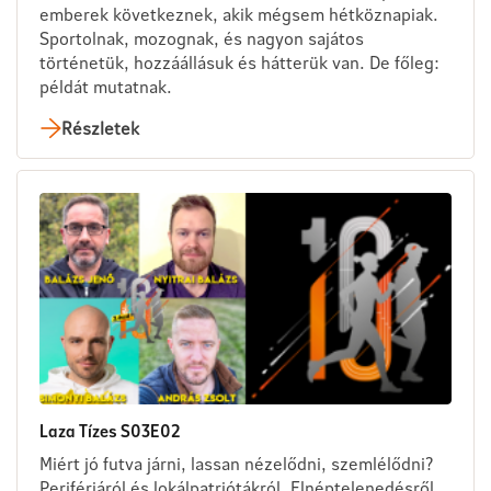
emberek következnek, akik mégsem hétköznapiak.
Sportolnak, mozognak, és nagyon sajátos
történetük, hozzáállásuk és hátterük van. De főleg:
példát mutatnak.
Részletek
Laza Tízes S03E02
Miért jó futva járni, lassan nézelődni, szemlélődni?
Perifériáról és lokálpatriótákról. Elnéptelenedésről