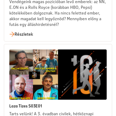
Vendégeink magas pozícióban levő emberek: az NN,
E.ON és a Rolls Royce (korábban HBO, Pepsi)
kötelékében dolgoznak. Ha nincs feletted ember,
akkor magadat kell legyőznöd? Mennyiben előny a
futás egy álláshirdetésnél?
Részletek
Laza Tízes S03E01
Tarts velünk! A 3. évadban civilek, hétköznapi