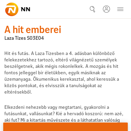
Ugrás a fő tartalomhoz
Laza Tízes S03E04 - A hit emb
A hit emberei
Laza Tízes S03E04
Hit és futás. A Laza Tízesben a 4. adásban különböző
felekezetekhez tartozó, eltérő világnézetű személyek
beszélgetnek, akik mégis rokonlelkek. A mozgás és hit
fontos jelleggel bír életükben, egyik másiknak az
üzemanyaga. Ökumenikus kerekasztal, ahol keressük a
közös pontokat, és elvisszük a tanulságokat az
eltérésekből.
Elkezdeni nehezebb vagy megtartani, gyakorolni a
futásunkat, vallásunkat? Kié a hervadó koszorú: nem azé,
aki fut? Mi a kitartás művészete és a láthatatlan valóság
megragadása? Mennyire irányítja a futást az isten, és