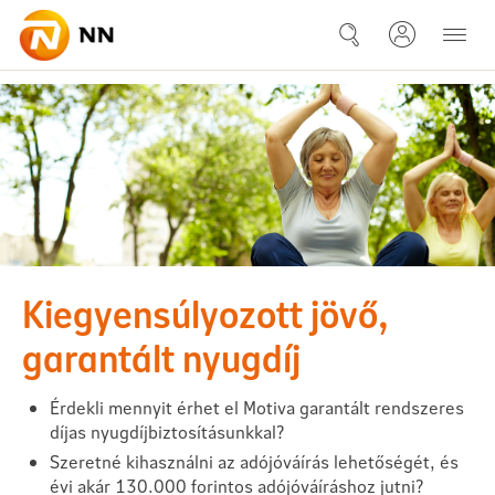
Ugrás a fő tartalomhoz
Kérdések és válaszok - Motiva 
Kiegyensúlyozott jövő,
garantált nyugdíj
Érdekli mennyit érhet el Motiva garantált rendszeres
díjas nyugdíjbiztosításunkkal?
Szeretné kihasználni az adójóváírás lehetőségét, és
évi akár 130.000 forintos adójóváíráshoz jutni?