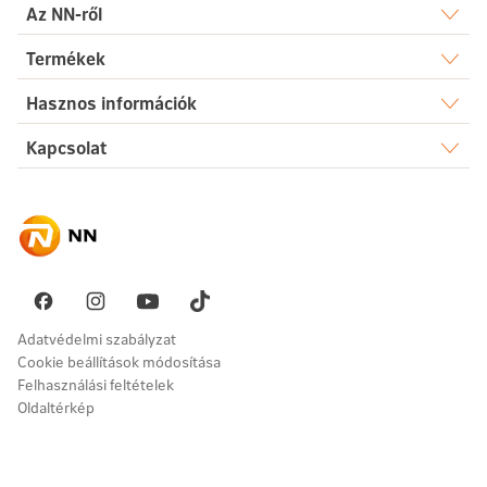
Az NN-ről
Rólunk
Termékek
Élet
Hasznos információk
Sajtószoba
Dokumentumtár
Kapcsolat
Egészség
Karrier
Elérhetőségek
Gyakori kérdések
Megtakarítás
Hírek
Ügyintézés
Akadálymentesség
Nyugdíj
Fenntarthatóság
Üzenetet küldök
Vállalati megoldások
Pénzügyi navigátor
Panaszkezelés
Adatvédelmi szabályzat
Cookie beállítások módosítása
Felhasználási feltételek
Oldaltérkép