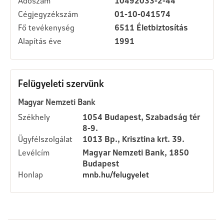
Adószám
10492033-2-44
Cégjegyzékszám
01-10-041574
Fő tevékenység
6511 Életbiztosítás
Alapítás éve
1991
Felügyeleti szervünk
Magyar Nemzeti Bank
Székhely
1054 Budapest, Szabadság tér
8-9.
Ügyfélszolgálat
1013 Bp., Krisztina krt. 39.
Levélcím
Magyar Nemzeti Bank, 1850
Budapest
Honlap
mnb.hu/felugyelet