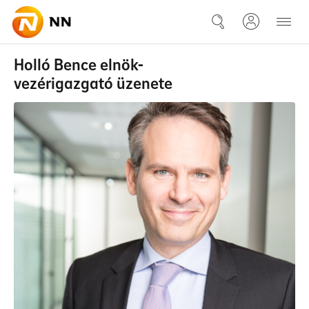
Ugrás a fő tartalomhoz
Stratégiánk
Holló Bence elnök-
vezérigazgató üzenete