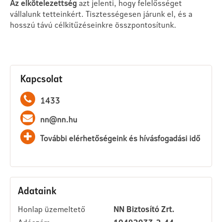
Az elkötelezettség
azt jelenti, hogy felelősséget
vállalunk tetteinkért. Tisztességesen járunk el, és a
hosszú távú célkitűzéseinkre összpontosítunk.
Kapcsolat
1433
nn@nn.hu
További elérhetőségeink és hívásfogadási idő
Adataink
Honlap üzemeltető
NN Biztosító Zrt.