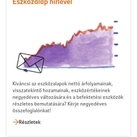
Eszközalap hírlevél
Kíváncsi az eszközalapok nettó árfolyamainak,
visszatekintő hozamainak, eszközértékeinek
negyedéves változására és a befektetési eszközök
részletes bemutatására? Kérje negyedéves
összefoglalónkat!
Részletek