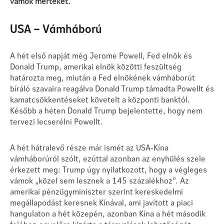
vámok mértékét.
USA – Vámháború
A hét első napját még Jerome Powell, Fed elnök és
Donald Trump, amerikai elnök közötti feszültség
határozta meg, miután a Fed elnökének vámháborút
bíráló szavaira reagálva Donald Trump támadta Powellt és
kamatcsökkentéseket követelt a központi banktól.
Később a héten Donald Trump bejelentette, hogy nem
tervezi lecserélni Powellt.
A hét hátralevő része már ismét az USA-Kína
vámháborúról szólt, ezúttal azonban az enyhülés szele
érkezett meg: Trump úgy nyilatkozott, hogy a végleges
vámok „közel sem lesznek a 145 százalékhoz”. Az
amerikai pénzügyminiszter szerint kereskedelmi
megállapodást keresnek Kínával, ami javított a piaci
hangulaton a hét közepén, azonban Kína a hét második