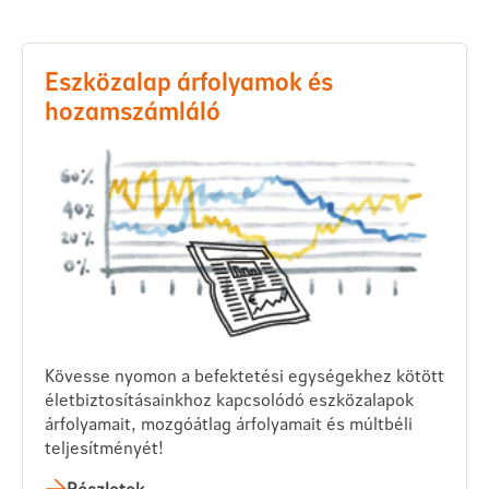
Eszközalap árfolyamok és
hozamszámláló
Kövesse nyomon a befektetési egységekhez kötött
életbiztosításainkhoz kapcsolódó eszközalapok
árfolyamait, mozgóátlag árfolyamait és múltbéli
teljesítményét!
Részletek