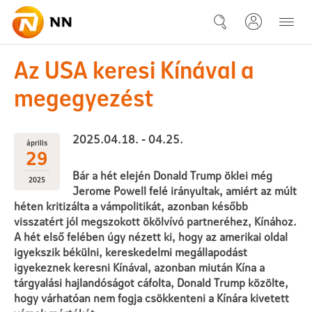
Ugrás a fő tartalomhoz
2025-04-18- 04-25 Az USA ker
Az USA keresi Kínával a
megegyezést
2025.04.18. - 04.25.
április
29
Bár a hét elején Donald Trump öklei még
2025
Jerome Powell felé irányultak, amiért az múlt
héten kritizálta a vámpolitikát, azonban később
visszatért jól megszokott ökölvívó partneréhez, Kínához.
A hét első felében úgy nézett ki, hogy az amerikai oldal
igyekszik békülni, kereskedelmi megállapodást
igyekeznek keresni Kínával, azonban miután Kína a
tárgyalási hajlandóságot cáfolta, Donald Trump közölte,
hogy várhatóan nem fogja csökkenteni a Kínára kivetett