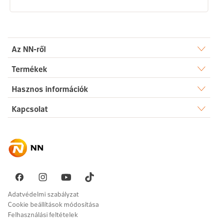
Az NN-ről
Rólunk
Termékek
Élet
Hasznos információk
Sajtószoba
Dokumentumtár
Kapcsolat
Egészség
Karrier
Elérhetőségek
Gyakori kérdések
Megtakarítás
Hírek
Ügyintézés
Akadálymentesség
Nyugdíj
Fenntarthatóság
Üzenetet küldök
Vállalati megoldások
Pénzügyi navigátor
Panaszkezelés
Adatvédelmi szabályzat
Cookie beállítások módosítása
Felhasználási feltételek