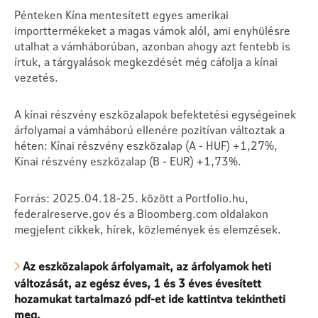
Pénteken Kína mentesített egyes amerikai
importtermékeket a magas vámok alól, ami enyhülésre
utalhat a vámháborúban, azonban ahogy azt fentebb is
írtuk, a tárgyalások megkezdését még cáfolja a kínai
vezetés.
A kínai részvény eszközalapok befektetési egységeinek
árfolyamai a vámháború ellenére pozitívan változtak a
héten: Kínai részvény eszközalap (A - HUF) +1,27%,
Kínai részvény eszközalap (B - EUR) +1,73%.
Forrás: 2025.04.18-25. között a Portfolio.hu,
federalreserve.gov és a Bloomberg.com oldalakon
megjelent cikkek, hírek, közlemények és elemzések.
Az eszközalapok árfolyamait, az árfolyamok heti
változását, az egész éves, 1 és 3 éves évesített
hozamukat tartalmazó pdf-et ide kattintva tekintheti
meg.