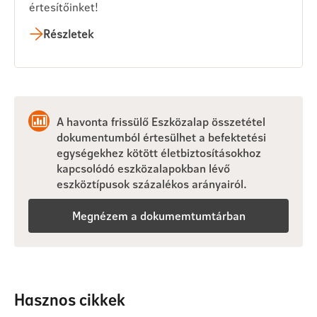
értesítőinket!
Részletek
A havonta frissülő Eszközalap összetétel
dokumentumból értesülhet a befektetési
egységekhez kötött életbiztosításokhoz
kapcsolódó eszközalapokban lévő
eszköztípusok százalékos arányairól.
Megnézem a dokumemtumtárban
Hasznos cikkek