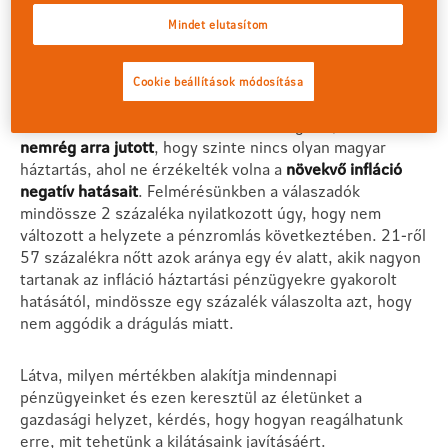
is.
Mindet elutasítom
Az infláció komoly kihívások elé állítja a
háztartásokat
Cookie beállítások módosítása
Ezzel szemben az infláció hatásait vizsgálva, az
NN
nemrég arra jutott
, hogy szinte nincs olyan magyar
háztartás, ahol ne érzékelték volna a
növekvő infláció
negatív hatásait
. Felmérésünkben a válaszadók
mindössze 2 százaléka nyilatkozott úgy, hogy nem
változott a helyzete a pénzromlás következtében. 21-ről
57 százalékra nőtt azok aránya egy év alatt, akik nagyon
tartanak az infláció háztartási pénzügyekre gyakorolt
hatásától, mindössze egy százalék válaszolta azt, hogy
nem aggódik a drágulás miatt.
Látva, milyen mértékben alakítja mindennapi
pénzügyeinket és ezen keresztül az életünket a
gazdasági helyzet, kérdés, hogy hogyan reagálhatunk
erre, mit tehetünk a kilátásaink javításáért.