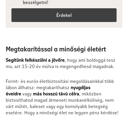
beszélgetni!
Érdekel
Megtakarítással a minőségi életért
Segítünk felkészülni a jövőre
, hogy ami boldoggá tesz
ma, azt 15-20 év múlva is megengedhesd magadnak.
Forint- és eurós életbiztosítási megoldásainkkal több
lábon állhatsz: megtakaríthatsz
nyugdíjas
éveidre
vagy
más hosszú távú célra
, miközben
biztosíthatod magad átmeneti munkanélküliség, nem
várt műtét, baleset vagy egy komolyabb betegség
esetére. Hogy a minőségi élet ne legyen pénz kérdése!