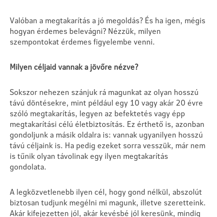
Valóban a megtakarítás a jó megoldás? És ha igen, mégis
hogyan érdemes belevágni? Nézzük, milyen
szempontokat érdemes figyelembe venni.
Milyen céljaid vannak a jövőre nézve?
Sokszor nehezen szánjuk rá magunkat az olyan hosszú
távú döntésekre, mint például egy 10 vagy akár 20 évre
szóló megtakarítás, legyen az befektetés vagy épp
megtakarítási célú életbiztosítás. Ez érthető is, azonban
gondoljunk a másik oldalra is: vannak ugyanilyen hosszú
távú céljaink is. Ha pedig ezeket sorra vesszük, már nem
is tűnik olyan távolinak egy ilyen megtakarítás
gondolata.
A legközvetlenebb ilyen cél, hogy gond nélkül, abszolút
biztosan tudjunk megélni mi magunk, illetve szeretteink.
Akár kifejezetten jól, akár kevésbé jól keresünk, mindig