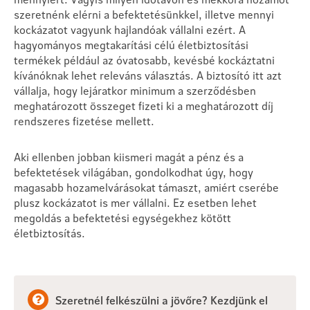
szeretnénk elérni a befektetésünkkel, illetve mennyi
kockázatot vagyunk hajlandóak vállalni ezért. A
hagyományos megtakarítási célú életbiztosítási
termékek például az óvatosabb, kevésbé kockáztatni
kívánóknak lehet releváns választás. A biztosító itt azt
vállalja, hogy lejáratkor minimum a szerződésben
meghatározott összeget fizeti ki a meghatározott díj
rendszeres fizetése mellett.
Aki ellenben jobban kiismeri magát a pénz és a
befektetések világában, gondolkodhat úgy, hogy
magasabb hozamelvárásokat támaszt, amiért cserébe
plusz kockázatot is mer vállalni. Ez esetben lehet
megoldás a befektetési egységekhez kötött
életbiztosítás.
Szeretnél felkészülni a jövőre? Kezdjünk el