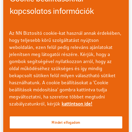
kapcsolatos információk
Az NN Biztosító cookie-kat használ annak érdekében,
Minél inkább biztonságban tudhatjuk saját, illetve
hogy teljesebb körű szolgáltatást nyújtson
szeretteink megélhetését, annál kevésbé kell tartanunk
weboldalán, ezen felül pedig releváns ajánlatokat
attól, hogy egy váratlan helyzet miatt veszélybe kerül
jelenítsen meg látogatói részére. Kérjük, hogy a
lakhatásunk és egzisztenciánk. Ez rengeteg stressztől
gombok segítségével nyilatkozzon arról, hogy az
kímél meg minket, hiszen ahogy a Longevity kutatásból
oldal működéséhez szükséges és így mindig
is kiderül: az anyagiak jelentik a legfőbb stresszforrást a
bekapcsolt sütiken felül milyen választható sütiket
magyarok számára. Emellett, ha megengedhetünk
használhatunk. A cookie beállításokat a 'Cookie
magunknak olyan kisebb-nagyobb luxusokat, mint a
beállítások módosítása' gombra kattintva tudja
hobbijainknak való hódolás, utazás, étterem, masszázs
megváltoztatni, ha szeretne többet megtudni
és egyebek élvezete, annál kiegyensúlyozottabbak
szabályzatunkról, kérjük
kattintson ide!
lehetünk a mindennapokban.
Mindez nagyban befolyásolja a mindenkori mentális
Mindet elfogadom
egészségünket, ezen keresztül pedig fizikai jóllétünket