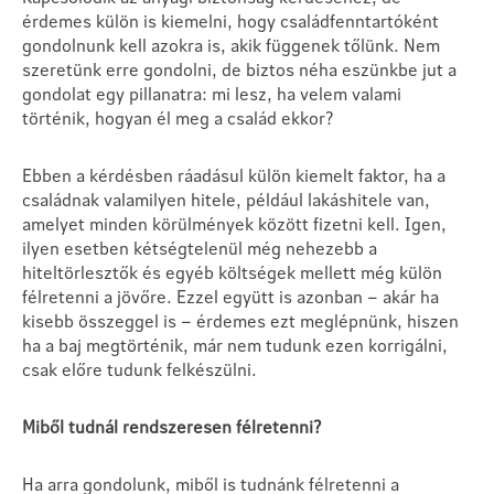
érdemes külön is kiemelni, hogy családfenntartóként
gondolnunk kell azokra is, akik függenek tőlünk. Nem
szeretünk erre gondolni, de biztos néha eszünkbe jut a
gondolat egy pillanatra: mi lesz, ha velem valami
történik, hogyan él meg a család ekkor?
Ebben a kérdésben ráadásul külön kiemelt faktor, ha a
családnak valamilyen hitele, például lakáshitele van,
amelyet minden körülmények között fizetni kell. Igen,
ilyen esetben kétségtelenül még nehezebb a
hiteltörlesztők és egyéb költségek mellett még külön
félretenni a jövőre. Ezzel együtt is azonban – akár ha
kisebb összeggel is – érdemes ezt meglépnünk, hiszen
ha a baj megtörténik, már nem tudunk ezen korrigálni,
csak előre tudunk felkészülni.
Miből tudnál rendszeresen félretenni?
Ha arra gondolunk, miből is tudnánk félretenni a