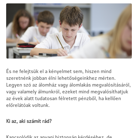
És ne felejtsük el a kényelmet sem, hiszen mind
szeretnénk jobban élni lehetőségeinkhez mérten.
Legyen szó az álomház vagy álomlakás megvalósításáról,
vagy valamely álmunkról, ezeket mind megvalósíthatjuk
az évek alatt tudatosan félretett pénzből, ha kellően
előrelátóak voltunk.
Ki az, aki számít rád?
Kapcsolódik az anyagi biztonság kérdéséhez, de