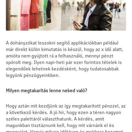
A dohányzókat leszokni segítő applikációkban például
már direkt külön kimutatás is készül, hogy az x idő alatt,
amióta nem gyújtott rá a felhasználó, mennyi pénzt
spórolt meg. Ilyen napi-heti pár ezer forintos tételek is
elegendőek lehetnek kezdésként, hogy tudatosabbak
legyünk pénzügyeinkben.
Milyen megtakarítás lenne neked való?
Hogy aztán mit kezdjünk az így megtakarított pénzzel, az
a következő kérdés. A jó hír, hogy ezen a téren nagyon
széles palettáról választhatunk. A kérdés, amit
magunkban tisztáznunk kell, hogy mit várnánk el és
mennyiért. Vagyis milyen időtávon és mekkora hozamot