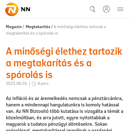
Ugrás a fő tartalomhoz
A minőségi élethez tartozik a
Magazin
/
Megtakarítás
/
A minőségi élethez tartozik a
megtakarítás és a spórolás is
A minőségi élethez tartozik
a megtakarítás és a
spórolás is
2023.06.01. |
4 perc
Az infláció és az áremelkedés nemcsak a pénztárcánkra,
hanem a mindennapi hangulatunkra is komoly hatással
van. Az NN Biztosító több kutatása is vizsgálta a témát a
közelmúltban, és arra jutott, egyre nyitottabbak a
magyarok a tudatos pénzügyi döntésekre. Sokan
spórolással, megtakarítással reagálnak a gazdasági