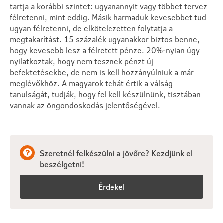
tartja a korábbi szintet: ugyanannyit vagy többet tervez
félretenni, mint eddig. Másik harmaduk kevesebbet tud
ugyan félretenni, de elkötelezetten folytatja a
megtakarítást. 15 százalék ugyanakkor biztos benne,
hogy kevesebb lesz a félretett pénze. 20%-nyian úgy
nyilatkoztak, hogy nem tesznek pénzt új
befektetésekbe, de nem is kell hozzányúlniuk a már
meglévőkhöz. A magyarok tehát értik a válság
tanulságát, tudják, hogy fel kell készülnünk, tisztában
vannak az öngondoskodás jelentőségével.
Szeretnél felkészülni a jövőre? Kezdjünk el
beszélgetni!
Érdekel