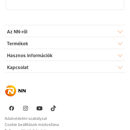
Az NN-ről
Rólunk
Termékek
Élet
Hasznos információk
Sajtószoba
Dokumentumtár
Kapcsolat
Egészség
Karrier
Elérhetőségek
Gyakori kérdések
Megtakarítás
Hírek
Ügyintézés
Akadálymentesség
Nyugdíj
Fenntarthatóság
Üzenetet küldök
Vállalati megoldások
Pénzügyi navigátor
Panaszkezelés
Adatvédelmi szabályzat
Cookie beállítások módosítása