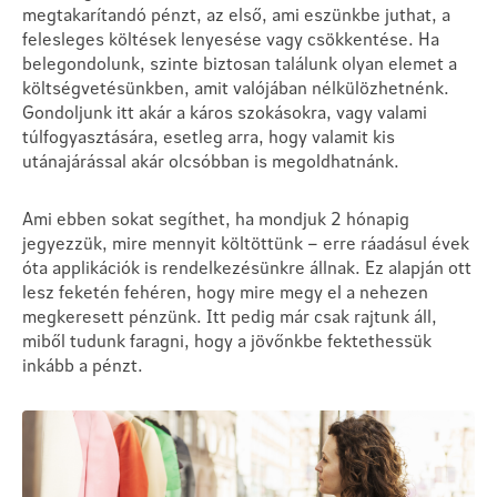
megtakarítandó pénzt, az első, ami eszünkbe juthat, a
felesleges költések lenyesése vagy csökkentése. Ha
belegondolunk, szinte biztosan találunk olyan elemet a
költségvetésünkben, amit valójában nélkülözhetnénk.
Gondoljunk itt akár a káros szokásokra, vagy valami
túlfogyasztására, esetleg arra, hogy valamit kis
utánajárással akár olcsóbban is megoldhatnánk.
Ami ebben sokat segíthet, ha mondjuk 2 hónapig
jegyezzük, mire mennyit költöttünk – erre ráadásul évek
óta applikációk is rendelkezésünkre állnak. Ez alapján ott
lesz feketén fehéren, hogy mire megy el a nehezen
megkeresett pénzünk. Itt pedig már csak rajtunk áll,
miből tudunk faragni, hogy a jövőnkbe fektethessük
inkább a pénzt.