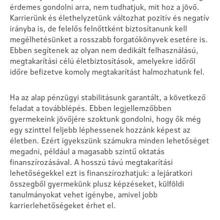
érdemes gondolni arra, nem tudhatjuk, mit hoz a jövő.
Karrierünk és élethelyzetünk változhat pozitív és negatív
irányba is, de felelős felnőttként biztosítanunk kell
megélhetésünket a rosszabb forgatókönyvek esetére is.
Ebben segítenek az olyan nem dedikált felhasználású,
megtakarítási célú életbiztosítások, amelyekre időről
időre befizetve komoly megtakarítást halmozhatunk fel.
Ha az alap pénzügyi stabilitásunk garantált, a következő
feladat a továbblépés. Ebben legjellemzőbben
gyermekeink jövőjére szoktunk gondolni, hogy ők még
egy szinttel feljebb léphessenek hozzánk képest az
életben. Ezért igyekszünk számukra minden lehetőséget
megadni, például a magasabb szintű oktatás
finanszírozásával. A hosszú távú megtakarítási
lehetőségekkel ezt is finanszírozhatjuk: a lejáratkori
összegből gyermekünk plusz képzéseket, külföldi
tanulmányokat vehet igénybe, amivel jobb
karrierlehetőségeket érhet el.