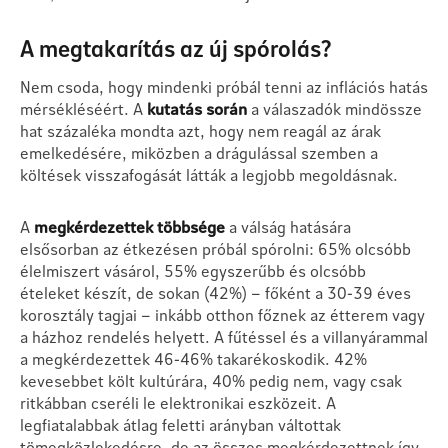
A megtakarítás az új spórolás?
Nem csoda, hogy mindenki próbál tenni az inflációs hatás
mérsékléséért. A
kutatás során
a válaszadók mindössze
hat százaléka mondta azt, hogy nem reagál az árak
emelkedésére, miközben a drágulással szemben a
költések visszafogását látták a legjobb megoldásnak.
A
megkérdezettek többsége
a válság hatására
elsősorban az étkezésen próbál spórolni: 65% olcsóbb
élelmiszert vásárol, 55% egyszerűbb és olcsóbb
ételeket készít, de sokan (42%) – főként a 30-39 éves
korosztály tagjai – inkább otthon főznek az étterem vagy
a házhoz rendelés helyett. A fűtéssel és a villanyárammal
a megkérdezettek 46-46% takarékoskodik. 42%
kevesebbet költ kultúrára, 40% pedig nem, vagy csak
ritkábban cseréli le elektronikai eszközeit. A
legfiatalabbak átlag feletti arányban váltottak
tömegközlekedésre, de az összes megkérdezettnek így