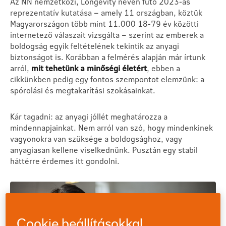
Az NN nemzetközi, Longevity néven futó 2023-as
reprezentatív kutatása – amely 11 országban, köztük
Magyarországon több mint 11.000 18-79 év közötti
internetező válaszait vizsgálta – szerint az emberek a
boldogság egyik feltételének tekintik az anyagi
biztonságot is. Korábban a felmérés alapján már írtunk
arról,
mit tehetünk a minőségi életért
, ebben a
cikkünkben pedig egy fontos szempontot elemzünk: a
spórolási és megtakarítási szokásainkat.
Kár tagadni: az anyagi jóllét meghatározza a
mindennapjainkat. Nem arról van szó, hogy mindenkinek
vagyonokra van szüksége a boldogsághoz, vagy
anyagiasan kellene viselkednünk. Pusztán egy stabil
háttérre érdemes itt gondolni.
Cookie beállításokkal