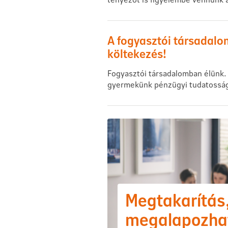
A fogyasztói társadalo
költekezés!
Fogyasztói társadalomban élünk.
gyermekünk pénzügyi tudatossá
Megtakarítás
megalapozha