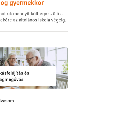
dog gyermekkor
oltuk mennyit költ egy szülő a
kére az általános iskola végéig.
kásfelújítás és
lagmegóvás
lvasom