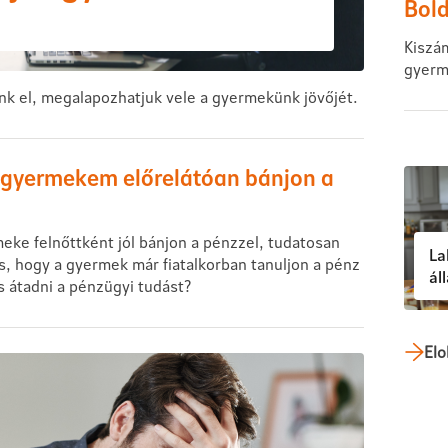
Bol
Kiszám
gyerme
unk el, megalapozhatjuk vele a gyermekünk jövőjét.
y gyermekem előrelátóan bánjon a
ke felnőttként jól bánjon a pénzzel, tudatosan
La
s, hogy a gyermek már fiatalkorban tanuljon a pénz
ál
átadni a pénzügyi tudást?
Elo