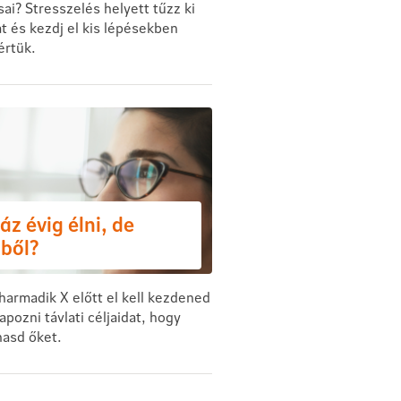
sai? Stresszelés helyett tűzz ki
t és kezdj el kis lépésekben
értük.
áz évig élni, de
ből?
harmadik X előtt el kell kezdened
pozni távlati céljaidat, hogy
hasd őket.