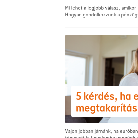
Mi lehet a legjobb válasz, amikor
Hogyan gondolkozzunk a pénzügye
5 kérdés, ha 
megtakarítás
Vajon jobban járnánk, ha euróba
tényezőt is figyelembe vennünk 