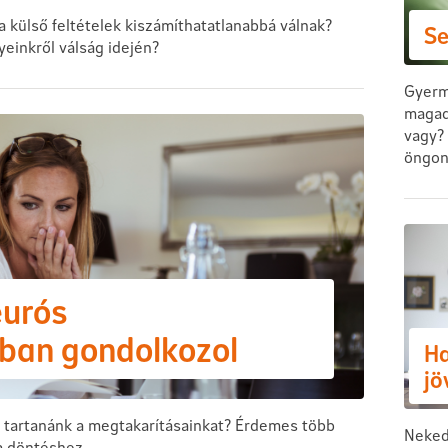
 a külső feltételek kiszámíthatatlanabbá válnak?
Se
inkről válság idején?
Gyerm
magadé
vagy? 
öngon
eurós
ban gondolkozol
Ha
jö
n tartanánk a megtakarításainkat? Érdemes több
Neked
a döntéshez.