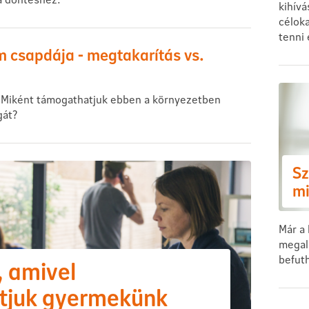
kihívá
céloka
tenni 
m csapdája - megtakarítás vs.
 Miként támogathatjuk ebben a környezetben
gát?
Sz
mi
Már a 
megala
befut
, amivel
tjuk gyermekünk