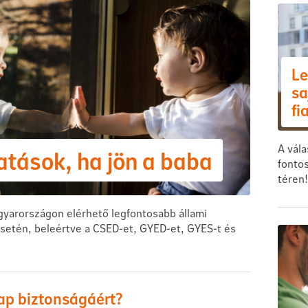
Le
sa
fi
A vála
tások, ha jön a baba
fonto
téren!
gyarországon elérhető legfontosabb állami
setén, beleértve a CSED-et, GYED-et, GYES-t és
ap biztonságáért?