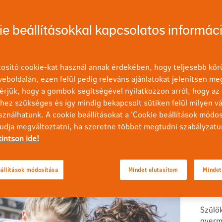
e beállításokkal kapcsolatos informác
osító cookie-kat használ annak érdekében, hogy teljesebb körű
eboldalán, ezen felül pedig releváns ajánlatokat jelenítsen me
Egészség
Megtakarítás
Futás
Élet
érjük, hogy a gombok segítségével nyilatkozzon arról, hogy az 
ez szükséges és így mindig bekapcsolt sütiken felül milyen vá
észítése
sználhatunk. A cookie beállításokat a 'Cookie beállítások módo
tudja megváltoztatni, ha szeretne többet megtudni szabályzatu
vető eszköz a pénzügyi stabilitás megteremtéséhez.
tintson ide!
y hatékony családi költségvetést, amely segít a
jövő tervezésében.
A 
állítások módosítása
Mindet elutasítom
Mindet
sz
Szülők
gyerm