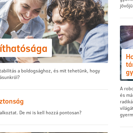
jövőjü
míthatósága
H
tá
gy
abilitás a boldogsághoz, és mit tehetünk, hogy
ásunkról?
A robo
és má
iztonság
radik
világá
lkoztat. De mi is kell hozzá pontosan?
gyerm