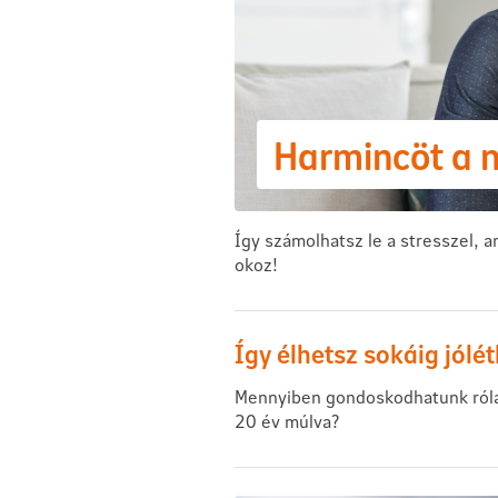
Harmincöt a n
Így számolhatsz le a stresszel, am
okoz!
Így élhetsz sokáig jólét
Mennyiben gondoskodhatunk róla
20 év múlva?