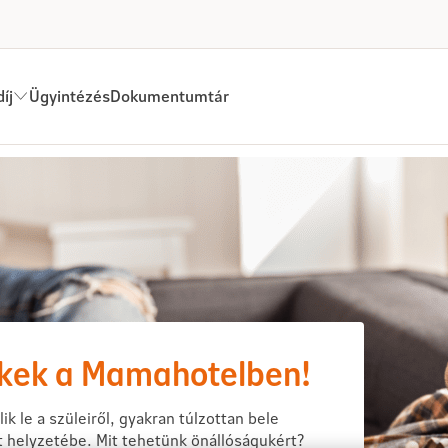
íj
Ügyintézés
Dokumentumtár
ekek a Mamahotelben!
ik le a szüleiről, gyakran túlzottan bele
 helyzetébe. Mit tehetünk önállóságukért?