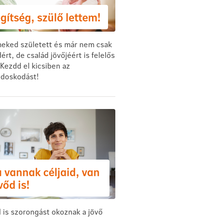
gítség, szülő lettem!
eked született és már nem csak
rt, de család jövőjéért is felelős
Kezdd el kicsiben az
doskodást!
 vannak céljaid, van
vőd is!
 is szorongást okoznak a jövő