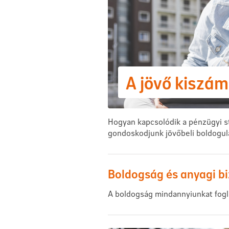
A jövő kiszá
Hogyan kapcsolódik a pénzügyi st
gondoskodjunk jövőbeli boldogul
Boldogság és anyagi b
A boldogság mindannyiunkat fogla