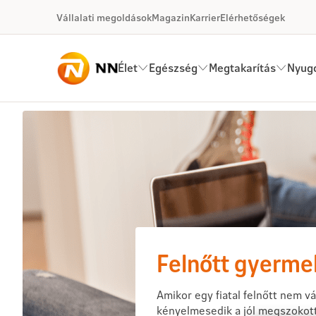
Ugrás a fő tartalomhoz
Vállalati megoldások
Magazin
Karrier
Elérhetőségek
Élet
Egészség
Megtakarítás
Nyugd
Megtakarítás - Magazin
Felnőtt gyerm
Amikor egy fiatal felnőtt nem vál
kényelmesedik a jól megszokott