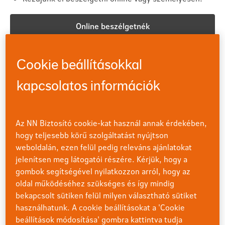
Online beszélgetnék
Személyesen beszélgetnék
Cookie beállításokkal
kapcsolatos információk
Életkapu program
Az Életkapu program egy megtakarítási lehetőség, amely
Az NN Biztosító cookie-kat használ annak érdekében,
a nem várt helyzetekre fedezetet nyújtó kiegészítő
hogy teljesebb körű szolgáltatást nyújtson
biztosítások hatékony kombinációját is tartalmazza. Az
weboldalán, ezen felül pedig releváns ajánlatokat
NN által kínált palettából Ön állíthatja össze azt, hogy
jelenítsen meg látogatói részére. Kérjük, hogy a
milyen biztosítási védelmet szeretne megtakarítása
gombok segítségével nyilatkozzon arról, hogy az
mellé.
oldal működéséhez szükséges és így mindig
bekapcsolt sütiken felül milyen választható sütiket
Letölthető tájékoztató (PDF)
használhatunk. A cookie beállításokat a 'Cookie
Kapcsolódó dokumentumok
beállítások módosítása' gombra kattintva tudja