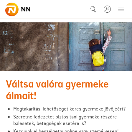
Ugrás a fő tartalomhoz
Kérdések és válaszok - Életk
Váltsa valóra gyermeke
álmait!
Megtakarítási lehetőséget keres gyermeke jövőjéért?
Szeretne fedezetet biztosítani gyermeke részére
balesetek, betegségek esetére is?
Kezdjünk el beszélgetni online vagy személyesen!