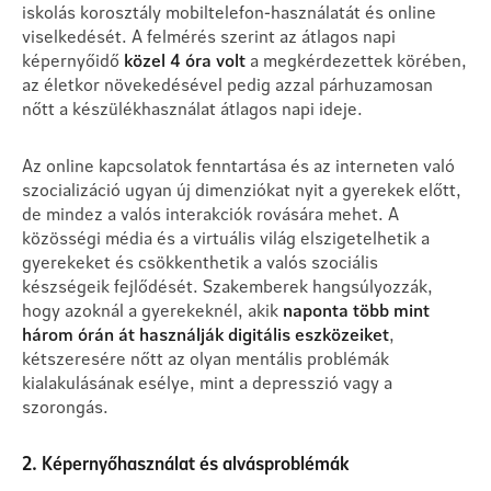
iskolás korosztály mobiltelefon-használatát és online
viselkedését. A felmérés szerint az átlagos napi
képernyőidő
közel 4 óra volt
a megkérdezettek körében,
az életkor növekedésével pedig azzal párhuzamosan
nőtt a készülékhasználat átlagos napi ideje.
Az online kapcsolatok fenntartása és az interneten való
szocializáció ugyan új dimenziókat nyit a gyerekek előtt,
de mindez a valós interakciók rovására mehet. A
közösségi média és a virtuális világ elszigetelhetik a
gyerekeket és csökkenthetik a valós szociális
készségeik fejlődését. Szakemberek hangsúlyozzák,
hogy azoknál a gyerekeknél, akik
naponta több mint
három órán át használják digitális eszközeiket
,
kétszeresére nőtt az olyan mentális problémák
kialakulásának esélye, mint a depresszió vagy a
szorongás.
2. Képernyőhasználat és alvásproblémák