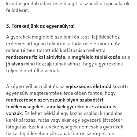
kreatív gondolkodást és elősegíti a szociális kapcsolatok
fejlődését.
3. Törekedjünk az egyensúlyra!
A gyerekek megfelelő szellemi és testi fejlődéséhez
érdemes átfogóan tekinteni a tudatos életmódra. Az
online térben töltött idő korlátozása mellett a
rendszeres fizikai aktivitás
, a
megfelelő táplálkozás
és a
jó alvás
mind hozzájárulnak ahhoz, hogy a gyerekeink
teljes életet élhessenek.
A képernyőhasználat és az
egészséges életmód
közötti
egyensúly megteremtése érdekében fontos, hogy
rendszeresen szervezzünk olyan szabadtéri
tevékenységeket, amelyek gyerekeink számára is
vonzók
. Ez lehet például egy közös családi kirándulás,
kerékpározás, futás vagy akár egy egyszerű játszótéri
látogatás. Ezek a tevékenységek nemcsak a gyerekek
fizikai fejlődésében játszanak fontos szerepet, de