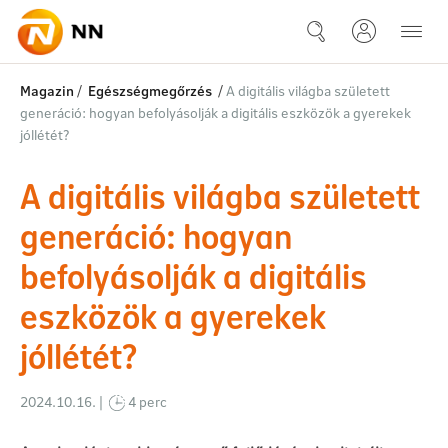
Ugrás a fő tartalomhoz
Hogyan befolyásolják a digitál
Magazin
/
Egészségmegőrzés
/
A digitális világba született
generáció: hogyan befolyásolják a digitális eszközök a gyerekek
jóllétét?
A digitális világba született
generáció: hogyan
befolyásolják a digitális
eszközök a gyerekek
jóllétét?
2024.10.16. |
4 perc