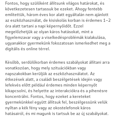
Fontos, hogy szülőként állítsunk világos határokat, és
következetesen tartassuk be ezeket. Ahogy fentebb
említettük, három éves kor alatt egyáltalán nem ajánlott
az eszközhasználat, de kisiskolás korban is érdemes 1–2
óra alatt tartani a napi képernyőidőt. Ezzel
megelőzhetjük az olyan káros hatásokat, mint a
figyelemzavar vagy a viselkedésproblémák kialakulása,
ugyanakkor gyermekünk fokozatosan ismerkedhet meg a
digitális és online térrel.
Később, serdülőkorban érdemes szabályokat állítani arra
vonatkozóan, hogy mely szituációkban vagy
napszakokban kerüljük az eszközhasználatot. Az
étkezések alatt, a családi beszélgetések idején vagy
lefekvés előtt például érdemes minden képernyőt
kikapcsolni, és helyette az interakciókra és a pihenésre
koncentrálni. Fontos, hogy ezeket a kereteket
gyermekünkkel együtt állítsuk fel, beszélgessünk velük
nyíltan a kék fény vagy az okostelefonok káros
hatásairól, és mi magunk is tartsuk be az új szabályokat.