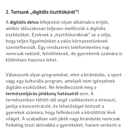
2. Tartsunk „digitális tisztítókúrát”!
A
digitális detox
kifejezést olyan alkalmakra értjük,
amikor időszakosan teljesen mellőzzük a digitális
eszközöket. Ezeknek a „tisztítókúráknak” az a célja,
hogy teljes figyelmünket a valós környezetünknek
szentelhessük. Egy rendszeres telefonmentes nap
nemcsak nekünk, felnőtteknek, de gyerekeink számára is
különösen hasznos lehet.
Válasszunk olyan programokat, mint a kirándulás, a sport
vagy egy kulturális program, amelyek nem igényelnek
digitális eszközöket. Ne feledkezzünk meg a
természetjárás jótékony hatásairól
sem. A
természetben töltött idő segít csökkenteni a stresszt,
javítja a koncentrációt, és lehetőséget biztosít a
gyerekek számára, hogy felfedezzék a körülöttük lévő
világot. A szabadban való játék vagy kirándulás nemcsak
fizikailag teszi aktívabbá a gyerekeket, hanem serkenti a