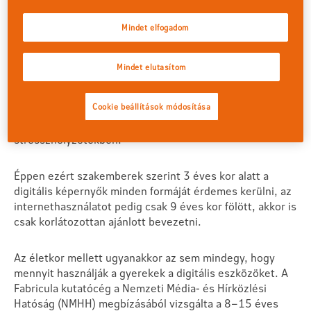
A
túl korai okostelefon-használat
akár olyan komoly,
Mindet elfogadom
hosszú távú károkkal is járhat, mint a beszédkészség
kialakulásában jelentkező problémák vagy a
figyelemzavarok, például az ADHD (figyelemhiányos
Mindet elutasítom
hiperaktivitás-zavar) tüneteinek növekedése.
Mindemellett
érzelmi és viselkedésbeli gondokat is
okozhat
, ha a legkisebbeket fizikai közelség, ölelés és
Cookie beállítások módosítása
beszélgetés helyett okoseszközökkel foglaljuk le a
stresszhelyzetekben.
Éppen ezért szakemberek szerint 3 éves kor alatt a
digitális képernyők minden formáját érdemes kerülni, az
internethasználatot pedig csak 9 éves kor fölött, akkor is
csak korlátozottan ajánlott bevezetni.
Az életkor mellett ugyanakkor az sem mindegy, hogy
mennyit használják a gyerekek a digitális eszközöket. A
Fabricula kutatócég a Nemzeti Média- és Hírközlési
Hatóság (NMHH) megbízásából vizsgálta a 8–15 éves