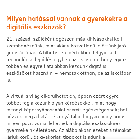
Milyen hatással vannak a gyerekekre a
digitális eszközök?
21. századi szülőként egészen más kihívásokkal kell
szembenéznünk, mint akár a közvetlenül előttünk járó
generációnak. A hihetetlen mértékben felgyorsult
technológiai fejlődés egyben azt is jelenti, hogy egyre
többen és egyre fiatalabban kezdünk digitális
eszközöket használni – nemcsak otthon, de az iskolában
is.
A virtuális világ elkerülhetetlen, éppen ezért egyre
többet foglalkozunk olyan kérdésekkel, mint hogy
mennyi képernyőhasználat számít egészségesnek; hol
húzzuk meg a határt és egyáltalán hogyan; vagy hogy
milyen pozitívumai lehetnek a digitális eszközöknek
gyermekeink életében. Az alábbiakban ezeket a témákat
járjuk körül, és gyakorlati tippeket is adunk a