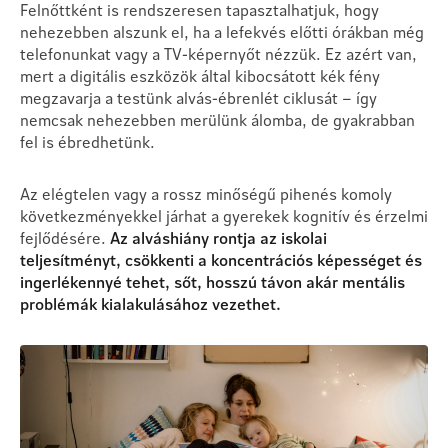
Felnőttként is rendszeresen tapasztalhatjuk, hogy
nehezebben alszunk el, ha a lefekvés előtti órákban még
telefonunkat vagy a TV-képernyőt nézzük. Ez azért van,
mert a digitális eszközök által kibocsátott kék fény
megzavarja a testünk alvás-ébrenlét ciklusát – így
nemcsak nehezebben merülünk álomba, de gyakrabban
fel is ébredhetünk.
Az elégtelen vagy a rossz minőségű pihenés komoly
következményekkel járhat a gyerekek kognitív és érzelmi
fejlődésére.
Az alváshiány rontja az iskolai
teljesítményt, csökkenti a koncentrációs képességet és
ingerlékennyé tehet, sőt, hosszú távon akár mentális
problémák kialakulásához vezethet.