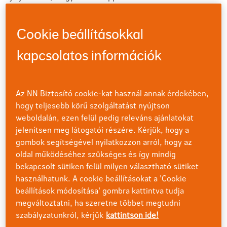
kiegyensúlyozottabb eszközhasználathoz.
Cookie beállításokkal
1. Digitális eszközök a legkisebbeknél?
Magyarországon a három év alatti gyerekek fele, a 4–6
kapcsolatos információk
éveseknek pedig 90%-a
használ okoseszközöket
. Míg
szülőként jó ötletnek tűnhet alkalmanként videókkal
vagy online játékokkal lekötni gyermekünket, a digitális
Az NN Biztosító cookie-kat használ annak érdekében,
eszközök a legkisebbekre egészen más hatással vannak,
hogy teljesebb körű szolgáltatást nyújtson
mint egy tinédzser korú gyerekre.
weboldalán, ezen felül pedig releváns ajánlatokat
jelenítsen meg látogatói részére. Kérjük, hogy a
gombok segítségével nyilatkozzon arról, hogy az
oldal működéséhez szükséges és így mindig
bekapcsolt sütiken felül milyen választható sütiket
használhatunk. A cookie beállításokat a 'Cookie
beállítások módosítása' gombra kattintva tudja
megváltoztatni, ha szeretne többet megtudni
szabályzatunkról, kérjük
kattintson ide!