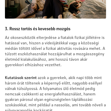
3. Rossz tartás és kevesebb mozgás
Az okoseszközök elterjedése a fiatalok fizikai jóllétére is
hatással van, hiszen a videójátékkal vagy a közösségi
médián töltött idővel a fizikai aktivitás rovására mehet. A
túlzott eszközhasználat hozzájárulhat a mozgásszegény
életmód kialakulásához, ami hosszú távon akár
gyerekkori elhízáshoz vezethet.
Kutatások szerint
azok a gyerekek, akik napi több mint
három órát töltenek a képernyő előtt, nagyobb eséllyel
válnak túlsúlyossá. A folyamatos ülő életmód pedig
nemcsak csökkenti az energiafelhasználást, hanem
gyakran párosul olyan egészségtelen táplálkozási
szokásokkal, mint például a nassolás, ami tovább növeli a
súlygyarapodás kockázatát.