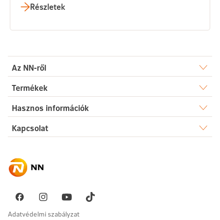
Részletek
Az NN-ről
Rólunk
Termékek
Élet
Hasznos információk
Sajtószoba
Dokumentumtár
Kapcsolat
Egészség
Karrier
Elérhetőségek
Gyakori kérdések
Megtakarítás
Hírek
Ügyintézés
Akadálymentesség
Nyugdíj
Fenntarthatóság
Üzenetet küldök
Vállalati megoldások
Pénzügyi navigátor
Panaszkezelés
Adatvédelmi szabályzat