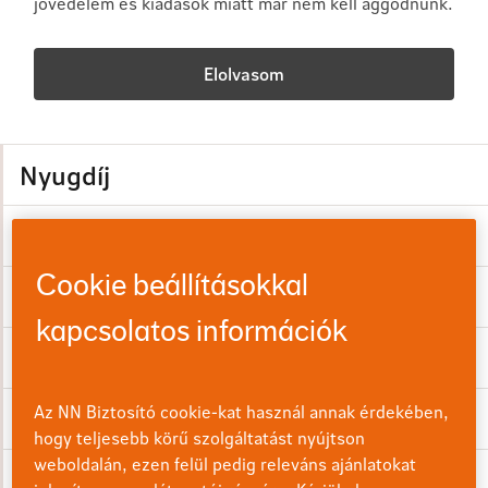
jövedelem és kiadások miatt már nem kell aggódnunk.
Elolvasom
Nyugdíj
Gondoskodás
Cookie beállításokkal
Egészség
kapcsolatos információk
Megtakarítás
Az NN Biztosító cookie-kat használ annak érdekében,
Futás
hogy teljesebb körű szolgáltatást nyújtson
weboldalán, ezen felül pedig releváns ajánlatokat
Életmód