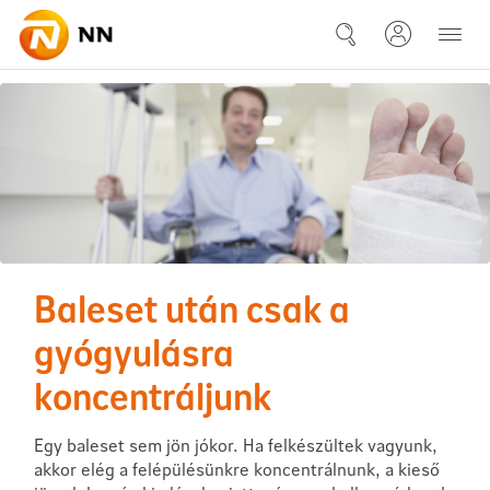
Ugrás a fő tartalomhoz
Balesetmegelőzés - Magazin
Baleset után csak a
gyógyulásra
koncentráljunk
Egy baleset sem jön jókor. Ha felkészültek vagyunk,
akkor elég a felépülésünkre koncentrálnunk, a kieső