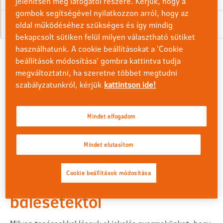
jelenítsen meg látogatói részére. Kérjük, hogy a
gombok segítségével nyilatkozzon arról, hogy az
Podcast
oldal működéséhez szükséges és így mindig
bekapcsolt sütiken felül milyen választható sütiket
használhatunk. A cookie beállításokat a 'Cookie
beállítások módosítása' gombra kattintva tudja
megváltoztatni, ha szeretne többet megtudni
szabályzatunkról, kérjük
kattintson ide!
Mindet elfogadom
Mindet elutasítom
Hogyan védjük meg iskolás
Cookie beállítások módosítása
gyermekünket a
balesetektől