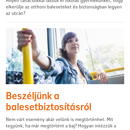
Milyen tanácsokkal lássuk el iskolás gyermekünket, hogy
elkerülje az otthoni baleseteket és biztonságban legyen
az utcán?
Beszéljünk a
balesetbiztosításról
Nem várt esemény akár velünk is megtörténhet. Mit
tegyünk, ha már megtörtént a baj? Hogyan intézzük a